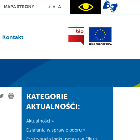
MAPA STRONY
A
A
A
Kontakt
KATEGORIE
AKTUALNOŚĆI:
Aktualności »
Działania w sprawie odoru »
Dystrybucja jodku potasu w Ełku »