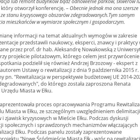
owacja lub remont budynków bądź odnowienie parków, skwerów l
który otworzył konferencję. –
Obecnie jednak ma ona szersze
a ze stanu kryzysowego obszarów zdegradowanych.Tym samym
 życia mieszkańców w wymiarze społecznym i gospodarczym.
ymianę informacji na temat aktualnych wymogów w zakresie
ezentacje przedstawili naukowcy, eksperci, znawcy i praktycy
owane przez prof. dr hab. Aleksandrę Nowakowską z Uniwersy
rzy projekcie pilotażowym, którego celem jest przywrócenie
potkania podzielił się również Andrzej Brzozowy - ekspert z
autorem Ustawy o rewitalizacji z dnia 9 października 2015 r.
jny pn. "Rewitalizacja w perspektywie budżetowej UE 2014-20
egradowanych", do którego została zaproszona Renata
u Urzędu Miasta w Ełku.
aprezentowała proces opracowywania Programu Rewitalizac
u Miasta w Ełku, ze szczególnym uwzględnieniem delimitacji
 zjawisk kryzysowych w Mieście Ełku. Podczas dyskusji
tacji społecznych i sprawdzonych mechanizmów włączających
zacji Ełku. Podczas panelu zostały zaprezentowane
ojektu "Nowe Śródmieście Miasta Ełk - wzór na rewitalizacj