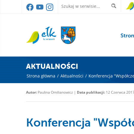
Stro
AKTUALNOŚCI
Strona główna
/
Aktualności
/
Konferencja "Współcze
Autor:
Paulina Omilianowicz |
Data publikacji:
12 Czerwca 201
Konferencja "Wspó