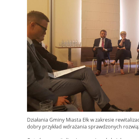
Działania Gminy Miasta Ełk w zakresie rewitaliza
dobry przykład wdrażania sprawdzonych rozwią