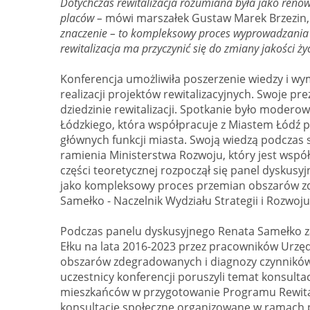
Dotychczas rewitalizacja rozumiana była jako ren
placów –
mówi marszałek Gustaw Marek Brzezin, 
znaczenie – to kompleksowy proces wyprowadzani
rewitalizacja ma przyczynić się do zmiany jakości
Konferencja umożliwiła poszerzenie wiedzy i w
realizacji projektów rewitalizacyjnych. Swoje pr
dziedzinie rewitalizacji. Spotkanie było moder
Łódzkiego, która współpracuje z Miastem Łódź p
głównych funkcji miasta. Swoją wiedzą podczas s
ramienia Ministerstwa Rozwoju, który jest współ
części teoretycznej rozpoczął się panel dyskusy
jako kompleksowy proces przemian obszarów zd
Samełko - Naczelnik Wydziału Strategii i Rozwoj
Podczas panelu dyskusyjnego Renata Samełko z
Ełku na lata 2016-2023 przez pracowników Urzęd
obszarów zdegradowanych i diagnozy czynników i
uczestnicy konferencji poruszyli temat konsul
mieszkańców w przygotowanie Programu Rewitali
konsultacje społeczne organizowane w ramach pr