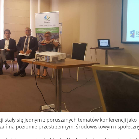
cji stały się jednym z poruszanych tematów konferencji jako
zań na poziomie przestrzennym, środowiskowym i społeczn