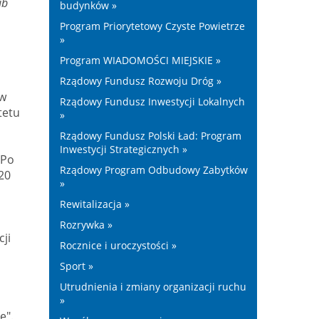
ub
budynków »
Program Priorytetowy Czyste Powietrze
»
Program WIADOMOŚCI MIEJSKIE »
Rządowy Fundusz Rozwoju Dróg »
 w
Rządowy Fundusz Inwestycji Lokalnych
tetu
»
Rządowy Fundusz Polski Ład: Program
Inwestycji Strategicznych »
 Po
Rządowy Program Odbudowy Zabytków
20
»
Rewitalizacja »
Rozrywka »
ji
Rocznice i uroczystości »
Sport »
Utrudnienia i zmiany organizacji ruchu
»
ę".