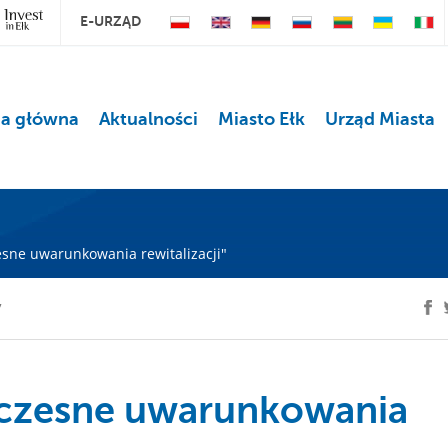
E-URZĄD
na główna
Aktualności
Miasto Ełk
Urząd Miasta
sne uwarunkowania rewitalizacji"
7
łczesne uwarunkowania