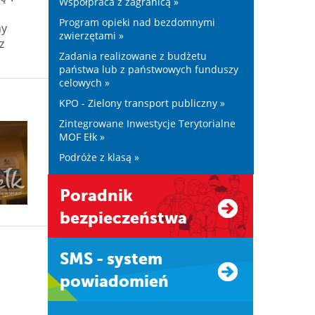
Współpraca z zagranicą »
Program opieki nad bezdomnymi
ny
zwierzętami »
z
Zadania realizowane z budżetu
państwa lub z państwowych funduszy
celowych »
KPO - Zielony transport publiczny »
Zintegrowane Inwestycje Terytorialne
MOF Ełk »
Podróże z klasą »
Poradnik
bezpieczeństwa
SMS - system
powiadomień