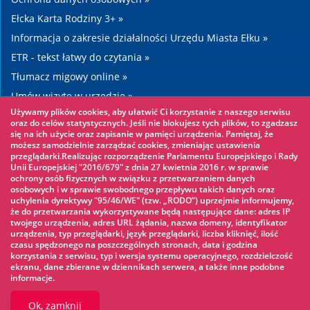
Ełcka Karta Rodziny 3+ »
Informacja o zakresie działalności Urzędu Miasta Ełku »
ETR - tekst łatwy do czytania »
Tłumacz migowy online »
Umów wizytę w urzędzie »
Używamy plików cookies, aby ułatwić Ci korzystanie z naszego serwisu
Drogi »
oraz do celów statystycznych. Jeśli nie blokujesz tych plików, to zgadzasz
się na ich użycie oraz zapisanie w pamięci urządzenia. Pamiętaj, że
możesz samodzielnie zarządzać cookies, zmieniając ustawienia
Warto zobaczyć
przeglądarki.Realizując rozporządzenie Parlamentu Europejskiego i Rady
Unii Europejskiej "2016/679" z dnia 27 kwietnia 2016 r. w sprawie
ochrony osób fizycznych w związku z przetwarzaniem danych
Park linowy »
osobowych i w sprawie swobodnego przepływu takich danych oraz
uchylenia dyrektywy "95/46/WE" (tzw. „RODO”) uprzejmie informujemy,
Park Wodny »
że do przetwarzania wykorzystywane będą następujące dane: adres IP
Lodowisko »
twojego urządzenia, adres URL żądania, nazwa domeny, identyfikator
urządzenia, typ przeglądarki, język przeglądarki, liczba kliknięć, ilość
KINOECK »
czasu spędzonego na poszczególnych stronach, data i godzina
korzystania z serwisu, typ i wersja systemu operacyjnego, rozdzielczość
Muzeum »
ekranu, dane zbierane w dziennikach serwera, a także inne podobne
informacje.
Ok, zamknij