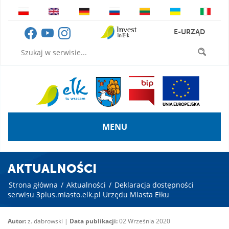
E-URZĄD
MENU
AKTUALNOŚCI
Strona główna
/
Aktualności
/
Deklaracja dostępności
serwisu 3plus.miasto.elk.pl Urzędu Miasta Ełku
Autor:
z. dabrowski |
Data publikacji:
02 Września 2020