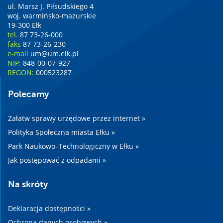
ul. Marsz J. Piłsudskiego 4
woj. warmińsko-mazurskie
19-300 Ełk
tel.
87 73-26-000
faks
87 73-26-230
e-mail
um@um.elk.pl
NIP:
848-00-07-927
REGON:
000523287
Polecamy
Załatw sprawy urzędowe przez internet »
Polityka Społeczna miasta Ełku »
Park Naukowo–Technologiczny w Ełku »
Jak postępować z odpadami »
Na skróty
Deklaracja dostępności »
Ochrona danych osobowych »