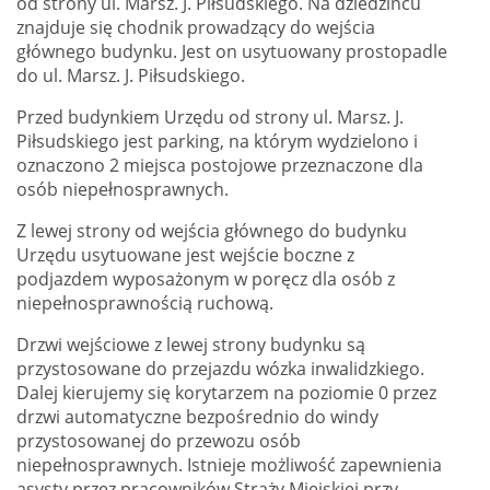
od strony ul. Marsz. J. Piłsudskiego. Na dziedzińcu
znajduje się chodnik prowadzący do wejścia
głównego budynku. Jest on usytuowany prostopadle
do ul. Marsz. J. Piłsudskiego.
Przed budynkiem Urzędu od strony ul. Marsz. J.
Piłsudskiego jest parking, na którym wydzielono i
oznaczono 2 miejsca postojowe przeznaczone dla
osób niepełnosprawnych.
Z lewej strony od wejścia głównego do budynku
Urzędu usytuowane jest wejście boczne z
podjazdem wyposażonym w poręcz dla osób z
niepełnosprawnością ruchową.
Drzwi wejściowe z lewej strony budynku są
przystosowane do przejazdu wózka inwalidzkiego.
Dalej kierujemy się korytarzem na poziomie 0 przez
drzwi automatyczne bezpośrednio do windy
przystosowanej do przewozu osób
niepełnosprawnych. Istnieje możliwość zapewnienia
asysty przez pracowników Straży Miejskiej przy