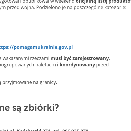
zygotował i opublikował w weekend
oficjalną listę produktó
ym przed wojną. Podzielono je na poszczególne kategorie:
ttps://pomagamukrainie.gov.pl
e wskazanymi rzeczami
musi być zarejestrowany
,
 pogrupowanych paletach)
i koordynowany
przed
ą przyjmowane na granicy.
e są zbiórki?