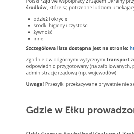
Polski rząd we współpracy z rządem Ukrainy pr
środków,
które są potrzebne ludziom uciekając
odzież i okrycie
środki higieny i czystości
żywność
inne
Szczegółowa lista dostępna jest na stronie:
h
Zgodnie z w odgórnymi wytycznymi
transport
z
odpowiednio przygotowany (na zafoliowanych,
administrację rządową (np. wojewodów).
Uwaga!
Przesyłki przekazywane prywatnie nie s
Gdzie w Ełku prowadzon