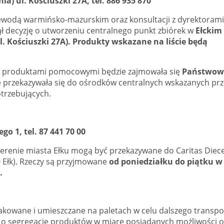
ia) ul. Kościuszki 27A, tel. 886 935 870
ewodą warmińsko-mazurskim oraz konsultacji z dyrektorami
ął decyzję o utworzeniu centralnego punkt zbiórek w
Ełckim
l. Kościuszki 27A). Produkty wskazane na liście będą
z produktami pomocowymi będzie zajmowała się
Państwow
ie przekazywała się do ośrodków centralnych wskazanych prz
otrzebujących.
ego 1, tel. 87 441 70 00
terenie miasta Ełku mogą być przekazywane do Caritas Diece
 Ełk).
Rzeczy są przyjmowane
od poniedziałku do piątku w
.
akowane i umieszczane na paletach w celu dalszego transpo
ą o segregację produktów w miarę posiadanych możliwości o