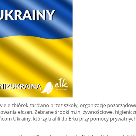
ele zbiórek zarówno przez szkoły, organizacje pozarządow
żowania ełczan. Zebrane środki m.in. żywnościowe, higienicz
ńcom Ukrainy, którzy trafili do Ełku przy pomocy prywatnyc