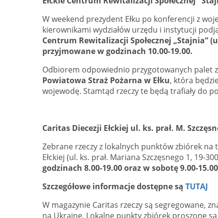
Ełckie Centrum Rewitalizacji Społecznej "Stajn
W weekend prezydent Ełku po konferencji z woj
kierownikami wydziałów urzędu i instytucji podj
Centrum Rewitalizacji Społecznej „Stajnia” (u
przyjmowane w godzinach 10.00-19.00.
Odbiorem odpowiednio przygotowanych palet 
Powiatowa Straż Pożarna w Ełku
, która będz
wojewodę. Stamtąd rzeczy te będą trafiały do p
Caritas Diecezji Ełckiej ul. ks. prał. M. Szczęsn
Zebrane rzeczy z lokalnych punktów zbiórek na 
Ełckiej (ul. ks. prał. Mariana Szczęsnego 1, 19-300
godzinach 8.00-19.00 oraz w sobotę 9.00-15.00
Szczegółowe informacje dostępne są
TUTAJ
W magazynie Caritas rzeczy są segregowane, zn
na Ukrainę. Lokalne punkty zbiórek proszone s