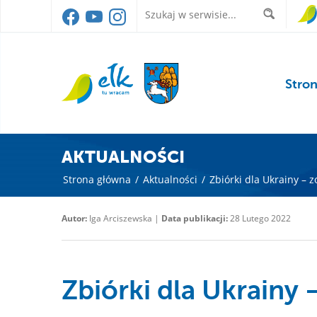
Stro
AKTUALNOŚCI
Strona główna
/
Aktualności
/
Zbiórki dla Ukrainy – 
Autor:
Iga Arciszewska |
Data publikacji:
28 Lutego 2022
Zbiórki dla Ukrainy –