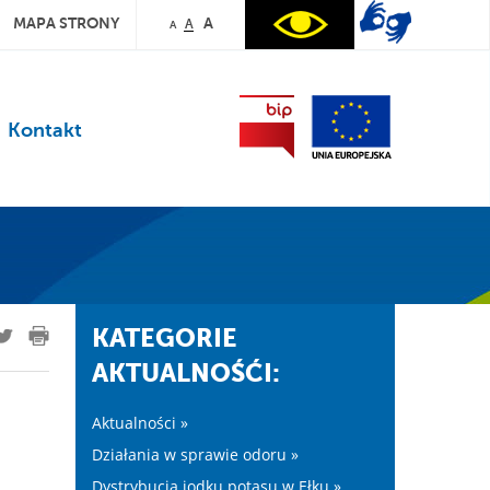
MAPA STRONY
A
A
A
Kontakt
KATEGORIE
AKTUALNOŚĆI:
Aktualności »
Działania w sprawie odoru »
Dystrybucja jodku potasu w Ełku »