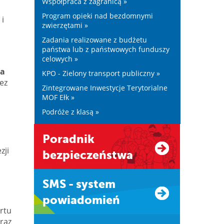
Współpraca z zagranicą »
Program opieki nad bezdomnymi
 i
zwierzętami »
Zadania realizowane z budżetu
państwa lub z państwowych funduszy
celowych »
a
KPO - Zielony transport publiczny »
ez
Zintegrowane Inwestycje Terytorialne
MOF Ełk »
Podróże z klasą »
Poradnik
zji
bezpieczeństwa
SMS - system
powiadomień
rtu
raz