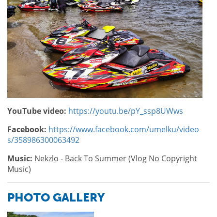
YouTube video:
https://youtu.be/pY_ssp8UWws
Facebook:
https://www.facebook.com/umelku/video
s/358986300063492
Music:
Nekzlo - Back To Summer (Vlog No Copyright
Music)
PHOTO GALLERY