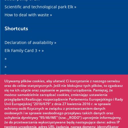
Scientific and technological park Elk »
How to deal with waste »
Shortcuts
Declaration of availability »
Elk Family Card 3 + »
»
»
»
Używamy plików cookies, aby ułatwić Ci korzystanie z naszego serwisu
»
oraz do celów statystycznych. Jeśli nie blokujesz tych plików, to zgadzasz
się na ich użycie oraz zapisanie w pamięci urządzenia. Pamiętaj, że
możesz samodzielnie zarządzać cookies, zmieniając ustawienia
Worth seeing
przeglądarki.Realizując rozporządzenie Parlamentu Europejskiego i Rady
Unii Europejskiej "2016/679" z dnia 27 kwietnia 2016 r. w sprawie
ochrony osób fizycznych w związku z przetwarzaniem danych
Rope park »
osobowych i w sprawie swobodnego przepływu takich danych oraz
uchylenia dyrektywy "95/46/WE" (tzw. „RODO”) uprzejmie informujemy,
Water Park »
że do przetwarzania wykorzystywane będą następujące dane: adres IP
Ice skating rink »
twojego urządzenia, adres URL żądania, nazwa domeny, identyfikator