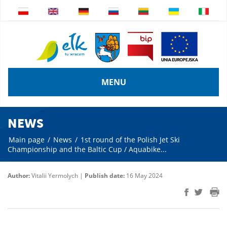
MENU
NEWS
Main page
/
News
/
1st round of the Polish Jet Ski
Championship and the Baltic Cup / Aquabike...
Author:
Vitalii Yermolych |
Publish date:
16 May 2024