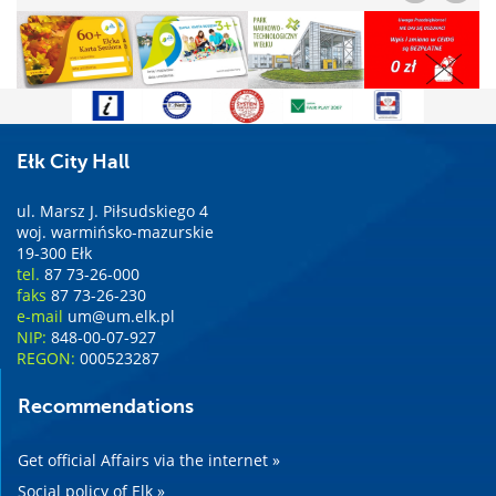
Ełk City Hall
ul. Marsz J. Piłsudskiego 4
woj. warmińsko-mazurskie
19-300 Ełk
tel.
87 73-26-000
faks
87 73-26-230
e-mail
um@um.elk.pl
NIP:
848-00-07-927
REGON:
000523287
Recommendations
Get official Affairs via the internet »
Social policy of Elk »