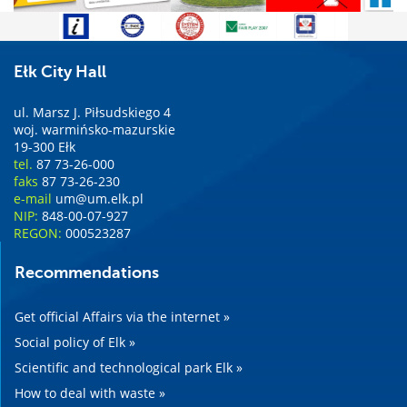
Ełk City Hall
ul. Marsz J. Piłsudskiego 4
woj. warmińsko-mazurskie
19-300 Ełk
tel.
87 73-26-000
faks
87 73-26-230
e-mail
um@um.elk.pl
NIP:
848-00-07-927
REGON:
000523287
Recommendations
Get official Affairs via the internet »
Social policy of Elk »
Scientific and technological park Elk »
How to deal with waste »