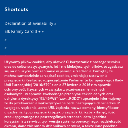
Shortcuts
Declaration of availability »
Elk Family Card 3 + »
»
»
»
Używamy plików cookies, aby ułatwić Ci korzystanie z naszego serwisu
»
oraz do celów statystycznych. Jeśli nie blokujesz tych plików, to zgadzasz
się na ich użycie oraz zapisanie w pamięci urządzenia. Pamiętaj, że
możesz samodzielnie zarządzać cookies, zmieniając ustawienia
Worth seeing
przeglądarki.Realizując rozporządzenie Parlamentu Europejskiego i Rady
Unii Europejskiej "2016/679" z dnia 27 kwietnia 2016 r. w sprawie
ochrony osób fizycznych w związku z przetwarzaniem danych
Rope park »
osobowych i w sprawie swobodnego przepływu takich danych oraz
uchylenia dyrektywy "95/46/WE" (tzw. „RODO”) uprzejmie informujemy,
Water Park »
że do przetwarzania wykorzystywane będą następujące dane: adres IP
Ice skating rink »
twojego urządzenia, adres URL żądania, nazwa domeny, identyfikator
urządzenia, typ przeglądarki, język przeglądarki, liczba kliknięć, ilość
KINOECK »
czasu spędzonego na poszczególnych stronach, data i godzina
korzystania z serwisu, typ i wersja systemu operacyjnego, rozdzielczość
Museum »
ekranu, dane zbierane w dziennikach serwera, a także inne podobne