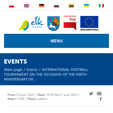
MENU
EVENTS
Main page
/
Events
/
INTERNATIONAL FOOTBALL
TOURNAMENT ON THE OCCASION OF THE 600TH
ANNIVERSARY OF...
From
20 June 2025 |
Hour:
10:00
To
21 June 2025 |
Hour:
13:30 |
Place:
stadion