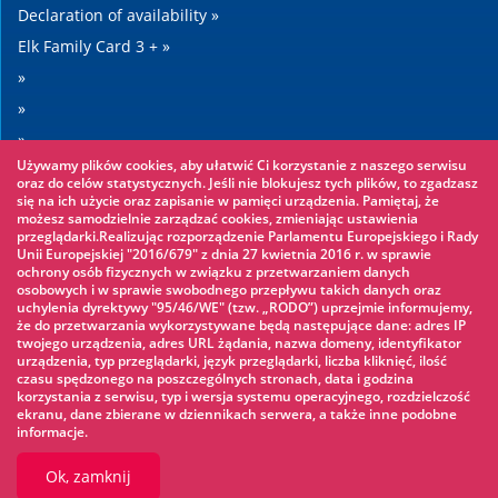
Declaration of availability »
Elk Family Card 3 + »
»
»
»
Używamy plików cookies, aby ułatwić Ci korzystanie z naszego serwisu
»
oraz do celów statystycznych. Jeśli nie blokujesz tych plików, to zgadzasz
się na ich użycie oraz zapisanie w pamięci urządzenia. Pamiętaj, że
możesz samodzielnie zarządzać cookies, zmieniając ustawienia
Worth seeing
przeglądarki.Realizując rozporządzenie Parlamentu Europejskiego i Rady
Unii Europejskiej "2016/679" z dnia 27 kwietnia 2016 r. w sprawie
ochrony osób fizycznych w związku z przetwarzaniem danych
Rope park »
osobowych i w sprawie swobodnego przepływu takich danych oraz
uchylenia dyrektywy "95/46/WE" (tzw. „RODO”) uprzejmie informujemy,
Water Park »
że do przetwarzania wykorzystywane będą następujące dane: adres IP
Ice skating rink »
twojego urządzenia, adres URL żądania, nazwa domeny, identyfikator
urządzenia, typ przeglądarki, język przeglądarki, liczba kliknięć, ilość
KINOECK »
czasu spędzonego na poszczególnych stronach, data i godzina
korzystania z serwisu, typ i wersja systemu operacyjnego, rozdzielczość
Museum »
ekranu, dane zbierane w dziennikach serwera, a także inne podobne
informacje.
Ok, zamknij
© 2026 UM Ełk