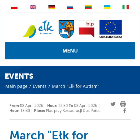
MENU
EVENTS
Main page
/
Events
/
March "Ełk for Autism"
From
08 April 2026 |
Hour:
12:30
To
08 April 2026 |
Hour:
13:30 |
Place:
Plac przy Restauracji Dos Patos
March "Ełk for