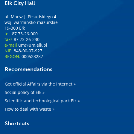
Ełk City Hall
ul. Marsz J. Piłsudskiego 4
woj. warmińsko-mazurskie
19-300 Ełk
tel.
87 73-26-000
faks
87 73-26-230
e-mail
um@um.elk.pl
NIP:
848-00-07-927
REGON:
000523287
Recommendations
Get official Affairs via the internet »
Social policy of Elk »
Scientific and technological park Elk »
How to deal with waste »
Shortcuts