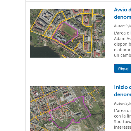
Avvio d
denomi
Autor:
Syl
L'area di
Adam Asn
disponib
elaborar
un cambi
Więcej
Inizio 
denomi
Autor:
Syl
L'area di
con la li
Sportowa
interess