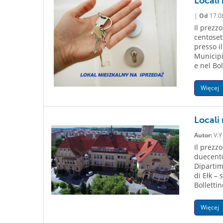
Locali 
|
Od
17.0
Il prezzo
centoset
presso i
Municipio
e nel Bo
Więcej
Locali 
Autor:
V.Y
Il prezzo
duecentos
Dipartim
di Ełk – 
Bolletti
Więcej