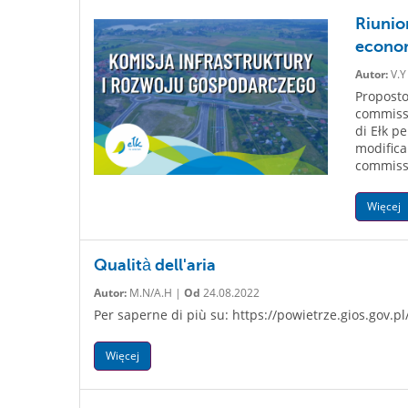
Riunion
econo
Autor:
V.Y
Proposto
commissi
di Ełk p
modifica 
commissi
Więcej
Qualità dell'aria
Autor:
M.N/A.H |
Od
24.08.2022
Per saperne di più su: https://powietrze.gios.gov.
Więcej