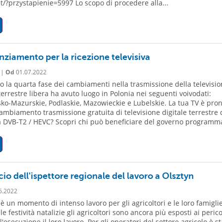
/?przystapienie=5997 Lo scopo di procedere alla...
nziamento per la ricezione televisiva
 |
Od
01.07.2022
o la quarta fase dei cambiamenti nella trasmissione della televisi
terrestre libera ha avuto luogo in Polonia nei seguenti voivodati:
o-Mazurskie, Podlaskie, Mazowieckie e Lubelskie. La tua TV è pron
ambiamento trasmissione gratuita di televisione digitale terrestre 
 DVB-T2 / HEVC? Scopri chi può beneficiare del governo programma
io dell'ispettore regionale del lavoro a Olsztyn
6.2022
è un momento di intenso lavoro per gli agricoltori e le loro famiglie
e festività natalizie gli agricoltori sono ancora più esposti ai perico
'esecuzione il loro lavoro. Per gli operatori del settore agricolo è st