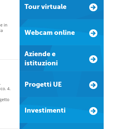
Tour virtuale
e in
la
Webcam online
Aziende e
istituzioni
.
Progetti UE
co. 4.
getto
Investimenti