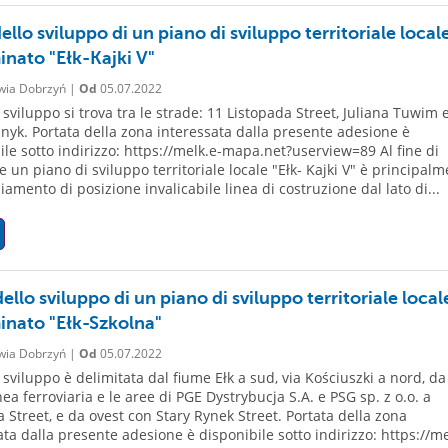
ello sviluppo di un piano di sviluppo territoriale local
nato "Ełk-Kajki V"
wia Dobrzyń |
Od
05.07.2022
 sviluppo si trova tra le strade: 11 Listopada Street, Juliana Tuwim 
yk. Portata della zona interessata dalla presente adesione è
ile sotto indirizzo: https://melk.e-mapa.net?userview=89 Al fine di
e un piano di sviluppo territoriale locale "Ełk- Kajki V" è principal
amento di posizione invalicabile linea di costruzione dal lato di...
dello sviluppo di un piano di sviluppo territoriale local
nato "Ełk-Szkolna"
wia Dobrzyń |
Od
05.07.2022
 sviluppo è delimitata dal fiume Ełk a sud, via Kościuszki a nord, da
nea ferroviaria e le aree di PGE Dystrybucja S.A. e PSG sp. z o.o. a
 Street, e da ovest con Stary Rynek Street. Portata della zona
ata dalla presente adesione è disponibile sotto indirizzo: https://me