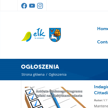
Home
Cont
OGŁOSZENIA
Strona główna
/
Ogłoszenia
Indagi
Cittadi
Autor:
V.Y
Mantener