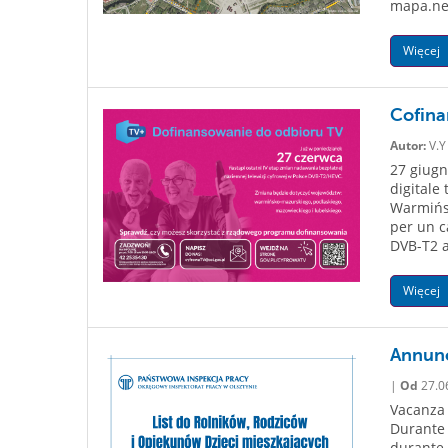
mapa.net
Więcej
Cofina
Autor:
V.Y
27 giugn
digitale 
Warmińsk
per un c
DVB-T2 a
Więcej
Annunc
|
Od
27.0
Vacanza 
Durante l
durante l