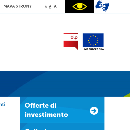
MAPA STRONY
A
A
A
nti
Offerte di
investimento