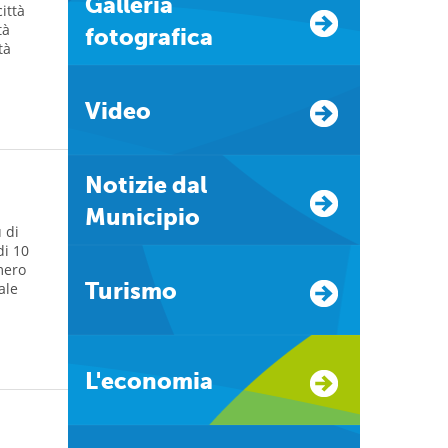
Galleria
ittà
tà
fotografica
tà
Video
Notizie dal
Municipio
 di
di 10
mero
Turismo
ale
L'economia