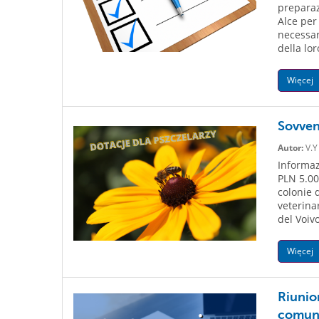
preparaz
Alce per
necessar
della lor
Więcej
Sovvenz
Autor:
V.Y
Informaz
PLN 5.00
colonie 
veterinar
del Voiv
Więcej
Riunion
comuna