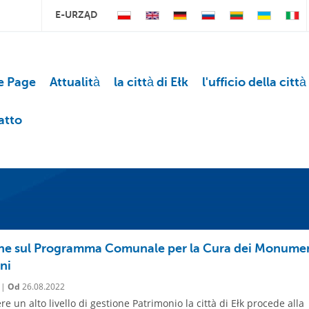
E-URZĄD
 Page
Attualità
la città di Ełk
l'ufficio della città
atto
ne sul Programma Comunale per la Cura dei Monume
ni
 |
Od
26.08.2022
e un alto livello di gestione Patrimonio la città di Ełk procede alla