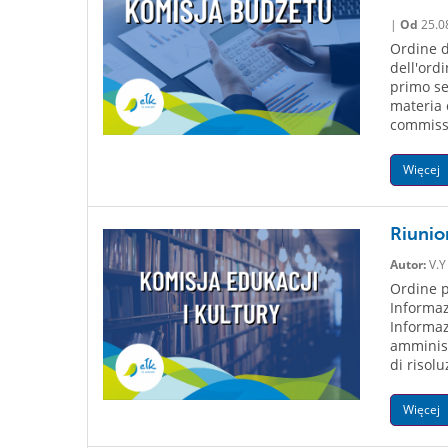
|
Od
25.0
Ordine d
dell'ord
primo se
materia c
commissi
Więcej
Riunion
Autor:
V.Y
Ordine p
Informazi
Informazi
amminist
di risolu
Więcej