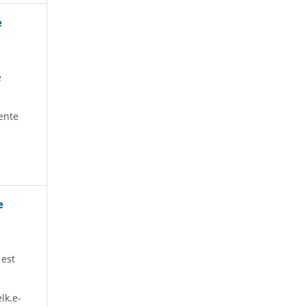
e
e
mente
e
 est
lk.e-