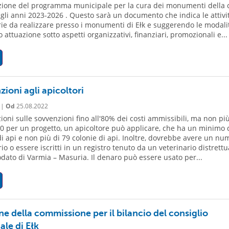
ione del programma municipale per la cura dei monumenti della c
 gli anni 2023-2026 . Questo sarà un documento che indica le attivi
ie da realizzare presso i monumenti di Ełk e suggerendo le modali
o attuazione sotto aspetti organizzativi, finanziari, promozionali e...
ioni agli apicoltori
 |
Od
25.08.2022
ioni sulle sovvenzioni fino all'80% dei costi ammissibili, ma non più
0 per un progetto, un apicoltore può applicare, che ha un minimo 
di api e non più di 79 colonie di api. Inoltre, dovrebbe avere un nu
io o essere iscritti in un registro tenuto da un veterinario distrettu
odato di Varmia – Masuria. Il denaro può essere usato per...
e della commissione per il bilancio del consiglio
le di Ełk