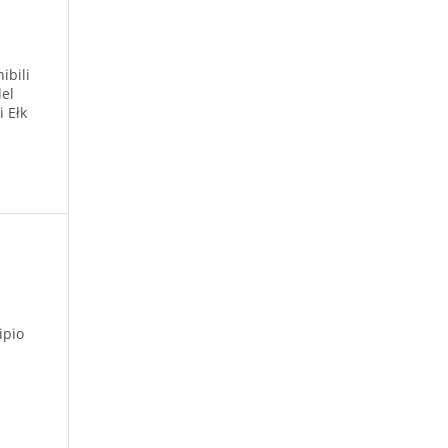
ibili
del
i Ełk
ipio