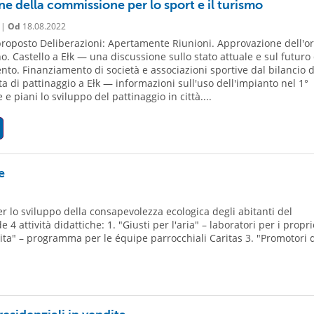
ne della commissione per lo sport e il turismo
 |
Od
18.08.2022
roposto Deliberazioni: Apertamente Riunioni. Approvazione dell'o
no. Castello a Ełk — una discussione sullo stato attuale e sul futuro
o. Finanziamento di società e associazioni sportive dal bilancio d
sta di pattinaggio a Ełk — informazioni sull'uso dell'impianto nel 1°
e piani lo sviluppo del pattinaggio in città....
e
 lo sviluppo della consapevolezza ecologica degli abitanti del
attività didattiche: 1. "Giusti per l'aria" – laboratori per i propri
lita" – programma per le équipe parrocchiali Caritas 3. "Promotori d