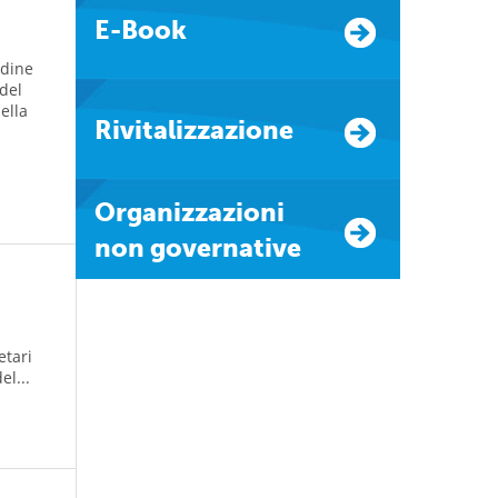
E-Book
rdine
 del
ella
Rivitalizzazione
Organizzazioni
non governative
etari
el...