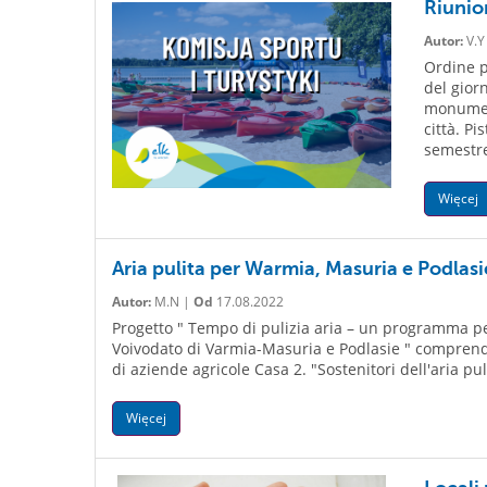
Riunio
Autor:
V.Y
Ordine p
del gior
monument
città. Pi
semestre 
Więcej
Aria pulita per Warmia, Masuria e Podlasi
Autor:
M.N |
Od
17.08.2022
Progetto " Tempo di pulizia aria – un programma per
Voivodato di Varmia-Masuria e Podlasie " comprende 4 
di aziende agricole Casa 2. "Sostenitori dell'aria pu
Więcej