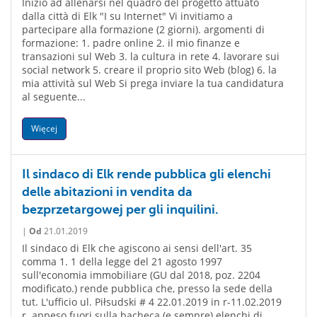
Iniziò ad allenarsi nel quadro del progetto attuato
dalla città di Elk "I su Internet" Vi invitiamo a
partecipare alla formazione (2 giorni). argomenti di
formazione: 1. padre online 2. il mio finanze e
transazioni sul Web 3. la cultura in rete 4. lavorare sui
social network 5. creare il proprio sito Web (blog) 6. la
mia attività sul Web Si prega inviare la tua candidatura
al seguente...
Więcej
Il sindaco di Elk rende pubblica gli elenchi
delle abitazioni in vendita da
bezprzetargowej per gli inquilini.
|
Od
21.01.2019
Il sindaco di Elk che agiscono ai sensi dell'art. 35
comma 1. 1 della legge del 21 agosto 1997
sull'economia immobiliare (GU dal 2018, poz. 2204
modificato.) rende pubblica che, presso la sede della
tut. L'ufficio ul. Piłsudski # 4 22.01.2019 in r-11.02.2019
r. appeso fuori sulla bacheca (e sempre) elenchi di