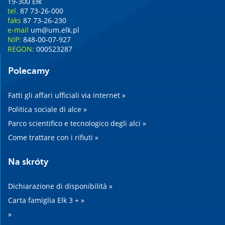
19-300 Ełk
tel.
87 73-26-000
faks
87 73-26-230
e-mail
um@um.elk.pl
NIP:
848-00-07-927
REGON:
000523287
Polecamy
Fatti gli affari ufficiali via internet »
Politica sociale di alce »
Parco scientifico e tecnologico degli alci »
Come trattare con i rifiuti »
Na skróty
Dichiarazione di disponibilità »
Carta famiglia Elk 3 + »
»