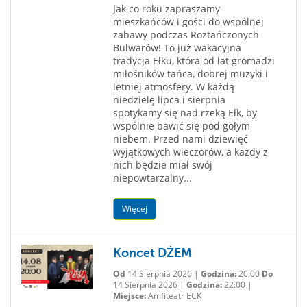
Jak co roku zapraszamy
mieszkańców i gości do wspólnej
zabawy podczas Roztańczonych
Bulwarów! To już wakacyjna
tradycja Ełku, która od lat gromadzi
miłośników tańca, dobrej muzyki i
letniej atmosfery. W każdą
niedzielę lipca i sierpnia
spotykamy się nad rzeką Ełk, by
wspólnie bawić się pod gołym
niebem. Przed nami dziewięć
wyjątkowych wieczorów, a każdy z
nich będzie miał swój
niepowtarzalny...
Więcej
Koncet DŻEM
Od
14 Sierpnia 2026 |
Godzina:
20:00
Do
14 Sierpnia 2026 |
Godzina:
22:00 |
Miejsce:
Amfiteatr ECK