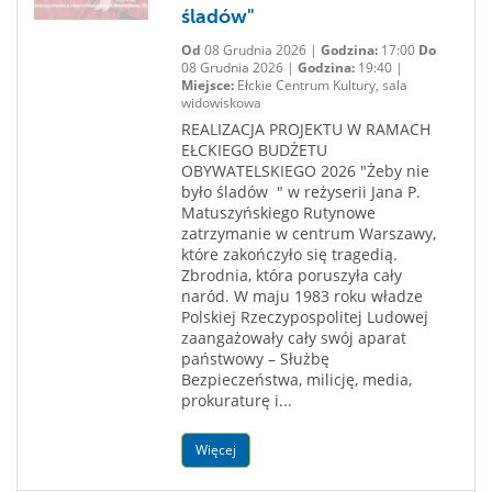
śladów"
Od
08 Grudnia 2026 |
Godzina:
17:00
Do
08 Grudnia 2026 |
Godzina:
19:40 |
Miejsce:
Ełckie Centrum Kultury, sala
widowiskowa
REALIZACJA PROJEKTU W RAMACH
EŁCKIEGO BUDŻETU
OBYWATELSKIEGO 2026 "Żeby nie
było śladów " w reżyserii Jana P.
Matuszyńskiego Rutynowe
zatrzymanie w centrum Warszawy,
które zakończyło się tragedią.
Zbrodnia, która poruszyła cały
naród. W maju 1983 roku władze
Polskiej Rzeczypospolitej Ludowej
zaangażowały cały swój aparat
państwowy – Służbę
Bezpieczeństwa, milicję, media,
prokuraturę i...
Więcej