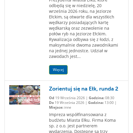
odbędą się w niedzielę, 20
września 2026 roku, na Jeziorze
Ełckim, są otwarte dla wszystkich
wędkarzy posiadających kartę
wędkarską oraz zezwolenie na
połów ryb na Jeziorze Ełckim.
Rywalizacja odbywa się z łodzi, z
maksymalnie dwoma zawodnikami
na jednej jednostce. Udział w
zawodach jest...
Więcej
Zorientuj się na Ełk, runda 2
Od
19 Września 2026 |
Godzina:
08:30
Do
19 Września 2026 |
Godzina:
13:00 |
Miejsce:
inne
Impreza współfinansowana z
budżetu Miasta Ełku. Firma Koma
sp. z o.o. jest partnerem
wydarzenia. Dostępne są trzy