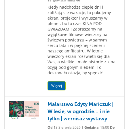
Targowisko miejskie
Kiedy nadchodzą ciepłe dni i
zbliżają się wakacje, to pakujemy
ekran, projektor i wyruszamy w
plener, bo to czas KINA POD
GWIAZDAMI! Zapraszamy na
wyjątkowe filmowe wieczory na
świeżym powietrzu – w samym
sercu lata i w pięknej scenerii
naszego amfiteatru. W letnie
wieczory ekran rozświetli się dla
Was, a wielkie i małe historie z kina
ożyją pod gołym niebem. To
doskonała okazja, by spędzić...
Więcej
Malarstwo Edyty Mańczuk |
W lesie, w ogrodzie... i nie
tylko | wernisaż wystawy
Od
13 Sierpnia 2026 |
Godzina:
18:00
Do