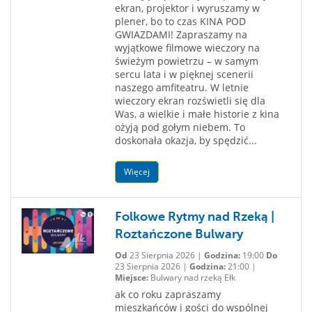
ekran, projektor i wyruszamy w
plener, bo to czas KINA POD
GWIAZDAMI! Zapraszamy na
wyjątkowe filmowe wieczory na
świeżym powietrzu – w samym
sercu lata i w pięknej scenerii
naszego amfiteatru. W letnie
wieczory ekran rozświetli się dla
Was, a wielkie i małe historie z kina
ożyją pod gołym niebem. To
doskonała okazja, by spędzić...
Więcej
Folkowe Rytmy nad Rzeką |
Roztańczone Bulwary
Od
23 Sierpnia 2026 |
Godzina:
19:00
Do
23 Sierpnia 2026 |
Godzina:
21:00 |
Miejsce:
Bulwary nad rzeką Ełk
ak co roku zapraszamy
mieszkańców i gości do wspólnej