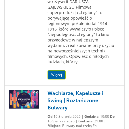
w reżyserii DARIUSZA
GAJEWSKIEGO Filmowa
superprodukcja „Legiony" to
porywającą opowieść o
legionowym pokoleniu lat 1914-
1916, które wywalczyło Polsce
Niepodległość. „Legiony” to kino
przygodowe w najlepszym
wydaniu, zrealizowane przy użyciu
najnowocześniejszych technik
filmowych. Opowieść o młodych
ludziach, którzy...
Więcej
Wachlarze, Kapelusze i
Swing | Roztańczone
Bulwary
Od
16 Sierpnia 2026 |
Godzina:
19:00
Do
16 Sierpnia 2026 |
Godzina:
21:00 |
Miejsce:
Bulwary nad rzeką Ełk