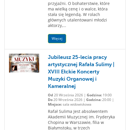
przyjaźni. O bohaterstwie, które
ma wielką cenę i o walce, która
stała się legendą. W rolach
głównych utalentowani młodzi
aktorzy,...
Więcej
Jubileusz 25-lecia pracy
artystycznej Rafała Sulimy |
XVIII Ełckie Koncerty
Muzyki Organowej i
Kameralnej
Od
20 Września 2026 |
Godzina:
19:00
Do
20 Września 2026 |
Godzina:
20:00 |
Miejsce:
sala widowiskowa
Rafał Sulima Jest absolwentem
Akademii Muzycznej im. Fryderyka
Chopina w Warszawie, filia w
Białymstoku, w trzech