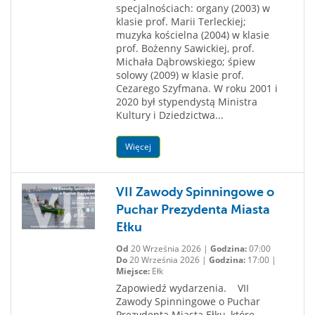
specjalnościach: organy (2003) w
klasie prof. Marii Terleckiej;
muzyka kościelna (2004) w klasie
prof. Bożenny Sawickiej, prof.
Michała Dąbrowskiego; śpiew
solowy (2009) w klasie prof.
Cezarego Szyfmana. W roku 2001 i
2020 był stypendystą Ministra
Kultury i Dziedzictwa...
Więcej
VII Zawody Spinningowe o
Puchar Prezydenta Miasta
Ełku
Od
20 Września 2026 |
Godzina:
07:00
Do
20 Września 2026 |
Godzina:
17:00 |
Miejsce:
Ełk
Zapowiedź wydarzenia. VII
Zawody Spinningowe o Puchar
Prezydenta Miasta Ełku, które