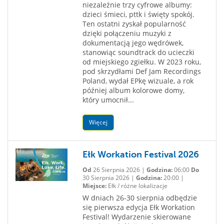
niezależnie trzy cyfrowe albumy:
dzieci śmieci, pttk i święty spokój.
Ten ostatni zyskał popularność
dzięki połączeniu muzyki z
dokumentacją jego wędrówek,
stanowiąc soundtrack do ucieczki
od miejskiego zgiełku. W 2023 roku,
pod skrzydłami Def Jam Recordings
Poland, wydał EPkę wizuale, a rok
później album kolorowe domy,
który umocnił...
Więcej
Ełk Workation Festival 2026
Od
26 Sierpnia 2026 |
Godzina:
06:00
Do
30 Sierpnia 2026 |
Godzina:
20:00 |
Miejsce:
Ełk / różne lokalizacje
W dniach 26-30 sierpnia odbędzie
się pierwsza edycja Ełk Workation
Festival! Wydarzenie skierowane