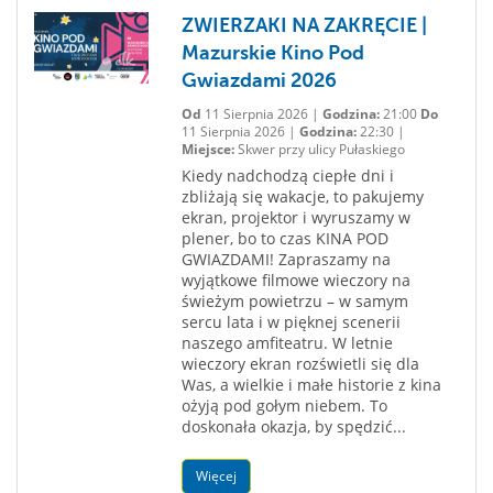
ZWIERZAKI NA ZAKRĘCIE |
Mazurskie Kino Pod
Gwiazdami 2026
Od
11 Sierpnia 2026 |
Godzina:
21:00
Do
11 Sierpnia 2026 |
Godzina:
22:30 |
Miejsce:
Skwer przy ulicy Pułaskiego
Kiedy nadchodzą ciepłe dni i
zbliżają się wakacje, to pakujemy
ekran, projektor i wyruszamy w
plener, bo to czas KINA POD
GWIAZDAMI! Zapraszamy na
wyjątkowe filmowe wieczory na
świeżym powietrzu – w samym
sercu lata i w pięknej scenerii
naszego amfiteatru. W letnie
wieczory ekran rozświetli się dla
Was, a wielkie i małe historie z kina
ożyją pod gołym niebem. To
doskonała okazja, by spędzić...
Więcej