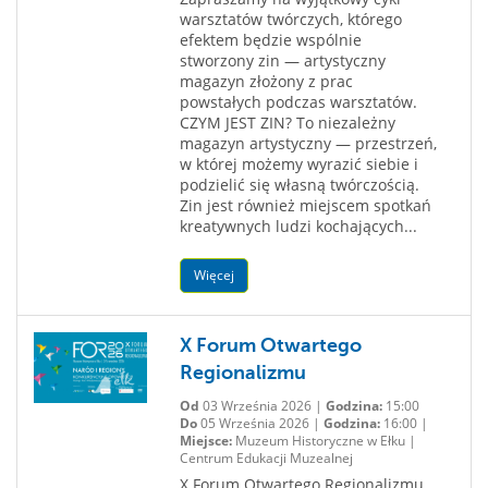
warsztatów twórczych, którego
efektem będzie wspólnie
stworzony zin — artystyczny
magazyn złożony z prac
powstałych podczas warsztatów.
CZYM JEST ZIN? To niezależny
magazyn artystyczny — przestrzeń,
w której możemy wyrazić siebie i
podzielić się własną twórczością.
Zin jest również miejscem spotkań
kreatywnych ludzi kochających...
Więcej
X Forum Otwartego
Regionalizmu
Od
03 Września 2026 |
Godzina:
15:00
Do
05 Września 2026 |
Godzina:
16:00 |
Miejsce:
Muzeum Historyczne w Ełku |
Centrum Edukacji Muzealnej
X Forum Otwartego Regionalizmu