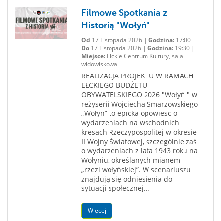
Filmowe Spotkania z
Historią "Wołyń"
Od
17 Listopada 2026 |
Godzina:
17:00
Do
17 Listopada 2026 |
Godzina:
19:30 |
Miejsce:
Ełckie Centrum Kultury, sala
widowiskowa
REALIZACJA PROJEKTU W RAMACH
EŁCKIEGO BUDŻETU
OBYWATELSKIEGO 2026 "Wołyń " w
reżyserii Wojciecha Smarzowskiego
„Wołyń” to epicka opowieść o
wydarzeniach na wschodnich
kresach Rzeczypospolitej w okresie
II Wojny Światowej, szczególnie zaś
o wydarzeniach z lata 1943 roku na
Wołyniu, określanych mianem
„rzezi wołyńskiej”. W scenariuszu
znajdują się odniesienia do
sytuacji społecznej...
Więcej