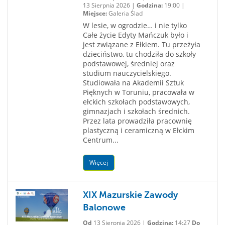
13 Sierpnia 2026 |
Godzina:
19:00 |
Miejsce:
Galeria Ślad
W lesie, w ogrodzie… i nie tylko
Całe życie Edyty Mańczuk było i
jest związane z Ełkiem. Tu przeżyła
dzieciństwo, tu chodziła do szkoły
podstawowej, średniej oraz
studium nauczycielskiego.
Studiowała na Akademii Sztuk
Pięknych w Toruniu, pracowała w
ełckich szkołach podstawowych,
gimnazjach i szkołach średnich.
Przez lata prowadziła pracownię
plastyczną i ceramiczną w Ełckim
Centrum...
Więcej
XIX Mazurskie Zawody
Balonowe
Od
13 Sierpnia 2026 |
Godzina:
14:27
Do