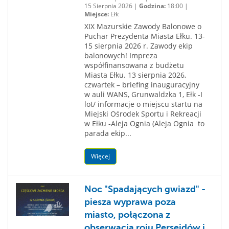
15 Sierpnia 2026 |
Godzina:
18:00 |
Miejsce:
Ełk
XIX Mazurskie Zawody Balonowe o
Puchar Prezydenta Miasta Ełku. 13-
15 sierpnia 2026 r. Zawody ekip
balonowych! Impreza
współfinansowana z budżetu
Miasta Ełku. 13 sierpnia 2026,
czwartek – briefing inauguracyjny
w auli WANS, Grunwaldzka 1, Ełk -I
lot/ informacje o miejscu startu na
Miejski Ośrodek Sportu i Rekreacji
w Ełku -Aleja Ognia (Aleja Ognia to
parada ekip...
Więcej
Noc "Spadających gwiazd" -
piesza wyprawa poza
miasto, połączona z
obserwacją roju Perseidów i