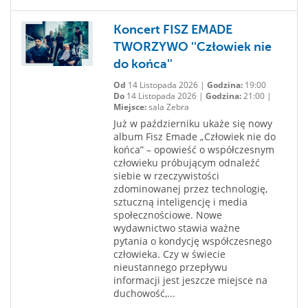
Koncert FISZ EMADE
TWORZYWO ''Człowiek nie
do końca''
Od
14 Listopada 2026 |
Godzina:
19:00
Do
14 Listopada 2026 |
Godzina:
21:00 |
Miejsce:
sala Zebra
Już w październiku ukaże się nowy
album Fisz Emade „Człowiek nie do
końca” – opowieść o współczesnym
człowieku próbującym odnaleźć
siebie w rzeczywistości
zdominowanej przez technologię,
sztuczną inteligencję i media
społecznościowe. Nowe
wydawnictwo stawia ważne
pytania o kondycję współczesnego
człowieka. Czy w świecie
nieustannego przepływu
informacji jest jeszcze miejsce na
duchowość,...