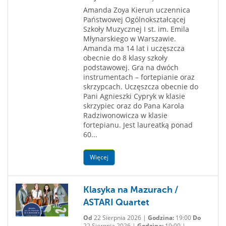
Amanda Zoya Kierun uczennica
Państwowej Ogólnokształcącej
Szkoły Muzycznej I st. im. Emila
Młynarskiego w Warszawie.
Amanda ma 14 lat i uczęszcza
obecnie do 8 klasy szkoły
podstawowej. Gra na dwóch
instrumentach – fortepianie oraz
skrzypcach. Uczęszcza obecnie do
Pani Agnieszki Cypryk w klasie
skrzypiec oraz do Pana Karola
Radziwonowicza w klasie
fortepianu. Jest laureatką ponad
60...
Więcej
Klasyka na Mazurach /
ASTARI Quartet
Od
22 Sierpnia 2026 |
Godzina:
19:00
Do
22 Sierpnia 2026 |
Godzina:
19:00 |