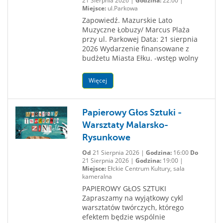
21 Sierpnia 2026 |
Godzina:
22:00 |
Miejsce:
ul.Parkowa
Zapowiedź. Mazurskie Lato
Muzyczne Łobuzy/ Marcus Plaża
przy ul. Parkowej Data: 21 sierpnia
2026 Wydarzenie finansowane z
budżetu Miasta Ełku. -wstęp wolny
Więcej
Papierowy Głos Sztuki -
Warsztaty Malarsko-
Rysunkowe
Od
21 Sierpnia 2026 |
Godzina:
16:00
Do
21 Sierpnia 2026 |
Godzina:
19:00 |
Miejsce:
Ełckie Centrum Kultury, sala
kameralna
PAPIEROWY GŁOS SZTUKI
Zapraszamy na wyjątkowy cykl
warsztatów twórczych, którego
efektem będzie wspólnie