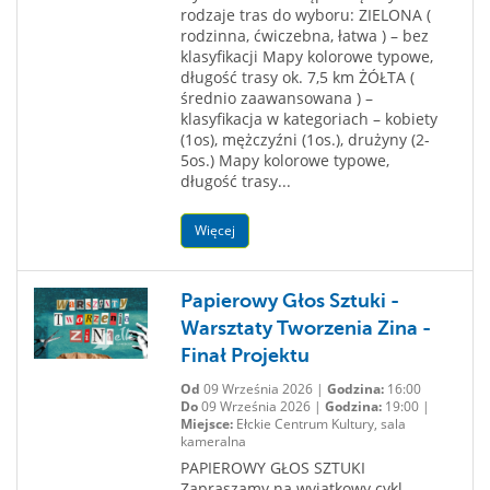
rodzaje tras do wyboru: ZIELONA (
rodzinna, ćwiczebna, łatwa ) – bez
klasyfikacji Mapy kolorowe typowe,
długość trasy ok. 7,5 km ŻÓŁTA (
średnio zaawansowana ) –
klasyfikacja w kategoriach – kobiety
(1os), mężczyźni (1os.), drużyny (2-
5os.) Mapy kolorowe typowe,
długość trasy...
Więcej
Papierowy Głos Sztuki -
Warsztaty Tworzenia Zina -
Finał Projektu
Od
09 Września 2026 |
Godzina:
16:00
Do
09 Września 2026 |
Godzina:
19:00 |
Miejsce:
Ełckie Centrum Kultury, sala
kameralna
PAPIEROWY GŁOS SZTUKI
Zapraszamy na wyjątkowy cykl