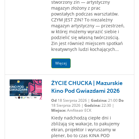
stworzony zin — artystyczny
magazyn złożony z prac
powstałych podczas warsztatów.
CZYM JEST ZIN? To niezależny
magazyn artystyczny — przestrzeń,
w której możemy wyrazić siebie i
podzielić się własną twórczością.
Zin jest również miejscem spotkań
kreatywnych ludzi kochających...
Więcej
ŻYCIE CHUCKA | Mazurskie
Kino Pod Gwiazdami 2026
Od
18 Sierpnia 2026 |
Godzina:
21:00
Do
18 Sierpnia 2026 |
Godzina:
22:30 |
Miejsce:
Amfiteatr ECK
Kiedy nadchodzą ciepłe dni i
zbliżają się wakacje, to pakujemy
ekran, projektor i wyruszamy w
plener, bo to czas KINA POD