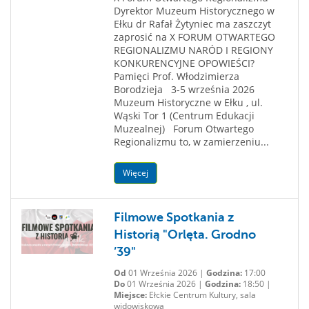
Dyrektor Muzeum Historycznego w
Ełku dr Rafał Żytyniec ma zaszczyt
zaprosić na X FORUM OTWARTEGO
REGIONALIZMU NARÓD I REGIONY
KONKURENCYJNE OPOWIEŚCI?
Pamięci Prof. Włodzimierza
Borodzieja 3-5 września 2026
Muzeum Historyczne w Ełku , ul.
Wąski Tor 1 (Centrum Edukacji
Muzealnej) Forum Otwartego
Regionalizmu to, w zamierzeniu...
Więcej
Filmowe Spotkania z
Historią "Orlęta. Grodno
’39"
Od
01 Września 2026 |
Godzina:
17:00
Do
01 Września 2026 |
Godzina:
18:50 |
Miejsce:
Ełckie Centrum Kultury, sala
widowiskowa