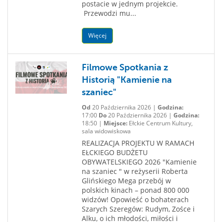
postacie w jednym projekcie.
Przewodzi mu...
Więcej
Filmowe Spotkania z
Historią "Kamienie na
szaniec"
Od
20 Października 2026 |
Godzina:
17:00
Do
20 Października 2026 |
Godzina:
18:50 |
Miejsce:
Ełckie Centrum Kultury,
sala widowiskowa
REALIZACJA PROJEKTU W RAMACH
EŁCKIEGO BUDŻETU
OBYWATELSKIEGO 2026 "Kamienie
na szaniec " w reżyserii Roberta
Glińskiego Mega przebój w
polskich kinach – ponad 800 000
widzów! Opowieść o bohaterach
Szarych Szeregów: Rudym, Zośce i
Alku, o ich młodości, miłości i