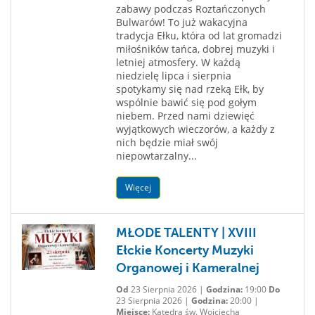
zabawy podczas Roztańczonych
Bulwarów! To już wakacyjna
tradycja Ełku, która od lat gromadzi
miłośników tańca, dobrej muzyki i
letniej atmosfery. W każdą
niedzielę lipca i sierpnia
spotykamy się nad rzeką Ełk, by
wspólnie bawić się pod gołym
niebem. Przed nami dziewięć
wyjątkowych wieczorów, a każdy z
nich będzie miał swój
niepowtarzalny...
Więcej
MŁODE TALENTY | XVIII
Ełckie Koncerty Muzyki
Organowej i Kameralnej
Od
23 Sierpnia 2026 |
Godzina:
19:00
Do
23 Sierpnia 2026 |
Godzina:
20:00 |
Miejsce:
Katedra św. Wojciecha