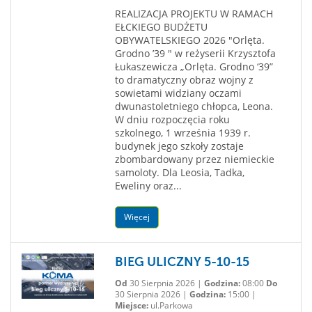
REALIZACJA PROJEKTU W RAMACH
EŁCKIEGO BUDŻETU
OBYWATELSKIEGO 2026 "Orlęta.
Grodno ’39 " w reżyserii Krzysztofa
Łukaszewicza „Orlęta. Grodno ‘39”
to dramatyczny obraz wojny z
sowietami widziany oczami
dwunastoletniego chłopca, Leona.
W dniu rozpoczęcia roku
szkolnego, 1 września 1939 r.
budynek jego szkoły zostaje
zbombardowany przez niemieckie
samoloty. Dla Leosia, Tadka,
Eweliny oraz...
Więcej
BIEG ULICZNY 5-10-15
Od
30 Sierpnia 2026 |
Godzina:
08:00
Do
30 Sierpnia 2026 |
Godzina:
15:00 |
Miejsce:
ul.Parkowa