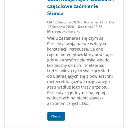
częściowe zaćmienie
Słońca
Od
12 Sierpnia 2026 |
Godzina:
19:36
Do
12 Sierpnia 2026 |
Godzina:
23:36 |
Miejsce:
okolice Ełku
Wielu zastanawia się czym są
Perseidy swoją nazwę wzięły od
konstelacji Perseusza. Są one
rojem meteorytów, który powstaje,
gdy w atmosferę ziemską wpada
kosmiczny okruch - meteoroid.
Ludzie widzą tylko świecący ślad
od ulatniających się z powierzchni
meteoroidu gazów i rozgrzanego
gazu wzdłuż jego trasy przelotu.
Perseidy są jednym z najlepiej
widocznych na niebie zjawisk
astronomicznych. Do...
Więcej