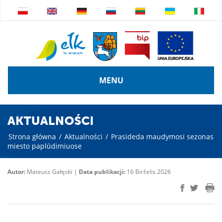
MENU
AKTUALNOŚCI
Strona główna
/
Aktualności
/
Prasideda maudymosi sezonas
miesto paplūdimiuose
Autor:
Mateusz Gałęski |
Data publikacji:
16 Birželis 2026