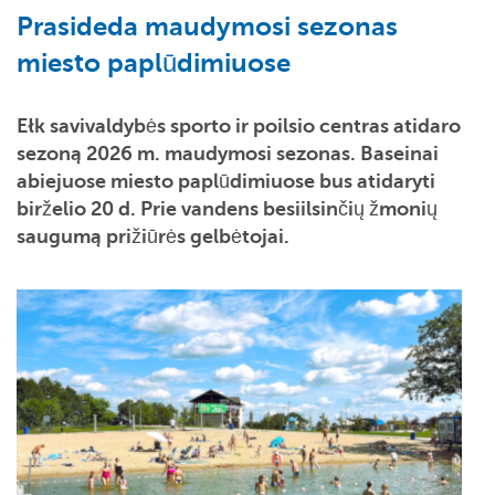
Prasideda maudymosi sezonas
miesto paplūdimiuose
Ełk savivaldybės sporto ir poilsio centras atidaro
sezoną 2026 m. maudymosi sezonas. Baseinai
abiejuose miesto paplūdimiuose bus atidaryti
birželio 20 d. Prie vandens besiilsinčių žmonių
saugumą prižiūrės gelbėtojai.