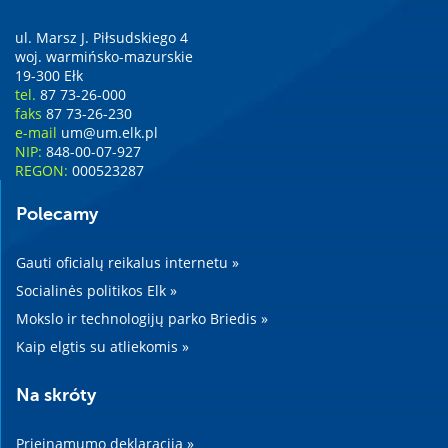
ul. Marsz J. Piłsudskiego 4
woj. warmińsko-mazurskie
19-300 Ełk
tel.
87 73-26-000
faks
87 73-26-230
e-mail
um@um.elk.pl
NIP:
848-00-07-927
REGON:
000523287
Polecamy
Gauti oficialų reikalus internetu »
Socialinės politikos Elk »
Mokslo ir technologijų parko Briedis »
Kaip elgtis su atliekomis »
Na skróty
Prieinamumo deklaracija »