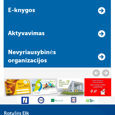
E-knygos
Aktyvavimas
Nevyriausybinės
organizacijos
Rotušės Ełk