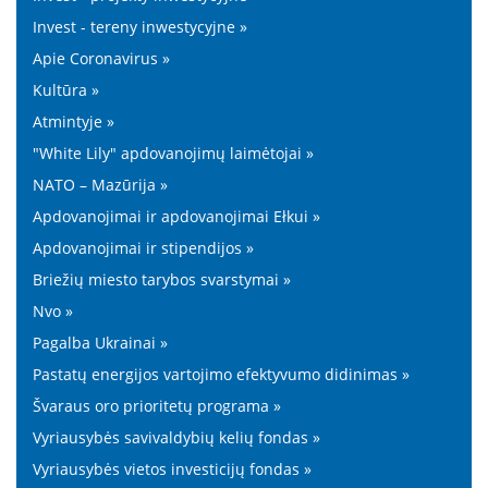
Invest - tereny inwestycyjne »
Apie Coronavirus »
Kultūra »
Atmintyje »
"White Lily" apdovanojimų laimėtojai »
NATO – Mazūrija »
Apdovanojimai ir apdovanojimai Ełkui »
Apdovanojimai ir stipendijos »
Briežių miesto tarybos svarstymai »
Nvo »
Pagalba Ukrainai »
Pastatų energijos vartojimo efektyvumo didinimas »
Švaraus oro prioritetų programa »
Vyriausybės savivaldybių kelių fondas »
Vyriausybės vietos investicijų fondas »