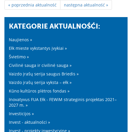
« poprzednia aktualność
następna aktualność »
KATEGORIE AKTUALNOŚĆI:
Naujienos »
Ełk mieste vykstantys įvykiai »
Švietimo »
Civilinė sauga ir civilinė sauga »
Vaizdo įrašų serija saugus Briedis »
Vaizdo įrašų serija vyksta – ełk »
Kūno kultūros plėtros fondas »
Inovatyvus FUA Ełk - FEWiM strateginis projektas 2021–
2027 m. »
Investicijos »
Invest - aktualności »
Invest - projekty inwestycyjne »