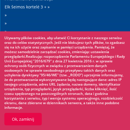
Elk šeimos kortelė 3 + »
»
»
»
Używamy plików cookies, aby ułatwić Ci korzystanie z naszego serwisu
»
oraz do celów statystycznych. Jeśli nie blokujesz tych plików, to zgadzasz
się na ich użycie oraz zapisanie w pamięci urządzenia. Pamiętaj, że
możesz samodzielnie zarządzać cookies, zmieniając ustawienia
Warto zobaczyć
przeglądarki.Realizując rozporządzenie Parlamentu Europejskiego i Rady
Unii Europejskiej "2016/679" z dnia 27 kwietnia 2016 r. w sprawie
ochrony osób fizycznych w związku z przetwarzaniem danych
Virvių parkas »
osobowych i w sprawie swobodnego przepływu takich danych oraz
uchylenia dyrektywy "95/46/WE" (tzw. „RODO”) uprzejmie informujemy,
Vandens parkas »
że do przetwarzania wykorzystywane będą następujące dane: adres IP
Ledo čiuožykla »
twojego urządzenia, adres URL żądania, nazwa domeny, identyfikator
urządzenia, typ przeglądarki, język przeglądarki, liczba kliknięć, ilość
KINOECK »
czasu spędzonego na poszczególnych stronach, data i godzina
korzystania z serwisu, typ i wersja systemu operacyjnego, rozdzielczość
Muziejus »
ekranu, dane zbierane w dziennikach serwera, a także inne podobne
informacje.
Ok, zamknij
© 2026 UM Ełk