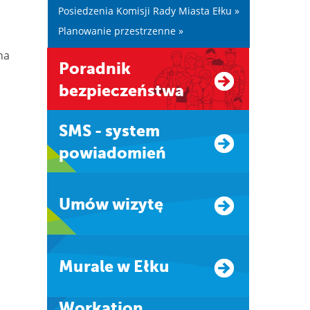
Posiedzenia Komisji Rady Miasta Ełku »
Planowanie przestrzenne »
na
Poradnik
bezpieczeństwa
SMS - system
powiadomień
Umów wizytę
Murale w Ełku
Workation.