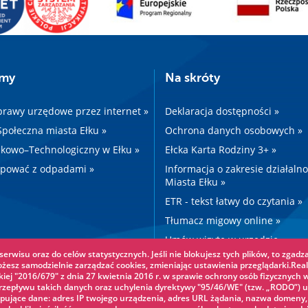
amy
Na skróty
prawy urzędowe przez internet »
Deklaracja dostępności »
 Społeczna miasta Ełku »
Ochrona danych osobowych »
kowo–Technologiczny w Ełku »
Ełcka Karta Rodziny 3+ »
ępować z odpadami »
Informacja o zakresie działaln
Miasta Ełku »
ETR - tekst łatwy do czytania »
Tłumacz migowy online »
Umów wizytę w urzędzie »
erwisu oraz do celów statystycznych. Jeśli nie blokujesz tych plików, to zgadza
Drogi »
ożesz samodzielnie zarządzać cookies, zmieniając ustawienia przeglądarki.Real
iej "2016/679" z dnia 27 kwietnia 2016 r. w sprawie ochrony osób fizycznych 
epływu takich danych oraz uchylenia dyrektywy "95/46/WE" (tzw. „RODO”) u
pujące dane: adres IP twojego urządzenia, adres URL żądania, nazwa domeny,