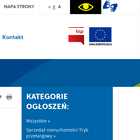
MAPA STRONY
A
A
A
Kontakt
KATEGORIE
OGŁOSZEŃ:
Wszystkie »
Sprzedaż nieruchomości Tryb
przetargowy »