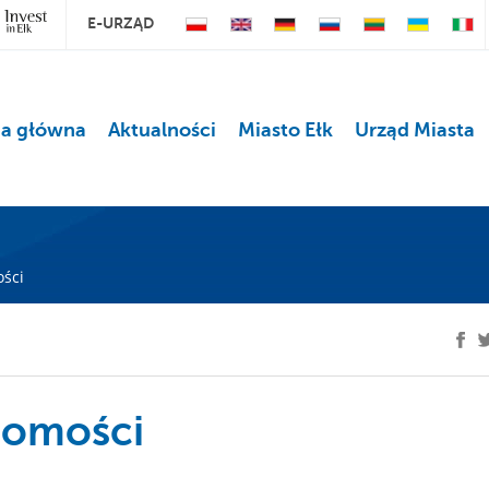
E-URZĄD
na główna
Aktualności
Miasto Ełk
Urząd Miasta
ści
homości