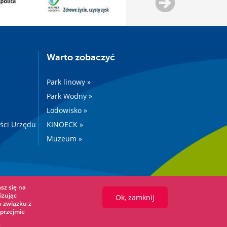
Warto zobaczyć
Park linowy »
Park Wodny »
Lodowisko »
ości Urzędu
KINOECK »
Muzeum »
sz się na
izując
Ok, zamknij
w związku z
przejmie