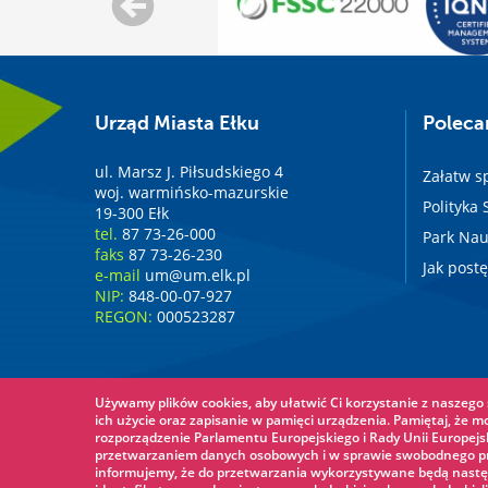
Urząd Miasta Ełku
Polec
ul. Marsz J. Piłsudskiego 4
Załatw s
woj. warmińsko-mazurskie
Polityka
19-300 Ełk
tel.
87 73-26-000
Park Nau
faks
87 73-26-230
Jak post
e-mail
um@um.elk.pl
NIP:
848-00-07-927
REGON:
000523287
Używamy plików cookies, aby ułatwić Ci korzystanie z naszego s
ich użycie oraz zapisanie w pamięci urządzenia. Pamiętaj, że m
rozporządzenie Parlamentu Europejskiego i Rady Unii Europejsk
przetwarzaniem danych osobowych i w sprawie swobodnego prz
informujemy, że do przetwarzania wykorzystywane będą nastę