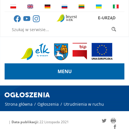
E-URZĄD
MENU
OGŁOSZENIA
Strona główna
/
Ogłoszenia
/
Utrudnienia w ruchu
|
Data publikacji:
22 Listopada 2021