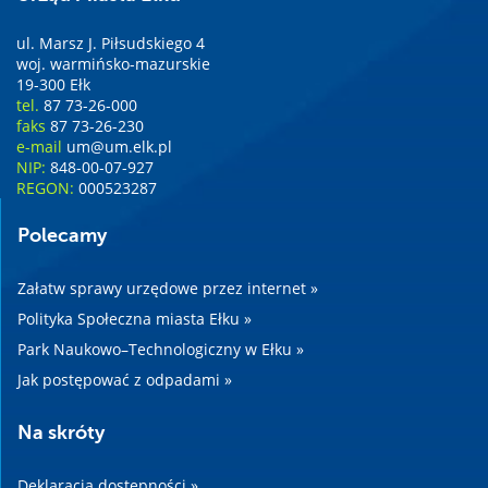
ul. Marsz J. Piłsudskiego 4
woj. warmińsko-mazurskie
19-300 Ełk
tel.
87 73-26-000
faks
87 73-26-230
e-mail
um@um.elk.pl
NIP:
848-00-07-927
REGON:
000523287
Polecamy
Załatw sprawy urzędowe przez internet »
Polityka Społeczna miasta Ełku »
Park Naukowo–Technologiczny w Ełku »
Jak postępować z odpadami »
Na skróty
Deklaracja dostępności »