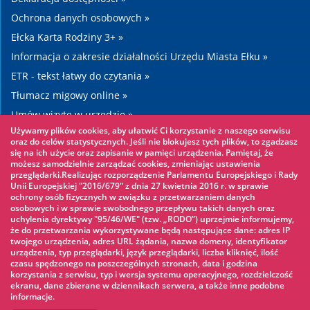
Ochrona danych osobowych »
Ełcka Karta Rodziny 3+ »
Informacja o zakresie działalności Urzędu Miasta Ełku »
ETR - tekst łatwy do czytania »
Tłumacz migowy online »
Umów wizytę w urzędzie »
Używamy plików cookies, aby ułatwić Ci korzystanie z naszego serwisu
Drogi »
oraz do celów statystycznych. Jeśli nie blokujesz tych plików, to zgadzasz
się na ich użycie oraz zapisanie w pamięci urządzenia. Pamiętaj, że
możesz samodzielnie zarządzać cookies, zmieniając ustawienia
Warto zobaczyć
przeglądarki.Realizując rozporządzenie Parlamentu Europejskiego i Rady
Unii Europejskiej "2016/679" z dnia 27 kwietnia 2016 r. w sprawie
ochrony osób fizycznych w związku z przetwarzaniem danych
Park linowy »
osobowych i w sprawie swobodnego przepływu takich danych oraz
uchylenia dyrektywy "95/46/WE" (tzw. „RODO”) uprzejmie informujemy,
Park Wodny »
że do przetwarzania wykorzystywane będą następujące dane: adres IP
Lodowisko »
twojego urządzenia, adres URL żądania, nazwa domeny, identyfikator
urządzenia, typ przeglądarki, język przeglądarki, liczba kliknięć, ilość
KINOECK »
czasu spędzonego na poszczególnych stronach, data i godzina
korzystania z serwisu, typ i wersja systemu operacyjnego, rozdzielczość
Muzeum »
ekranu, dane zbierane w dziennikach serwera, a także inne podobne
informacje.