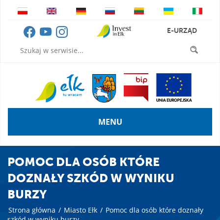
E-URZĄD
MENU
POMOC DLA OSÓB KTÓRE
DOZNAŁY SZKÓD W WYNIKU
BURZY
Strona główna
/
Miasto Ełk
/
Pomoc dla osób które doznały
szkód w wyniku burzy