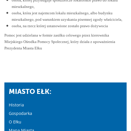
osoba, której przysługuje spółdzielcze lokatorskie prawo do lokalu
mieszkalnego,
osoba, która jest najemcom lokalu mieszkalnego, albo budynku
mieszkalnego, pod warunkiem uzyskania pisemnej zgody właściciela,
osoba, na rzecz której ustanowione zostało prawo dożywocia
Pomoc jest udzielana w formie zasiłku celowego przez kierownika
Miejskiego Ośrodka Pomocy Społecznej, który działa z upoważnienia
Prezydenta Miasta Ełku
MIASTO EŁK:
Historia
Gospodarka
O Ełku
Mapa Miasta