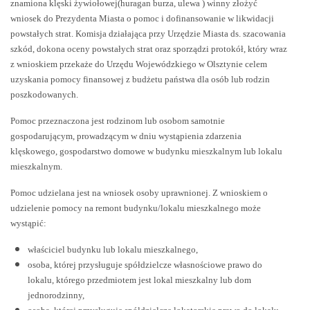
znamiona klęski żywiołowej(huragan burza, ulewa ) winny złożyć
wniosek do Prezydenta Miasta o pomoc i dofinansowanie w likwidacji
powstałych strat. Komisja działająca przy Urzędzie Miasta ds. szacowania
szkód, dokona oceny powstałych strat oraz sporządzi protokół, który wraz
z wnioskiem przekaże do Urzędu Wojewódzkiego w Olsztynie celem
uzyskania pomocy finansowej z budżetu państwa dla osób lub rodzin
poszkodowanych.
Pomoc przeznaczona jest rodzinom lub osobom samotnie
gospodarującym, prowadzącym w dniu wystąpienia zdarzenia
klęskowego, gospodarstwo domowe w budynku mieszkalnym lub lokalu
mieszkalnym.
Pomoc udzielana jest na wniosek osoby uprawnionej. Z wnioskiem o
udzielenie pomocy na remont budynku/lokalu mieszkalnego może
wystąpić:
właściciel budynku lub lokalu mieszkalnego,
osoba, której przysługuje spółdzielcze własnościowe prawo do
lokalu, którego przedmiotem jest lokal mieszkalny lub dom
jednorodzinny,