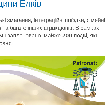
дини Елків
і змагання, інтеграційні поїздки, сімейні
я та багато інших атракціонів. В рамках
м'ї заплановано: майже 200 подій, які
рвня.