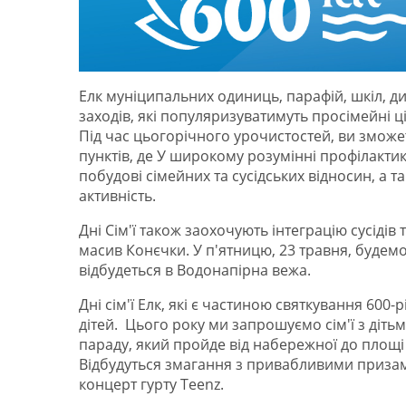
Елк муніципальних одиниць, парафій, шкіл, ди
заходів, які популяризуватимуть просімейні цін
Під час цьогорічного урочистостей, ви зможете
пунктів, де У широкому розумінні профілакти
побудові сімейних та сусідських відносин, а 
активність.
Дні Сім'ї також заохочують інтеграцію сусідів 
масив Конєчки. У п'ятницю, 23 травня, будемо
відбудеться в Водонапірна вежа.
Дні сім'ї Елк, які є частиною святкування 600-
дітей. Цього року ми запрошуємо сім'ї з діть
параду, який пройде від набережної до площі І
Відбудуться змагання з привабливими призам
концерт гурту Teenz.