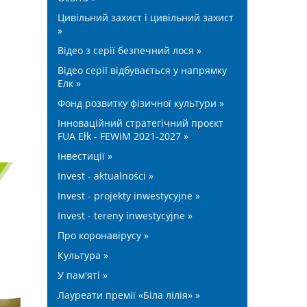
Цивільний захист і цивільний захист
»
Відео з серії безпечний лося »
Відео серії відбувається у напрямку
Елк »
Фонд розвитку фізичної культури »
Інноваційний стратегічний проєкт
FUA Ełk - FEWiM 2021-2027 »
Інвестиції »
Invest - aktualności »
Invest - projekty inwestycyjne »
Invest - tereny inwestycyjne »
Про коронавірусу »
Культура »
У пам'яті »
Лауреати премії «Біла лілія» »