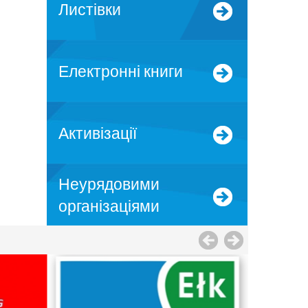
Листівки
Електронні книги
Активізації
Неурядовими
організаціями