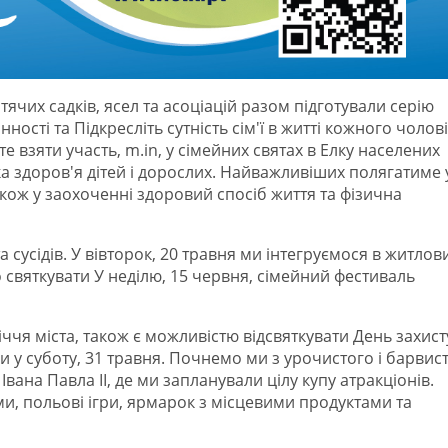
тячих садків, ясел та асоціацій разом підготували серію
ності та Підкресліть сутність сім'ї в житті кожного чолові
 взяти участь, m.in, у сімейних святах в Елку населених
ка здоров'я дітей і дорослих. Найважливіших полягатиме 
також у заохоченні здоровий спосіб життя та фізична
та сусідів. У вівторок, 20 травня ми інтегруємося в житлов
 святкувати У неділю, 15 червня, сімейний фестиваль
річчя міста, також є можливістю відсвяткувати День захист
ми у суботу, 31 травня. Почнемо ми з урочистого і барвис
вана Павла II, де ми запланували цілу купу атракціонів.
и, польові ігри, ярмарок з місцевими продуктами та