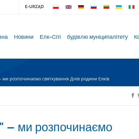
E-URZĄD
вна
Новини
Елк-Сіті
будівлю муніципалітету
К
" – ми розпочинаємо святкування Днів родини Елків
а" – ми розпочинаємо