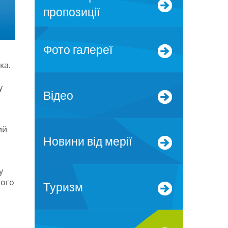
пропозиції
Фото галереї
ка.
у
Відео
ий
Новини від мерії
у
того
Туризм