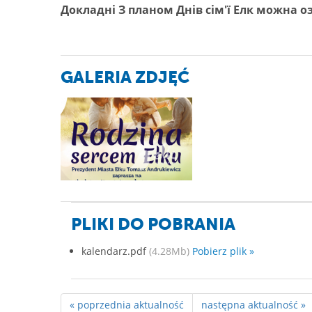
Докладні З планом Днів сім'ї Елк можна 
GALERIA ZDJĘĆ
PLIKI DO POBRANIA
kalendarz.pdf
(4.28Mb)
Pobierz plik »
« poprzednia aktualność
następna aktualność »