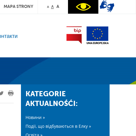
MAPA STRONY
A
A
A
онтакти
KATEGORIE
AKTUALNOŚĆI:
Новини »
Події, що відбуваються в Елку »
Освіта »