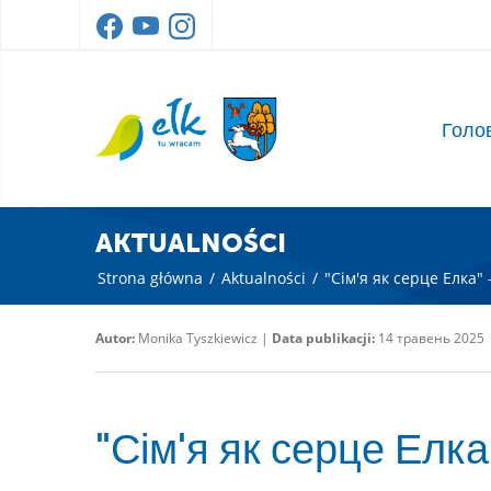
Голо
AKTUALNOŚCI
Strona główna
/
Aktualności
/
"Сім'я як серце Елка
Autor:
Monika Tyszkiewicz |
Data publikacji:
14 травень 2025
"Сім'я як серце Елк