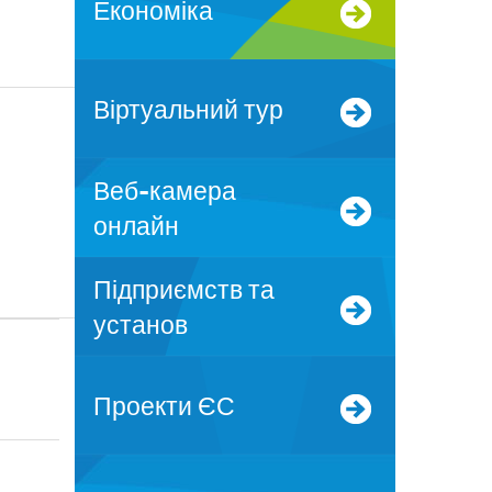
Економіка
Віртуальний тур
Веб-камера
онлайн
Підприємств та
установ
Проекти ЄС