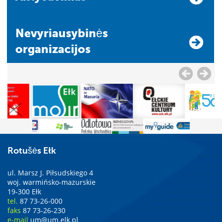
Nevyriausybinės
organizacijos
Rotušės Ełk
ul. Marsz J. Piłsudskiego 4
woj. warmińsko-mazurskie
19-300 Ełk
tel.
87 73-26-000
faks
87 73-26-230
e-mail
um@um.elk.pl