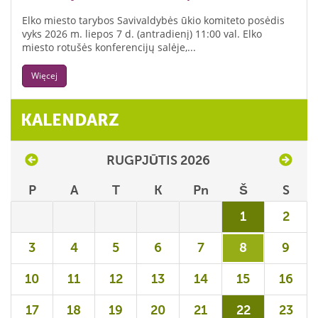
Elko miesto tarybos Savivaldybės ūkio komiteto posėdis
vyks 2026 m. liepos 7 d. (antradienį) 11:00 val. Elko
miesto rotušės konferencijų salėje,...
Więcej
KALENDARZ
RUGPJŪTIS 2026
P
A
T
K
Pn
Š
S
1
2
3
4
5
6
7
8
9
10
11
12
13
14
15
16
17
18
19
20
21
22
23