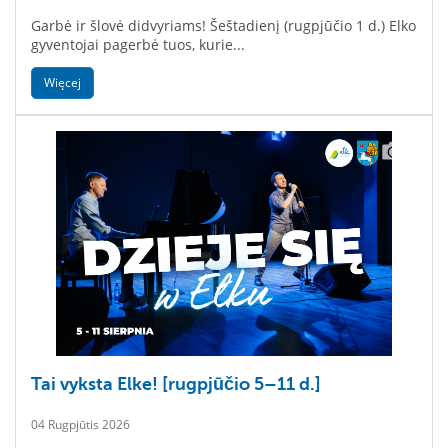
Garbė ir šlovė didvyriams! Šeštadienį (rugpjūčio 1 d.) Elko
gyventojai pagerbė tuos, kurie...
Więcej
Tai vyksta Elke! [rugpjūčio 5–11 d.]
04 Rugpjūtis 2026