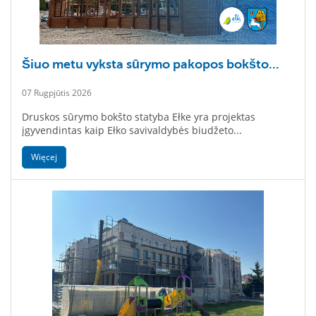
Šiuo metu vyksta sūrymo pakopos bokšto...
07 Rugpjūtis 2026
Druskos sūrymo bokšto statyba Ełke yra projektas
įgyvendintas kaip Ełko savivaldybės biudžeto...
Więcej