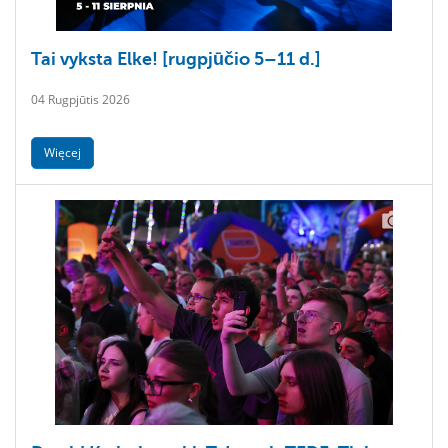
Tai vyksta Elke! [rugpjūčio 5–11 d.]
04 Rugpjūtis 2026
Więcej