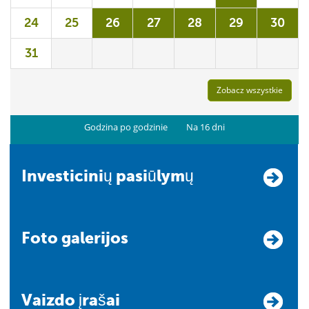
24
25
26
27
28
29
30
31
Zobacz wszystkie
Godzina po godzinie
Na 16 dni
Investicinių pasiūlymų
Foto galerijos
Vaizdo įrašai