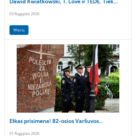
Dawid Kwiatkowski, T. Love ir TEDE. Tiek...
03 Rugpjūtis 2026
Więcej
Ełkas prisimena! 82-osios Varšuvos...
01 Rugpjūtis 2026