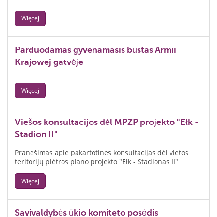
Więcej
Parduodamas gyvenamasis būstas Armii
Krajowej gatvėje
Więcej
Viešos konsultacijos dėl MPZP projekto "Ełk -
Stadion II"
Pranešimas apie pakartotines konsultacijas dėl vietos
teritorijų plėtros plano projekto "Ełk - Stadionas II"
Więcej
Savivaldybės ūkio komiteto posėdis