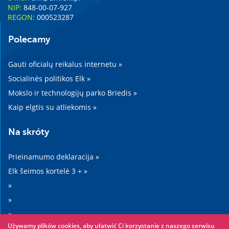
NIP:
848-00-07-927
REGON:
000523287
Polecamy
Gauti oficialų reikalus internetu »
Socialinės politikos Elk »
Mokslo ir technologijų parko Briedis »
Kaip elgtis su atliekomis »
Na skróty
Prieinamumo deklaracija »
Elk šeimos kortelė 3 + »
»
»
»
Używamy plików cookies, aby ułatwić Ci korzystanie z naszego serwisu
»