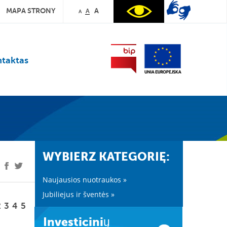
MAPA STRONY
A
A
A
taktas
WYBIERZ KATEGORIĘ:
Naujausios nuotraukos »
Jubiliejus ir šventės »
2
3
4
5
Investicinių