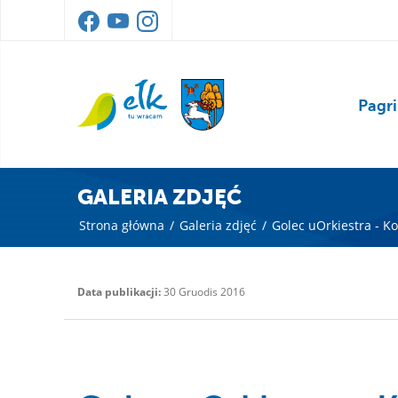
Pagri
GALERIA ZDJĘĆ
Strona główna
/
Galeria zdjęć
/
Golec uOrkiestra - Ko
Data publikacji:
30 Gruodis 2016