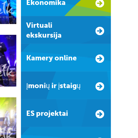
Ekonomika
Virtuali
ekskursija
Kamery online
Įmonių ir įstaigų
ES projektai