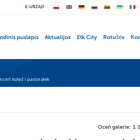
E-URZĄD
ndinis puslapis
Aktualijos
Ełk City
Rotušės
Kon
ncert kolęd i pastorałek
Oceń galerie:
1