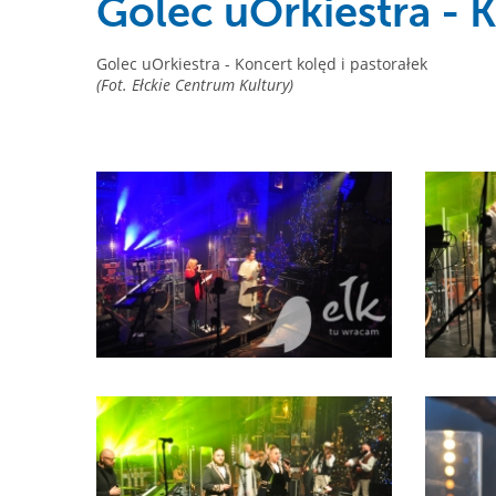
Golec uOrkiestra - K
Golec uOrkiestra - Koncert kolęd i pastorałek
(Fot. Ełckie Centrum Kultury)