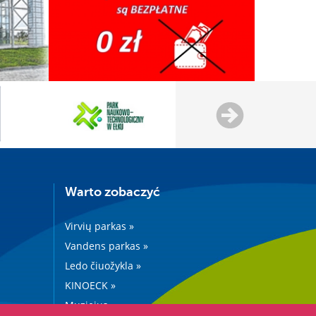
Warto zobaczyć
Virvių parkas »
Vandens parkas »
Ledo čiuožykla »
KINOECK »
Muziejus »