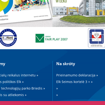
amy
Na skróty
cialų reikalus internetu »
Prieinamumo deklaracija »
s politikos Elk »
Elk šeimos kortelė 3 + »
 technologijų parko Briedis »
»
is su atliekomis »
»
»