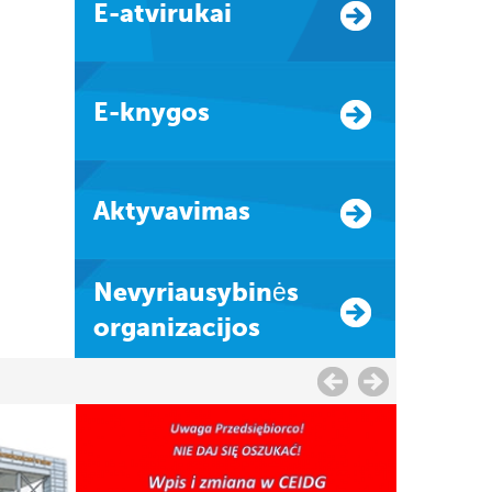
E-atvirukai
E-knygos
Aktyvavimas
Nevyriausybinės
organizacijos