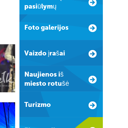
pasiūlymų
Foto galerijos
Vaizdo įrašai
Naujienos iš
miesto rotušė
Turizmo