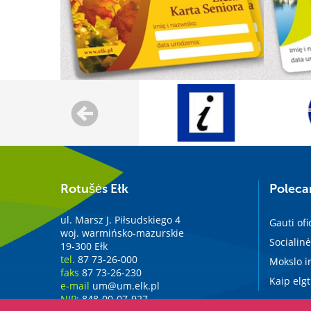
Rotušės Ełk
Polec
ul. Marsz J. Piłsudskiego 4
Gauti ofi
woj. warmińsko-mazurskie
Socialinė
19-300 Ełk
tel.
87 73-26-000
Mokslo ir
faks
87 73-26-230
Kaip elgt
e-mail
um@um.elk.pl
NIP:
848-00-07-927