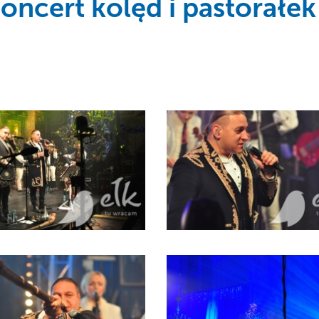
oncert kolęd i pastorałek