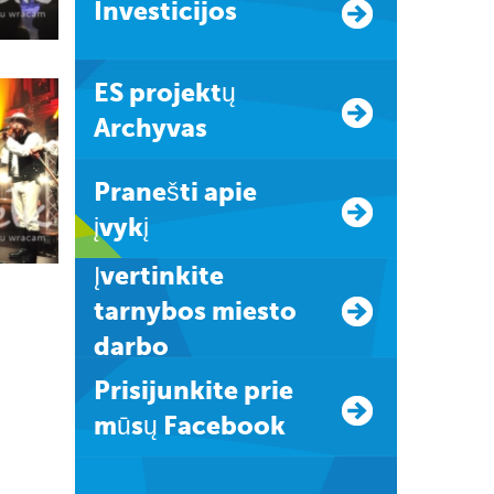
Investicijos
ES projektų
Archyvas
Pranešti apie
įvykį
Įvertinkite
tarnybos miesto
darbo
Prisijunkite prie
mūsų Facebook