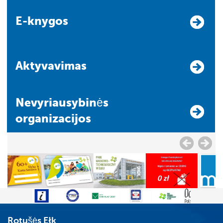
E-knygos
Aktyvavimas
Nevyriausybinės
organizacijos
Rotušės Ełk