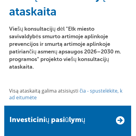
ataskaita
Viešų konsultacijų dėl "Ełk miesto
savivaldybės smurto artimoje aplinkoje
prevencijos ir smurtą artimoje aplinkoje
patiriančių asmenų apsaugos 2026–2030 m.
programos" projekto viešų konsultacijų
ataskaita.
Visą ataskaitą galima atsisiųsti
čia - spustelėkite, k
ad eitumėte
Investicinių pasiūlymų