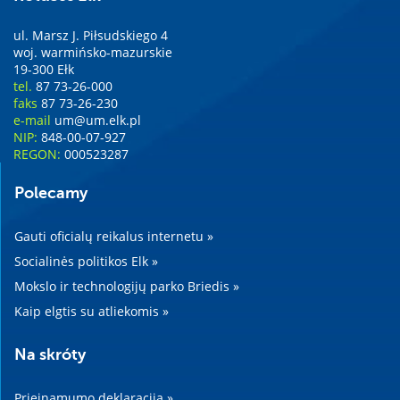
ul. Marsz J. Piłsudskiego 4
woj. warmińsko-mazurskie
19-300 Ełk
tel.
87 73-26-000
faks
87 73-26-230
e-mail
um@um.elk.pl
NIP:
848-00-07-927
REGON:
000523287
Polecamy
Gauti oficialų reikalus internetu »
Socialinės politikos Elk »
Mokslo ir technologijų parko Briedis »
Kaip elgtis su atliekomis »
Na skróty
Prieinamumo deklaracija »