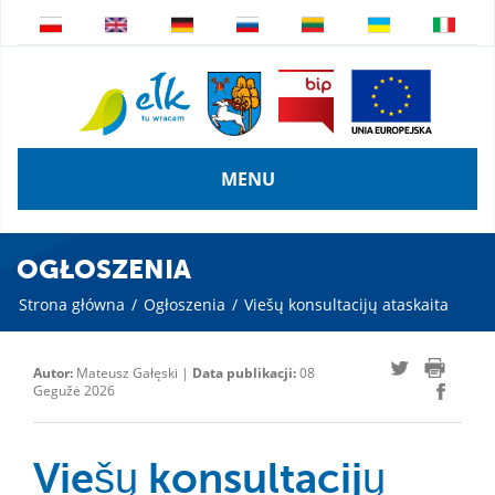
MENU
OGŁOSZENIA
Strona główna
/
Ogłoszenia
/
Viešų konsultacijų ataskaita
Autor:
Mateusz Gałęski |
Data publikacji:
08
Gegužė 2026
Viešų konsultacijų