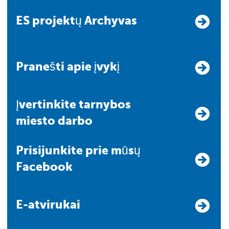
ES projektų Archyvas
Pranešti apie įvykį
Įvertinkite tarnybos
miesto darbo
Prisijunkite prie mūsų
Facebook
E-atvirukai