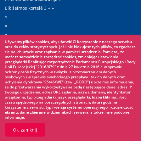
Elk šeimos kortelė 3 + »
»
»
»
Używamy plików cookies, aby ułatwić Ci korzystanie z naszego serwisu
»
oraz do celów statystycznych. Jeśli nie blokujesz tych plików, to zgadzasz
się na ich użycie oraz zapisanie w pamięci urządzenia. Pamiętaj, że
możesz samodzielnie zarządzać cookies, zmieniając ustawienia
Warto zobaczyć
przeglądarki.Realizując rozporządzenie Parlamentu Europejskiego i Rady
Unii Europejskiej "2016/679" z dnia 27 kwietnia 2016 r. w sprawie
ochrony osób fizycznych w związku z przetwarzaniem danych
Virvių parkas »
osobowych i w sprawie swobodnego przepływu takich danych oraz
uchylenia dyrektywy "95/46/WE" (tzw. „RODO”) uprzejmie informujemy,
Vandens parkas »
że do przetwarzania wykorzystywane będą następujące dane: adres IP
Ledo čiuožykla »
twojego urządzenia, adres URL żądania, nazwa domeny, identyfikator
urządzenia, typ przeglądarki, język przeglądarki, liczba kliknięć, ilość
KINOECK »
czasu spędzonego na poszczególnych stronach, data i godzina
korzystania z serwisu, typ i wersja systemu operacyjnego, rozdzielczość
Muziejus »
ekranu, dane zbierane w dziennikach serwera, a także inne podobne
informacje.
Ok, zamknij
© 2026 UM Ełk