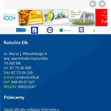
Rotušės Ełk
ul. Marsz J. Piłsudskiego 4
woj. warmińsko-mazurskie
19-300 Ełk
tel.
87 73-26-000
faks
87 73-26-230
e-mail
um@um.elk.pl
NIP:
848-00-07-927
REGON:
000523287
Polecamy
Gauti oficialų reikalus internetu »