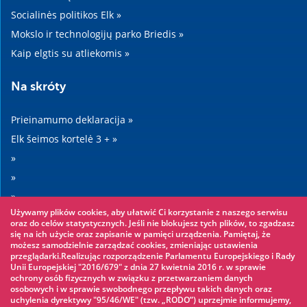
Socialinės politikos Elk »
Mokslo ir technologijų parko Briedis »
Kaip elgtis su atliekomis »
Na skróty
Prieinamumo deklaracija »
Elk šeimos kortelė 3 + »
»
»
»
Używamy plików cookies, aby ułatwić Ci korzystanie z naszego serwisu
»
oraz do celów statystycznych. Jeśli nie blokujesz tych plików, to zgadzasz
się na ich użycie oraz zapisanie w pamięci urządzenia. Pamiętaj, że
możesz samodzielnie zarządzać cookies, zmieniając ustawienia
Warto zobaczyć
przeglądarki.Realizując rozporządzenie Parlamentu Europejskiego i Rady
Unii Europejskiej "2016/679" z dnia 27 kwietnia 2016 r. w sprawie
ochrony osób fizycznych w związku z przetwarzaniem danych
Virvių parkas »
osobowych i w sprawie swobodnego przepływu takich danych oraz
uchylenia dyrektywy "95/46/WE" (tzw. „RODO”) uprzejmie informujemy,
Vandens parkas »