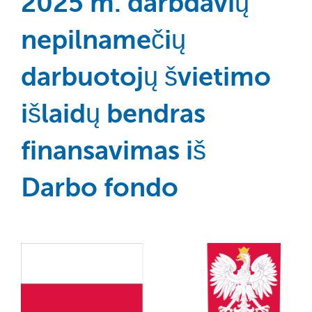
2025 m. darbdavių
nepilnamečių
darbuotojų švietimo
išlaidų bendras
finansavimas iš
Darbo fondo