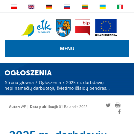
MENU
OGŁOSZENIA
Strona główna
/
Ogłoszenia
/
2025 m. darbdavių
nepilnamečių darbuotojų švietimo išlaidų bendras...
Autor:
WE |
Data publikacji:
01 Balandis 2025