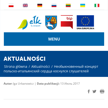
MENU
AKTUALNOŚCI
Strona główna
/
Aktualności
/
Необыкновенный концерт
польско-итальянский сердца коснулся слушателей
Autor:
Iga Urbanowicz |
Data publikacji:
13 Июль 2017