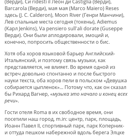
(Верди), Си ridesti il Леон ди Castiglia (Верди),
Barcarola (Верди), мая мая (Marco Maiero) Reses
здесь (J. C. Calderon), Moon River (Генри Манчини),
Лев спальные места сегодня (токены), Adiemus
(Карл Jenkins), Va pensiero sull'ali dorate (Guseppe
Верди). Они были аплодировали, эмоций и,
конечно, попросить общественности о бис.
Хотя оба хоров языковой барьер Английский-
Итальянский, и поэтому связь музыки, как
представляется, не влияет. Во время одной из
встреч довольно спонтанно и после быстрого
науки текста, оба хоров пели в польском «Девушка
собирается цыпленок»... Потому что, как он сказал
бы Рихард Вагнер, «
музыка это начало и конец всех
речи
».
Гости отеля Roma в их свободное время, они
посетили наш город, m.in: центр, парк, площадь,
Иоанн Павел II, спортивный парк, парк Коперник-
и оттуда пешком набережной вдоль берега Элцке