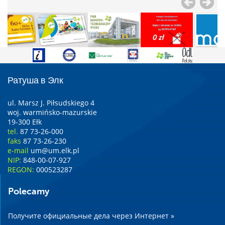
Ратуша в Элк
ul. Marsz J. Piłsudskiego 4
woj. warmińsko-mazurskie
19-300 Ełk
tel.
87 73-26-000
faks
87 73-26-230
e-mail
um@um.elk.pl
NIP:
848-00-07-927
REGON:
000523287
Polecamy
Получите официальные дела через Интернет »