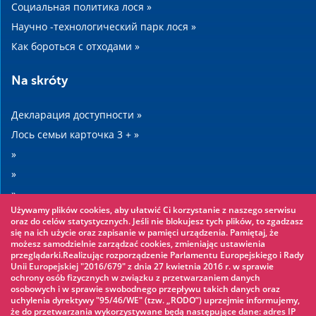
Социальная политика лося »
Научно -технологический парк лося »
Как бороться с отходами »
Na skróty
Декларация доступности »
Лось семьи карточка 3 + »
»
»
»
Używamy plików cookies, aby ułatwić Ci korzystanie z naszego serwisu
»
oraz do celów statystycznych. Jeśli nie blokujesz tych plików, to zgadzasz
się na ich użycie oraz zapisanie w pamięci urządzenia. Pamiętaj, że
możesz samodzielnie zarządzać cookies, zmieniając ustawienia
Warto zobaczyć
przeglądarki.Realizując rozporządzenie Parlamentu Europejskiego i Rady
Unii Europejskiej "2016/679" z dnia 27 kwietnia 2016 r. w sprawie
ochrony osób fizycznych w związku z przetwarzaniem danych
Веревочный парк »
osobowych i w sprawie swobodnego przepływu takich danych oraz
uchylenia dyrektywy "95/46/WE" (tzw. „RODO”) uprzejmie informujemy,
Водный парк »
że do przetwarzania wykorzystywane będą następujące dane: adres IP