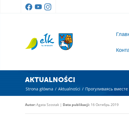
Глав
Конт
AKTUALNOŚCI
Strona główna
/
Aktualności
/
Прогуливаясь вместе 
Autor:
Agata Szostak |
Data publikacji:
16 Октябрь 2019