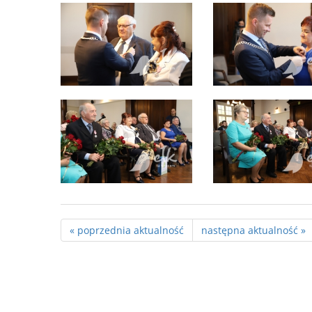
« poprzednia aktualność
następna aktualność »