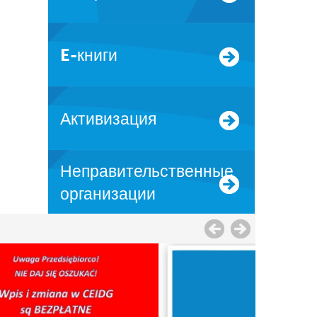
E-книги
Активизация
Неправительственные
организации