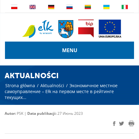
MENU
AKTUALNOŚCI
Strona główna
/
Aktualności
/
Экономичное местное
самоуправление – Ełk на первом месте в рейтинге
текущих...
Autor:
PSK |
Data publikacji:
27 Июнь 2023