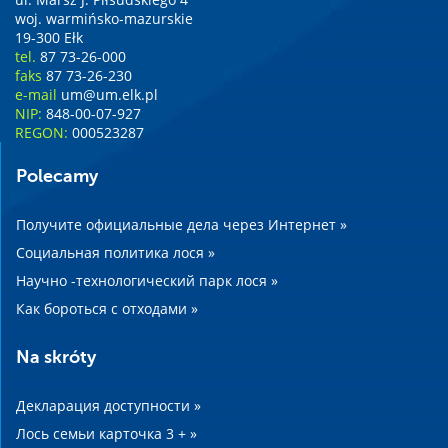
woj. warmińsko-mazurskie
19-300 Ełk
tel.
87 73-26-000
faks
87 73-26-230
e-mail
um@um.elk.pl
NIP:
848-00-07-927
REGON:
000523287
Polecamy
Получите официальные дела через Интернет »
Социальная политика лося »
Научно -технологический парк лося »
Как бороться с отходами »
Na skróty
Декларация доступности »
Лось семьи карточка 3 + »