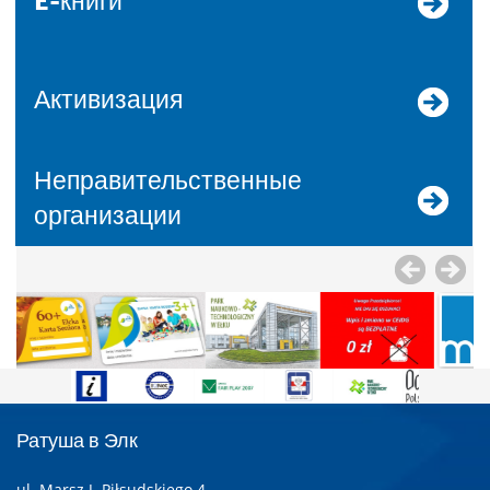
E-книги
Активизация
Неправительственные
организации
Ратуша в Элк
ul. Marsz J. Piłsudskiego 4