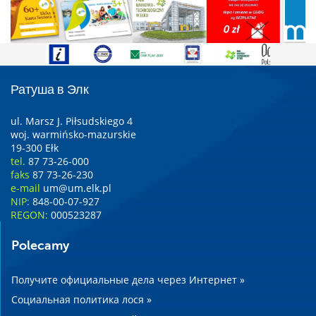
Ратуша в Элк
ul. Marsz J. Piłsudskiego 4
woj. warmińsko-mazurskie
19-300 Ełk
tel.
87 73-26-000
faks
87 73-26-230
e-mail
um@um.elk.pl
NIP:
848-00-07-927
REGON:
000523287
Polecamy
Получите официальные дела через Интернет »
Социальная политика лося »