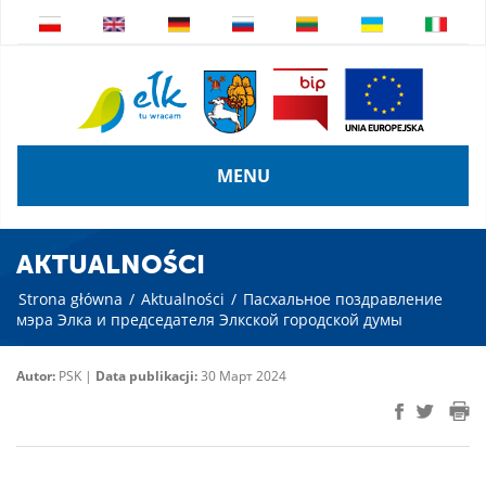
MENU
AKTUALNOŚCI
Strona główna
/
Aktualności
/
Пасхальное поздравление
мэра Элка и председателя Элкской городской думы
Autor:
PSK |
Data publikacji:
30 Март 2024