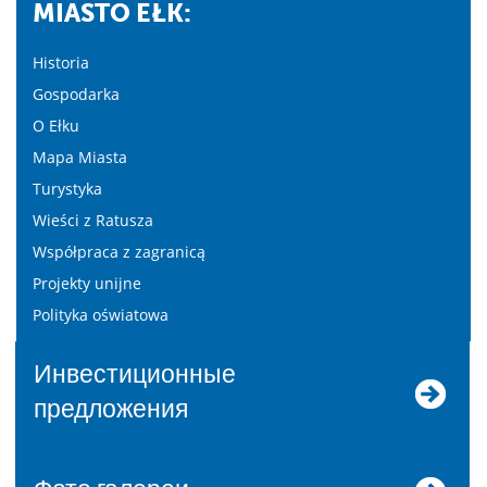
MIASTO EŁK:
Historia
Gospodarka
O Ełku
Mapa Miasta
Turystyka
Wieści z Ratusza
Współpraca z zagranicą
Projekty unijne
Polityka oświatowa
Инвестиционные
предложения