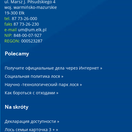
ul. Marsz J. Piłsudskiego 4
woj. warmińsko-mazurskie
19-300 Ełk
tel.
87 73-26-000
faks
87 73-26-230
e-mail
um@um.elk.pl
NIP:
848-00-07-927
REGON:
000523287
Polecamy
Получите официальные дела через Интернет »
Социальная политика лося »
Научно -технологический парк лося »
Как бороться с отходами »
Na skróty
Декларация доступности »
Лось семьи карточка 3 + »