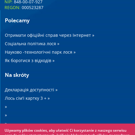
NIP:
848-00-07-927
REGON:
000523287
Polecamy
Отримати офіційні справ через Інтернет »
Соціальна політика лося »
Науково -технологічні парк лося »
Як боротися з відходів »
Na skróty
Декларація доступності »
Лось сім'ї картку 3 + »
»
»
»
Używamy plików cookies, aby ułatwić Ci korzystanie z naszego serwisu
»