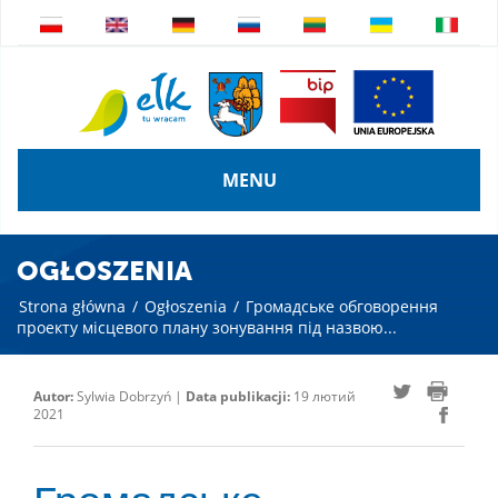
MENU
OGŁOSZENIA
Strona główna
/
Ogłoszenia
/
Громадське обговорення
проекту місцевого плану зонування під назвою...
Autor:
Sylwia Dobrzyń |
Data publikacji:
19 лютий
2021