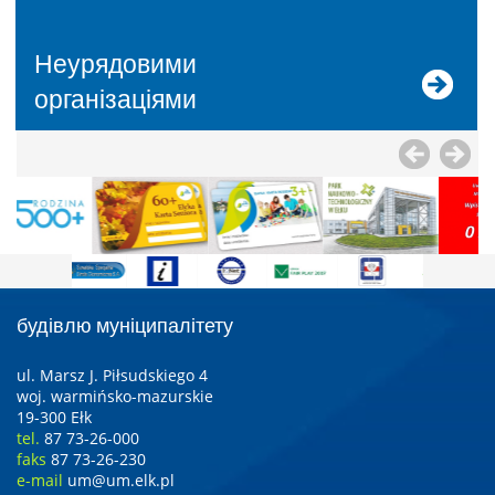
Неурядовими
організаціями
будівлю муніципалітету
ul. Marsz J. Piłsudskiego 4
woj. warmińsko-mazurskie
19-300 Ełk
tel.
87 73-26-000
faks
87 73-26-230
e-mail
um@um.elk.pl