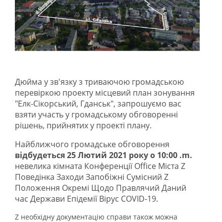
Дюйма у зв'язку з триваючою громадською
перевіркою проекту місцевий план зонування
"Елк-Сікорський, Гданськ", запрошуємо вас
взяти участь у громадському обговоренні
рішень, прийнятих у проекті плану.
Найближчого громадське обговорення
відбудеться 25 Лютий 2021 року о 10:00 .m.
невелика кімната Конференції Office Міста Z
Поведінка Заходи Запобіжні Сумісний Z
Положення Окремі Щодо Правлячий Даний
час Держави Епідемії Вірус COVID-19.
Z необхідну документацію справи також можна