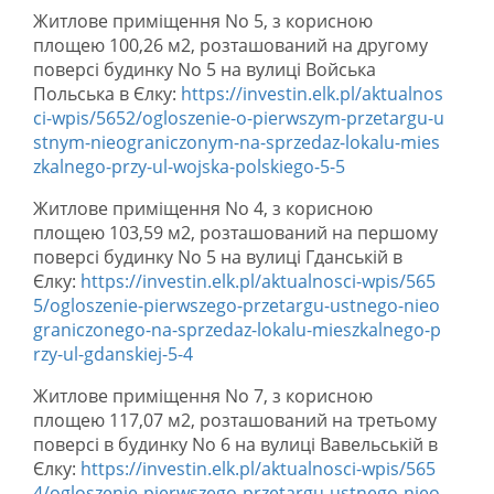
Житлове приміщення No 5, з корисною
площею 100,26 м2, розташований на другому
поверсі будинку No 5 на вулиці Войська
Польська в Єлку:
https://investin.elk.pl/aktualnos
ci-wpis/5652/ogloszenie-o-pierwszym-przetargu-u
stnym-nieograniczonym-na-sprzedaz-lokalu-mies
zkalnego-przy-ul-wojska-polskiego-5-5
Житлове приміщення No 4, з корисною
площею 103,59 м2, розташований на першому
поверсі будинку No 5 на вулиці Гданській в
Єлку:
https://investin.elk.pl/aktualnosci-wpis/565
5/ogloszenie-pierwszego-przetargu-ustnego-nieo
graniczonego-na-sprzedaz-lokalu-mieszkalnego-p
rzy-ul-gdanskiej-5-4
Житлове приміщення No 7, з корисною
площею 117,07 м2, розташований на третьому
поверсі в будинку No 6 на вулиці Вавельській в
Єлку:
https://investin.elk.pl/aktualnosci-wpis/565
4/ogloszenie-pierwszego-przetargu-ustnego-nieo