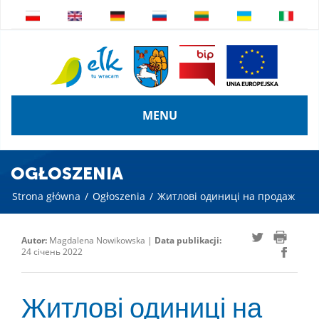
MENU
OGŁOSZENIA
Strona główna
/
Ogłoszenia
/
Житлові одиниці на продаж
Autor:
Magdalena Nowikowska |
Data publikacji:
24 січень 2022
Житлові одиниці на