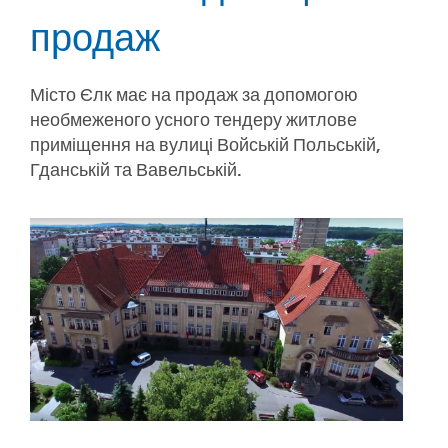
продаж
Місто Єлк має на продаж за допомогою
необмеженого усного тендеру житлове
приміщення на вулиці Войській Польській,
Гданській та Вавельській.