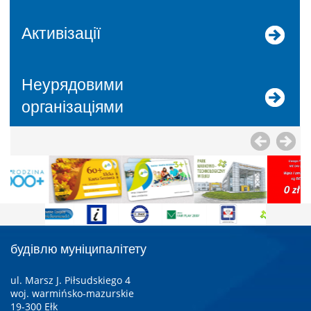
Активізації
Неурядовими
організаціями
будівлю муніципалітету
ul. Marsz J. Piłsudskiego 4
woj. warmińsko-mazurskie
19-300 Ełk