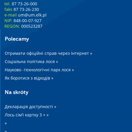
tel.
87 73-26-000
faks
87 73-26-230
e-mail
um@um.elk.pl
NIP:
848-00-07-927
REGON:
000523287
Polecamy
Отримати офіційні справ через Інтернет »
Соціальна політика лося »
Науково -технологічні парк лося »
Як боротися з відходів »
Na skróty
Декларація доступності »
Лось сім'ї картку 3 + »
»
»