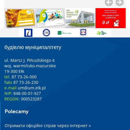
будівлю муніципалітету
ul. Marsz J. Piłsudskiego 4
woj. warmińsko-mazurskie
19-300 Ełk
tel.
87 73-26-000
faks
87 73-26-230
e-mail
um@um.elk.pl
NIP:
848-00-07-927
REGON:
000523287
Polecamy
Отримати офіційні справ через Інтернет »