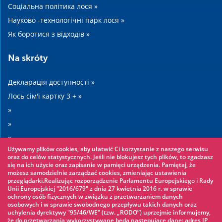
Соціальна політика лося »
Науково -технологічні парк лося »
Як боротися з відходів »
Na skróty
Декларація доступності »
Лось сім'ї картку 3 + »
»
»
»
Używamy plików cookies, aby ułatwić Ci korzystanie z naszego serwisu
»
oraz do celów statystycznych. Jeśli nie blokujesz tych plików, to zgadzasz
się na ich użycie oraz zapisanie w pamięci urządzenia. Pamiętaj, że
możesz samodzielnie zarządzać cookies, zmieniając ustawienia
Warto zobaczyć
przeglądarki.Realizując rozporządzenie Parlamentu Europejskiego i Rady
Unii Europejskiej "2016/679" z dnia 27 kwietnia 2016 r. w sprawie
ochrony osób fizycznych w związku z przetwarzaniem danych
Мотузяному парку »
osobowych i w sprawie swobodnego przepływu takich danych oraz
uchylenia dyrektywy "95/46/WE" (tzw. „RODO”) uprzejmie informujemy,
Аквапарк »
że do przetwarzania wykorzystywane będą następujące dane: adres IP