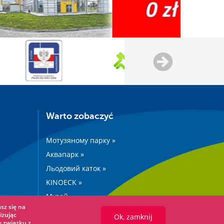
Warto zobaczyć
Мотузяному парку »
Аквапарк »
Льодовий каток »
KINOECK »
Музей »
sz się na
izując
Ok, zamknij
w związku z