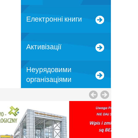
Електронні книги
Активізації
Неурядовими
організаціями