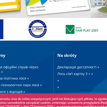
amy
Na skróty
и офіційні справ через
Декларація доступності »
 »
Лось сім'ї картку 3 + »
а політика лося »
»
-технологічні парк лося »
»
ися з відходів »
»
erwisu oraz do celów statystycznych. Jeśli nie blokujesz tych plików, to zgadza
»
ożesz samodzielnie zarządzać cookies, zmieniając ustawienia przeglądarki.Real
iej "2016/679" z dnia 27 kwietnia 2016 r. w sprawie ochrony osób fizycznych 