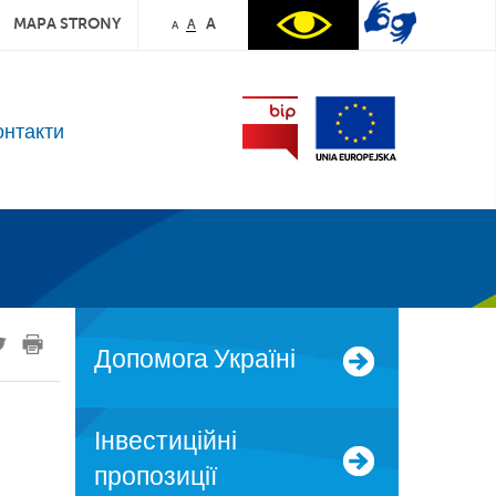
MAPA STRONY
A
A
A
онтакти
допомога Україні
Інвестиційні
пропозиції