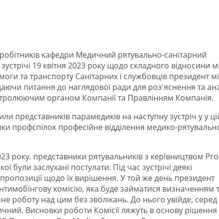
івробітників кафедри Медичний рятувально-санітарний
с зустрічі 19 квітня 2023 року щодо складного відносини м
ги та транспорту Санітарних і службовців президент мі
даючи питання до наглядової ради для роз'яснення та ан
 контролюючим органом Компанії та Правлінням Компанія.
сили представників парамедиків на наступну зустріч у у ці
вники профспілок професійне відділення медико-рятувальн
023 року. представники рятувальників з керівництвом Pro
якої були заслухані постулати. Під час зустрічі деякі
 пропозиції щодо їх вирішення. У той же день президент
Антимобінгову комісію, яка буде займатися визначенням 
не роботу над цим без зволікань. До нього увійде, серед
чний. Висновки роботи Комісії ляжуть в основу рішення