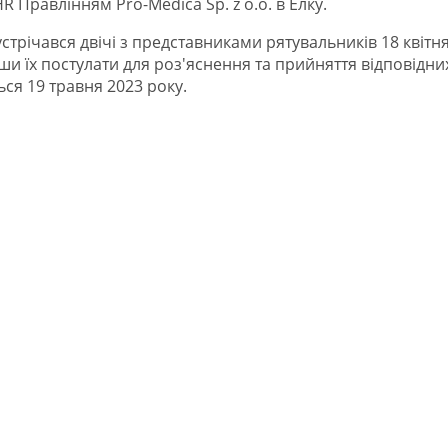
R Правлінням Pro-Medica Sp. z o.o. в Елку.
устрічався двічі з представниками рятувальників 18 квітн
ши їх постулати для роз'яснення та прийняття відповідни
ься 19 травня 2023 року.