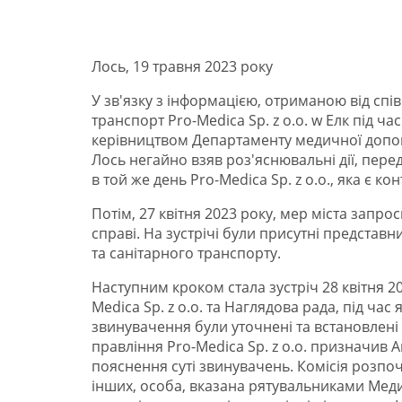
Лось, 19 травня 2023 року
У зв'язку з інформацією, отриманою від сп
транспорт Pro-Medica Sp. z o.o. w Елк під ча
керівництвом Департаменту медичної допомо
Лось негайно взяв роз'яснювальні дії, пере
в той же день Pro-Medica Sp. z o.o., яка є
Потім, 27 квітня 2023 року, мер міста запро
справі. На зустрічі були присутні предста
та санітарного транспорту.
Наступним кроком стала зустріч 28 квітня 2
Medica Sp. z o.o. та Наглядова рада, під час 
звинувачення були уточнені та встановлені
правління Pro-Medica Sp. z o.o. призначив 
пояснення суті звинувачень. Комісія розпоч
інших, особа, вказана рятувальниками Меди