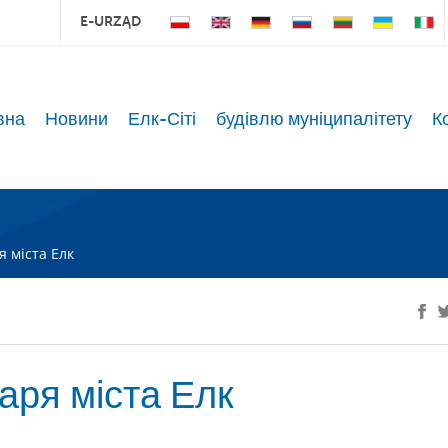
E-URZĄD
вна
Новини
Елк-Сіті
будівлю муніципалітету
К
 міста Елк
аря міста Елк