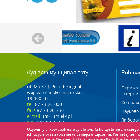
будівлю муніципалітету
Polec
ul. Marsz J. Piłsudskiego 4
Отримат
woj. warmińsko-mazurskie
Інтернет
19-300 Ełk
Соціальн
tel.
87 73-26-000
faks
87 73-26-230
Науково 
e-mail
um@um.elk.pl
Як борот
NIP:
848-00-07-927
REGON:
000523287
Używamy plików cookies, aby ułatwić Ci korzystanie z naszego s
ich użycie oraz zapisanie w pamięci urządzenia. Pamiętaj, że m
rozporządzenie Parlamentu Europejskiego i Rady Unii Europejsk