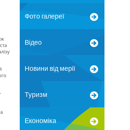
Фото галереї
іж
Відео
ста
алізу
Новини від мерії
й
ого
-
Туризм
та
Економіка