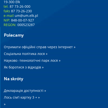
19-300 Ełk
tel.
87 73-26-000
faks
87 73-26-230
e-mail
um@um.elk.pl
NIP:
848-00-07-927
REGON:
000523287
Polecamy
Отримати офіційні справ через Інтернет »
Соціальна політика лося »
Науково -технологічні парк лося »
Як боротися з відходів »
Na skróty
Декларація доступності »
Лось сім'ї картку 3 + »
»