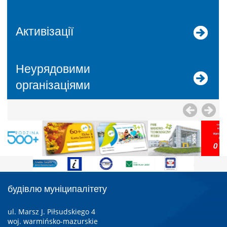
Активізації
Неурядовими
організаціями
будівлю муніципалітету
ul. Marsz J. Piłsudskiego 4
woj. warmińsko-mazurskie