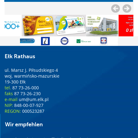
Ełk Rathaus
ul. Marsz J. Piłsudskiego 4
woj. warmińsko-mazurskie
19-300 Ełk
tel.
87 73-26-000
faks
87 73-26-230
e-mail
um@um.elk.pl
NIP:
848-00-07-927
REGON:
000523287
Wir empfehlen