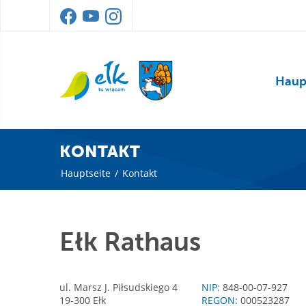
Haup
KONTAKT
Hauptseite
/
Kontakt
Ełk Rathaus
ul. Marsz J. Piłsudskiego 4
NIP:
848-00-07-927
19-300 Ełk
REGON:
000523287