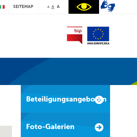
SEITEMAP
A
A
A
Beteiligungsangeboten
Foto-Galerien