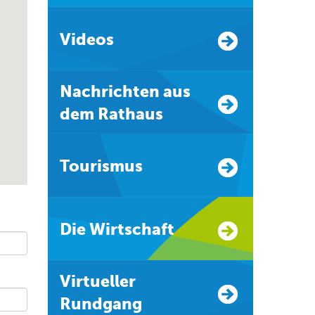
Videos
Nachrichten aus
dem Rathaus
Tourismus
Die Wirtschaft
Virtueller
Rundgang