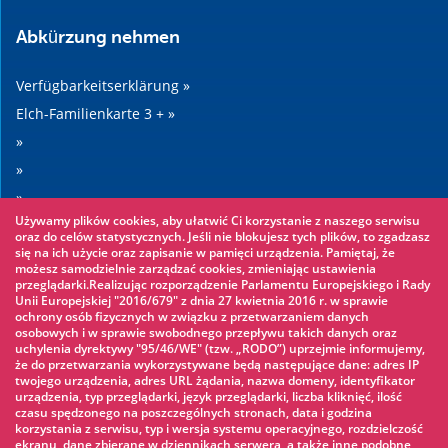
Abkürzung nehmen
Verfügbarkeitserklärung »
Elch-Familienkarte 3 + »
»
»
»
Używamy plików cookies, aby ułatwić Ci korzystanie z naszego serwisu
»
oraz do celów statystycznych. Jeśli nie blokujesz tych plików, to zgadzasz
się na ich użycie oraz zapisanie w pamięci urządzenia. Pamiętaj, że
możesz samodzielnie zarządzać cookies, zmieniając ustawienia
Sehenswertes
przeglądarki.Realizując rozporządzenie Parlamentu Europejskiego i Rady
Unii Europejskiej "2016/679" z dnia 27 kwietnia 2016 r. w sprawie
ochrony osób fizycznych w związku z przetwarzaniem danych
Seilpark »
osobowych i w sprawie swobodnego przepływu takich danych oraz
uchylenia dyrektywy "95/46/WE" (tzw. „RODO”) uprzejmie informujemy,
Wasserpark »
że do przetwarzania wykorzystywane będą następujące dane: adres IP
Eisbahn »
twojego urządzenia, adres URL żądania, nazwa domeny, identyfikator
urządzenia, typ przeglądarki, język przeglądarki, liczba kliknięć, ilość
KINOECK »
czasu spędzonego na poszczególnych stronach, data i godzina
korzystania z serwisu, typ i wersja systemu operacyjnego, rozdzielczość
Museum »
ekranu, dane zbierane w dziennikach serwera, a także inne podobne