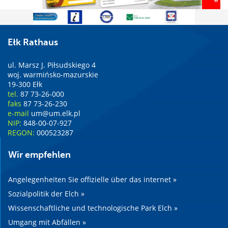
Ełk Rathaus
ul. Marsz J. Piłsudskiego 4
woj. warmińsko-mazurskie
19-300 Ełk
tel.
87 73-26-000
faks
87 73-26-230
e-mail
um@um.elk.pl
NIP:
848-00-07-927
REGON:
000523287
Wir empfehlen
Angelegenheiten Sie offizielle über das internet »
Sozialpolitik der Elch »
Wissenschaftliche und technologische Park Elch »
Umgang mit Abfällen »