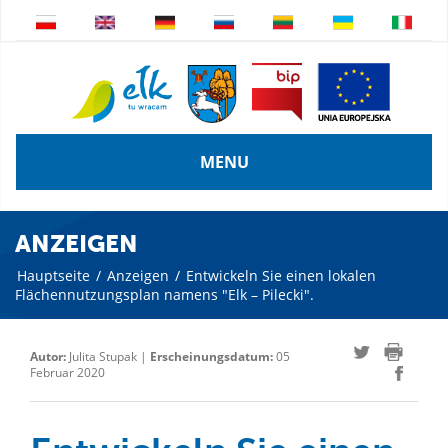
MENU
ANZEIGEN
Hauptseite
/
Anzeigen
/
Entwickeln Sie einen lokalen
Flächennutzungsplan namens "Elk – Pilecki".
Autor:
Julita Stupak |
Erscheinungsdatum:
05
Februar 2020