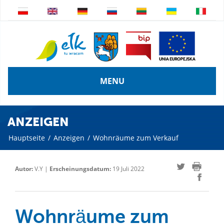
MENU
ANZEIGEN
Hauptseite
/
Anzeigen
/
Wohnräume zum Verkauf
Autor:
V.Y |
Erscheinungsdatum:
19 Juli 2022
Wohnräume zum