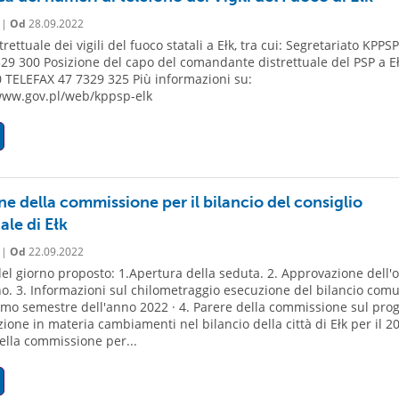
 |
Od
28.09.2022
rettuale dei vigili del fuoco statali a Ełk, tra cui: Segretariato KPPSP
329 300 Posizione del capo del comandante distrettuale del PSP a Eł
 TELEFAX 47 7329 325 Più informazioni su:
www.gov.pl/web/kppsp-elk
e della commissione per il bilancio del consiglio
le di Ełk
 |
Od
22.09.2022
el giorno proposto: 1.Apertura della seduta. 2. Approvazione dell'
no. 3. Informazioni sul chilometraggio esecuzione del bilancio com
rimo semestre dell'anno 2022 · 4. Parere della commissione sul prog
zione in materia cambiamenti nel bilancio della città di Ełk per il 20
ella commissione per...