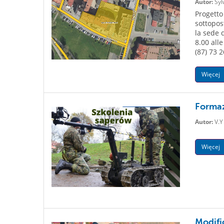
Autor:
Syl
Progetto
sottopos
la sede d
8.00 alle
(87) 73 2
Więcej
Formaz
Autor:
V.Y
Więcej
Modific