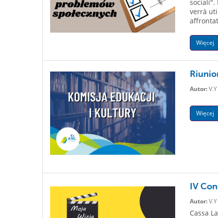
sociali"
verrà ut
affrontat
Więcej
Riunion
Autor:
V.Y
Więcej
IV Con
Autor:
V.Y
Cassa La 