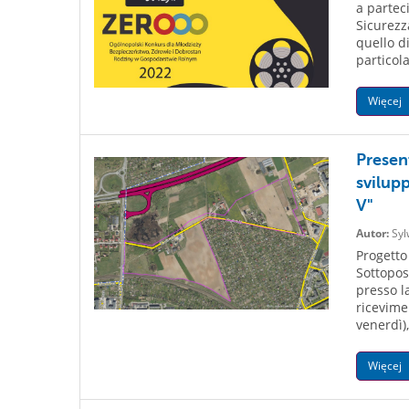
a partec
Sicurezz
quello d
particola
Więcej
Presen
svilup
V"
Autor:
Syl
Progetto
Sottopos
presso la
ricevimen
venerdì)
Więcej