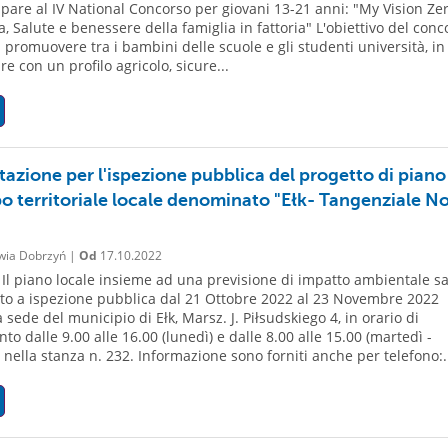
ipare al IV National Concorso per giovani 13-21 anni: "My Vision Zer
a, Salute e benessere della famiglia in fattoria" L'obiettivo del conc
i promuovere tra i bambini delle scuole e gli studenti università, in
re con un profilo agricolo, sicure...
tazione per l'ispezione pubblica del progetto di piano
po territoriale locale denominato "Ełk- Tangenziale N
wia Dobrzyń |
Od
17.10.2022
 Il piano locale insieme ad una previsione di impatto ambientale s
to a ispezione pubblica dal 21 Ottobre 2022 al 23 Novembre 2022
 sede del municipio di Ełk, Marsz. J. Piłsudskiego 4, in orario di
to dalle 9.00 alle 16.00 (lunedì) e dalle 8.00 alle 15.00 (martedì -
, nella stanza n. 232. Informazione sono forniti anche per telefono:.