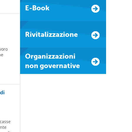
E-Book
Rivitalizzazione
avoro
he
Organizzazioni
non governative
di
rcasse
ente