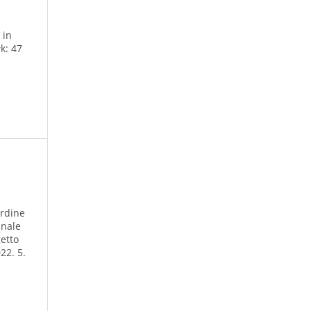
 in
k: 47
ordine
unale
etto
22. 5.