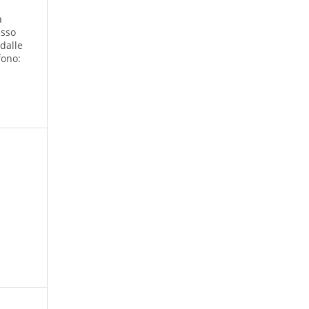
à
esso
 dalle
fono: