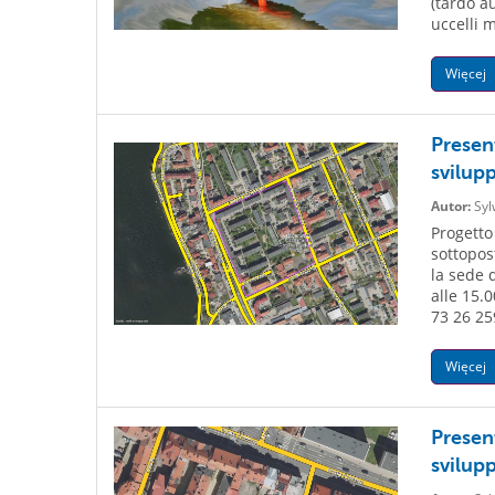
(tardo a
uccelli 
Więcej
Presen
svilup
Autor:
Syl
Progetto
sottopos
la sede d
alle 15.0
73 26 25
Więcej
Presen
svilup