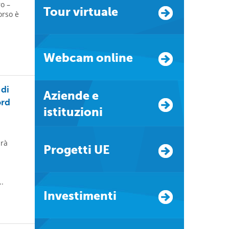
o –
Tour virtuale
orso è
Webcam online
 di
Aziende e
ord
istituzioni
arà
Progetti UE
..
Investimenti