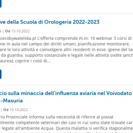
tive della Scuola di Orologeria 2022-2023
N |
Od
13.10.2022
 siecobywatelska.pl L'offerta comprende m.in: 10 webinar 3 corsi di
ne in aula nel campo dei diritti umani, pianificazione monitorare,
e le loro attività e coinvolgere altri residenti in esse, igiene del l
 da guardia. supporto sostanziale e legale nelle attività svolte (anc
aurea); coprire i costi di...
o sulla minaccia dell'influenza aviaria nel Voivodato 
-Masuria
 |
Od
10.10.2022
io Provinciale informa sulla necessità di riferire al poviat
ialmente competente veterinari dei casi in cui sono state trovate ca
li legate all'ambiente Acqua. Questa malattia si verifica stagionalm