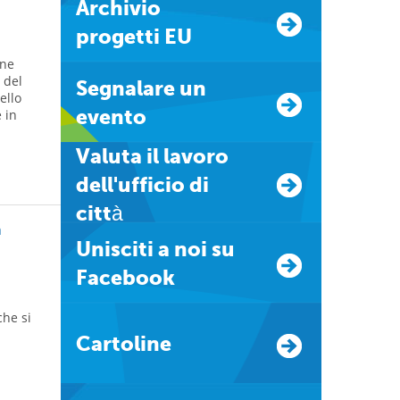
Archivio
progetti EU
ine
 del
Segnalare un
ello
evento
 in
Valuta il lavoro
dell'ufficio di
città
a
Unisciti a noi su
Facebook
che si
Cartoline