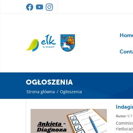
Home
Cont
OGŁOSZENIA
Strona główna
/
Ogłoszenia
Indagi
Autor:
V.Y
Commissi
rieducaz