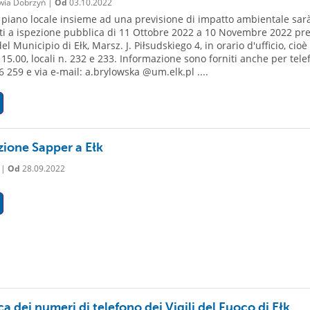
wia Dobrzyń |
Od
03.10.2022
 piano locale insieme ad una previsione di impatto ambientale sar
ti a ispezione pubblica di 11 Ottobre 2022 a 10 Novembre 2022 pr
el Municipio di Ełk, Marsz. J. Piłsudskiego 4, in orario d'ufficio, cioè
 15.00, locali n. 232 e 233. Informazione sono forniti anche per tele
6 259 e via e-mail: a.brylowska @um.elk.pl ....
ione Sapper a Ełk
 |
Od
28.09.2022
a dei numeri di telefono dei Vigili del Fuoco di Ełk