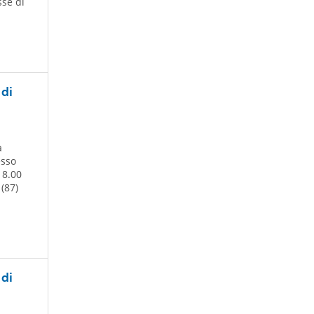
sse di
 di
à
esso
 8.00
 (87)
 di