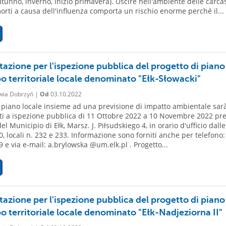
utunno, inverno, inizio primavera). Uscire nell'ambiente delle carca
morti a causa dell'influenza comporta un rischio enorme perché il...
tazione per l'ispezione pubblica del progetto di piano
po territoriale locale denominato "Ełk-Słowacki"
wia Dobrzyń |
Od
03.10.2022
 piano locale insieme ad una previsione di impatto ambientale sar
ti a ispezione pubblica di 11 Ottobre 2022 a 10 Novembre 2022 pr
el Municipio di Ełk, Marsz. J. Piłsudskiego 4, in orario d'ufficio dalle
0, locali n. 232 e 233. Informazione sono forniti anche per telefono:
9 e via e-mail: a.brylowska @um.elk.pl . Progetto...
tazione per l'ispezione pubblica del progetto di piano
po territoriale locale denominato "Ełk-Nadjeziorna II"