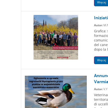
Więcej
Inizia
Autor:
M.
Grafica:
formazio
comunicar
del cane
dopo la l
Więcej
Annunci
Varmia
Autor:
V.Y
Veterinar
territor
di uccel