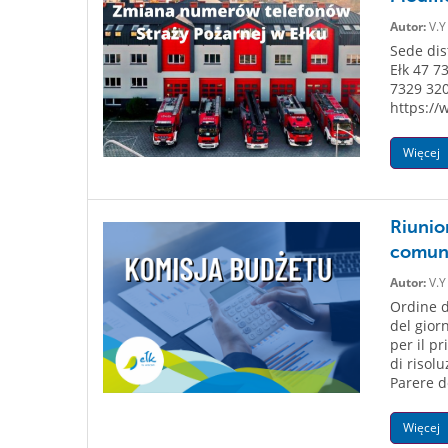
Autor:
V.Y
Sede dist
Ełk 47 7
7329 320
https://
Więcej
Riunion
comuna
Autor:
V.Y
Ordine d
del gior
per il p
di risolu
Parere d
Więcej