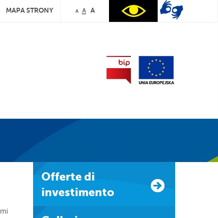
MAPA STRONY
A
A
A
Offerte di
investimento
emi