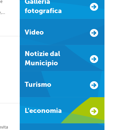
Galleria
he
fotografica
...
Video
Notizie dal
Municipio
Turismo
L'economia
nvita