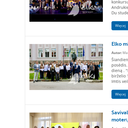
konkursų
Andrukie
Du stude
Więcej
Elko mi
Autor:
Mat
Šiandien
posėdis.
dieną . 
birželio 
Imtis ve
Więcej
Saviva
moter