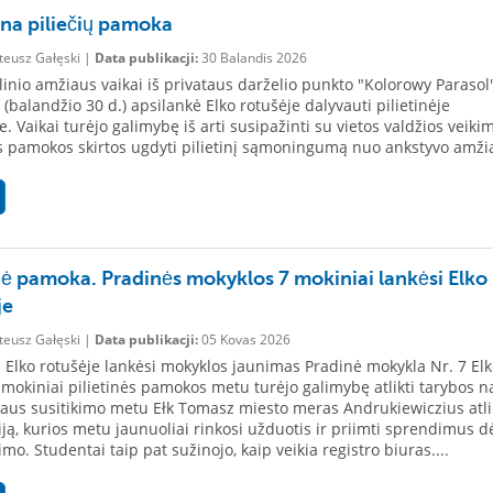
ena piliečių pamoka
eusz Gałęski |
Data publikacji:
30 Balandis 2026
linio amžiaus vaikai iš privataus darželio punkto "Kolorowy Parasol
 (balandžio 30 d.) apsilankė Elko rotušėje dalyvauti pilietinėje
. Vaikai turėjo galimybę iš arti susipažinti su vietos valdžios veiki
ės pamokos skirtos ugdyti pilietinį sąmoningumą nuo ankstyvo amži
inė pamoka. Pradinės mokyklos 7 mokiniai lankėsi Elko
je
eusz Gałęski |
Data publikacji:
05 Kovas 2026
 Elko rotušėje lankėsi mokyklos jaunimas Pradinė mokykla Nr. 7 Elke
 mokiniai pilietinės pamokos metu turėjo galimybę atlikti tarybos na
laus susitikimo metu Ełk Tomasz miesto meras Andrukiewiczius atli
iją, kurios metu jaunuoliai rinkosi užduotis ir priimti sprendimus dė
mo. Studentai taip pat sužinojo, kaip veikia registro biuras....