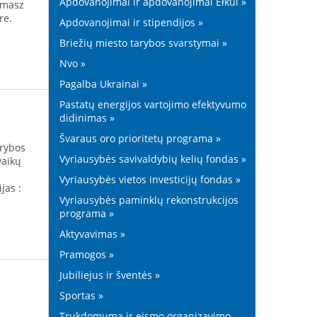
Apdovanojimai ir apdovanojimai Ełkui »
omasz
re.
Apdovanojimai ir stipendijos »
Briežių miesto tarybos svarstymai »
Nvo »
Pagalba Ukrainai »
Pastatų energijos vartojimo efektyvumo
didinimas »
Švaraus oro prioritetų programa »
arybos
Vyriausybės savivaldybių kelių fondas »
vaikų
Vyriausybės vietos investicijų fondas »
jas :
Vyriausybės paminklų rekonstrukcijos
programa »
Aktyvavimas »
Pramogos »
Jubiliejus ir šventės »
Sportas »
Trukdomumą ir eismo organizavimo