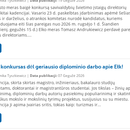
ika Tyszkiewicz |
Data publikacji:
19 Gegužė 2026
sto meras baigė konkursą savivaldybių švietimo įstaigų direktorių
 kitai kadencijai. Vasario 23 d. paskelbtas įdarbinimas apėmė šešia
 ir darželius, o atrankos komitetas nurodė kandidatus, kuriems
uojama eiti šias pareigas nuo 2026 m. rugsėjo 1 d. Šiandien
ienį, gegužės 15 d.) Elko meras Tomasz Andrukiewicz perdavė pare
 direktoriams....
 konkursas dėl geriausio diplominio darbo apie Ełk!
ika Tyszkiewicz |
Data publikacji:
07 Gegužė 2026
cija, skirta skirtas magistro, inžinieriaus, bakalauro studijų
tams, doktorantai ir magistrantūros studentai. Jos tikslas – žinių ap
inimą, diplominių darbų autorių pasiekimų populiarinimą ir skatint
škus mokslo ir mokslinių tyrimų projektus, susijusius su su miestu.
ija Ji apima įvairias sritis, tokias kaip: turizmas ir...