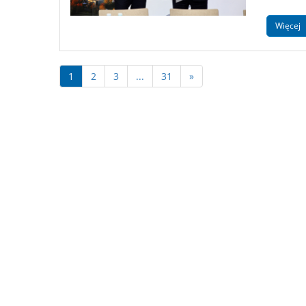
Więcej
1
2
3
...
31
»