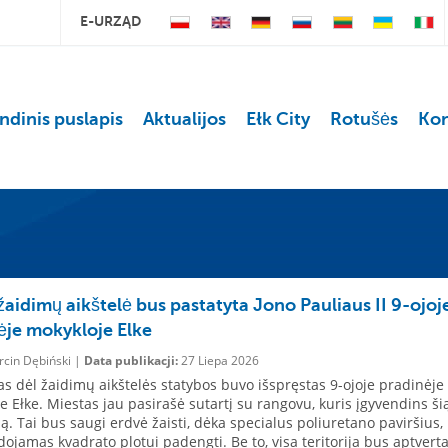
E-URZĄD
ndinis puslapis
Aktualijos
Ełk City
Rotušės
Kon
žaidimų aikštelė bus pastatyta Jono Pauliaus II 9-ojoj
ėje mokykloje Elke
cin Dębiński |
Data publikacji:
27 Liepa 2026
s dėl žaidimų aikštelės statybos buvo išspręstas 9-ojoje pradinėje
e Ełke. Miestas jau pasirašė sutartį su rangovu, kuris įgyvendins ši
ją. Tai bus saugi erdvė žaisti, dėka specialus poliuretano paviršius, 
ojamas kvadrato plotui padengti. Be to, visa teritorija bus aptverta