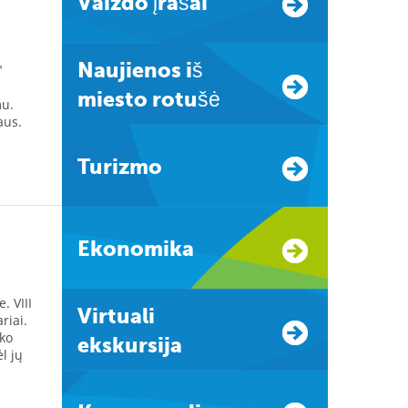
Vaizdo įrašai
Naujienos iš
"
miesto rotušė
mu.
aus.
Turizmo
Ekonomika
. VIII
Virtuali
riai.
ko
ekskursija
l jų