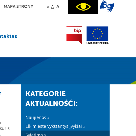
MAPA STRONY
A
A
A
taktas
e
KATEGORIE
AKTUALNOŚĆI:
Naujienos »
ą
Ełk mieste vykstantys įvykiai »
kuris
,
Švietimo »