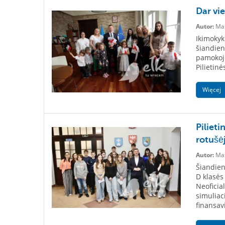
Dar vi
Autor:
Mat
Ikimokyk
šiandien
pamokoje
Pilietin
Więcej
Piliet
rotušė
Autor:
Mat
Šiandien
D klasės
Neoficia
simuliac
finansavi