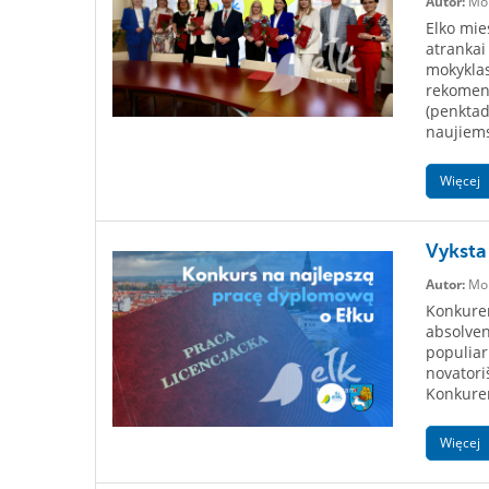
Autor:
Mon
Elko mie
atrankai
mokyklas
rekomend
(penktad
naujiems
Więcej
Vyksta
Autor:
Mon
Konkuren
absolven
populiar
novatori
Konkurenc
Więcej