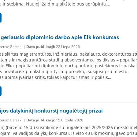
a ir stebima. Naujoji žaidimų aikštelė bus aprūpinta,...
 geriausio diplominio darbo apie Ełk konkursas
eusz Gałęski |
Data publikacji:
22 Liepa 2026
s skirtas magistrantūros, inžinieriaus, bakalauro, doktorantūros st
tams ir magistrantūros studijų absolventams. Jos tikslas – populiar
pie Elką, populiarinti diplominių darbų autorių pasiekimus ir paskat
is novatoriškų mokslinių ir tyrimų projektų, susijusių su miestu.
 apima įvairias sritis, tokias kaip: turizmas ir poilsis,...
ijos dalykinių konkursų nugalėtojų prizai
eusz Gałęski |
Data publikacji:
15 Birželis 2026
nį (birželio 15 d.) susitikome su nugalėtojais 2025/2026 mokslo me
ojami vaivadijos dalykų konkursai. Iš viso 40 Ełk mokinių gavo priz