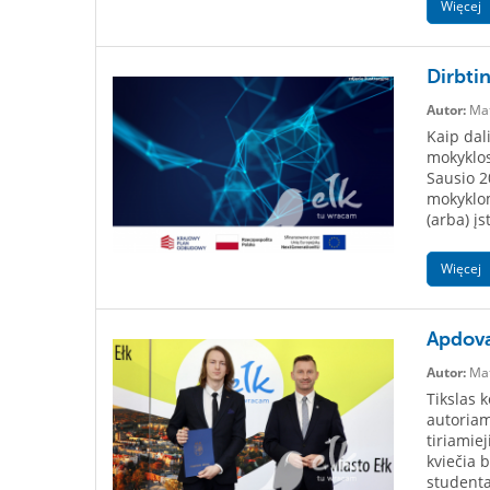
Więcej
Dirbti
Autor:
Mat
Kaip dal
mokyklos
Sausio 2
mokyklom
(arba) į
Więcej
Apdova
Autor:
Mat
Tikslas k
autoriams
tiriamie
kviečia 
studenta