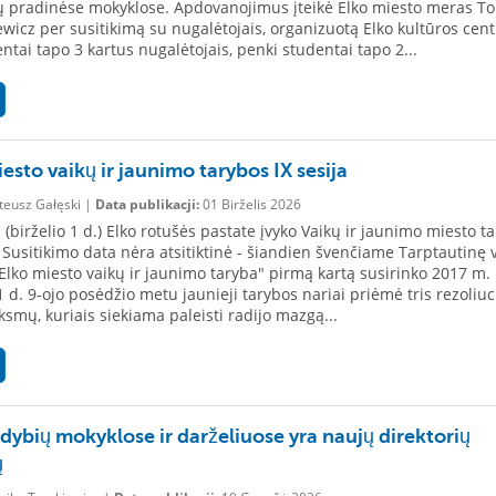
 pradinėse mokyklose. Apdovanojimus įteikė Elko miesto meras T
wicz per susitikimą su nugalėtojais, organizuotą Elko kultūros cent
ntai tapo 3 kartus nugalėtojais, penki studentai tapo 2...
esto vaikų ir jaunimo tarybos IX sesija
eusz Gałęski |
Data publikacji:
01 Birželis 2026
 (birželio 1 d.) Elko rotušės pastate įvyko Vaikų ir jaunimo miesto t
 Susitikimo data nėra atsitiktinė - šiandien švenčiame Tarptautinę 
"Elko miesto vaikų ir jaunimo taryba" pirmą kartą susirinko 2017 m.
1 d. 9-ojo posėdžio metu jaunieji tarybos nariai priėmė tris rezoliuci
iksmų, kuriais siekiama paleisti radijo mazgą...
ldybių mokyklose ir darželiuose yra naujų direktorių
ų