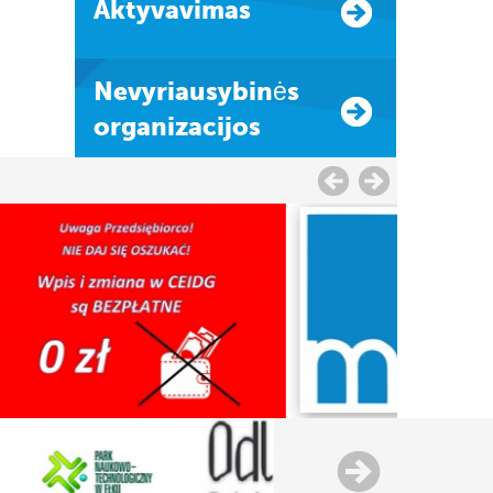
Aktyvavimas
Nevyriausybinės
organizacijos