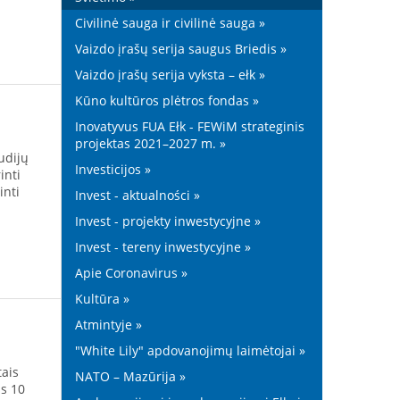
Civilinė sauga ir civilinė sauga »
Vaizdo įrašų serija saugus Briedis »
Vaizdo įrašų serija vyksta – ełk »
Kūno kultūros plėtros fondas »
Inovatyvus FUA Ełk - FEWiM strateginis
projektas 2021–2027 m. »
udijų
Investicijos »
inti
inti
Invest - aktualności »
Invest - projekty inwestycyjne »
Invest - tereny inwestycyjne »
Apie Coronavirus »
Kultūra »
Atmintyje »
"White Lily" apdovanojimų laimėtojai »
tais
NATO – Mazūrija »
us 10