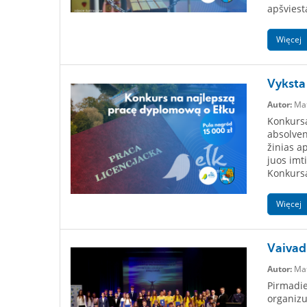
apšviest
Więcej
Vyksta
Autor:
Mat
Konkursa
absolven
žinias a
juos imt
Konkursas
Więcej
Vaivad
Autor:
Mat
Pirmadie
organizu