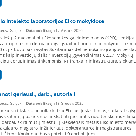
nio intelekto laboratorijos Elko mokyklose
eusz Gałęski |
Data publikacji:
17 Vasaris 2026
is lėšų iš nacionalinių Ekonomikos gaivinimo planas (KPO), Lenkijos
 aprūpintos modernia įranga, įskaitant nuotolinio mokymo rinkinia
0 d. jis buvo pasirašytas Susitarimas dėl nemokamo įrangos perda
s kaip investicijų dalis "Investicijų įgyvendinimas C2.2.1 Mokyklų i
staigų aprūpinimas tinkamomis IRT įranga ir infrastruktūra, siekiant.
noti geriausių darbų autoriai!
eusz Gałęski |
Data publikacji:
18 Gruodis 2025
onkurso tikslas – populiarinti su Ełk susijusias temas, sudaryti sąly
 skatinti jų pasiekimus ir skatinti juos imtis novatoriškų moksliniai
ji darbai, skirti mūsų miestui. Į Kiekvienais metais Elko miesto mera
bakalauro, magistro, inžinieriaus, doktorantūros ir magistrantūros
i. Šiame Konkursui buvo pateikti 9 darbai. Juos...