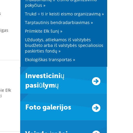
pokyčius »
s
Trukd ÷ ti ir keisti eismo organizavimą »
Tarptautinis bendradarbiavimas »
igas
Priimkite Ełk šunį »
Užduotys, atliekamos iš valstybės
biudžeto arba iš valstybės specialiosios
paskirties fondų »
Ekologiškas transportas »
Investicinių
pasiūlymų
ie Ełk
i
Foto galerijos