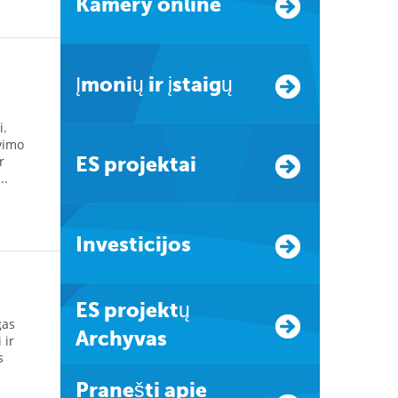
Kamery online
Įmonių ir įstaigų
i.
vimo
r
ES projektai
..
Investicijos
ES projektų
gas
Archyvas
 ir
s
Pranešti apie