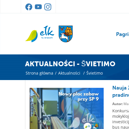
Pagri
AKTUALNOŚCI - ŠVIETIMO
Strona główna
/
Aktualności
/
Švietimo
Nauja 
pradin
Autor:
Mar
Konkursa
mokykloj
investici
bus naud