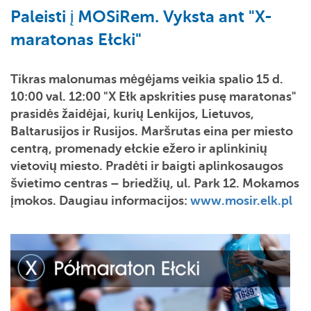
Paleisti į MOSiRem. Vyksta ant "X-
maratonas Ełcki"
Tikras malonumas mėgėjams veikia spalio 15 d.
10:00 val. 12:00 "X Ełk apskrities pusę maratonas"
prasidės
žaidėjai, kurių
Lenkijos, Lietuvos,
Baltarusijos ir Rusijos. Maršrutas eina per miesto
centrą, promenady ełckie ežero ir aplinkinių
vietovių miesto. Pradėti ir baigti aplinkosaugos
švietimo centras – briedžių, ul. Park 12. Mokamos
įmokos. Daugiau informacijos:
www.mosir.elk.pl