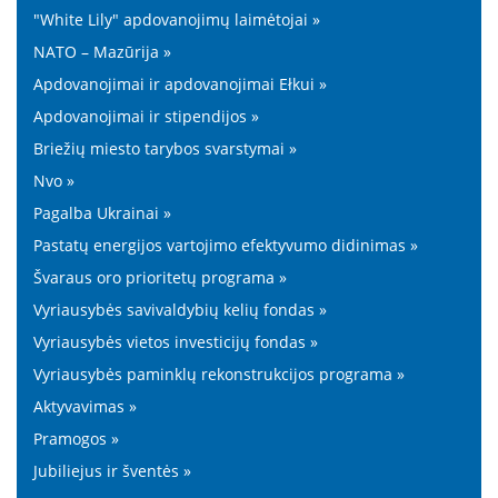
"White Lily" apdovanojimų laimėtojai »
NATO – Mazūrija »
Apdovanojimai ir apdovanojimai Ełkui »
Apdovanojimai ir stipendijos »
Briežių miesto tarybos svarstymai »
Nvo »
Pagalba Ukrainai »
Pastatų energijos vartojimo efektyvumo didinimas »
Švaraus oro prioritetų programa »
Vyriausybės savivaldybių kelių fondas »
Vyriausybės vietos investicijų fondas »
Vyriausybės paminklų rekonstrukcijos programa »
Aktyvavimas »
Pramogos »
Jubiliejus ir šventės »