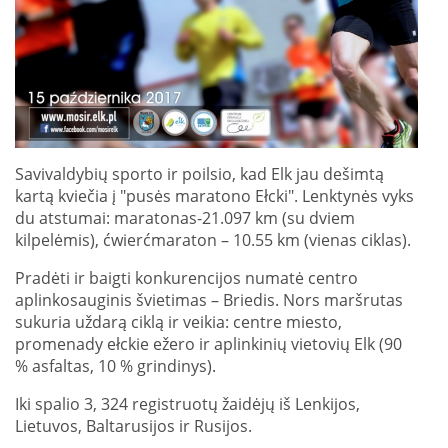
Savivaldybių sporto ir poilsio, kad Elk jau dešimtą
kartą kviečia į "pusės maratono Ełcki". Lenktynės vyks
du atstumai: maratonas-21.097 km (su dviem
kilpelėmis), ćwierćmaraton – 10.55 km (vienas ciklas).
Pradėti ir baigti konkurencijos numatė centro
aplinkosauginis švietimas – Briedis. Nors maršrutas
sukuria uždarą ciklą ir veikia: centre miesto,
promenady ełckie ežero ir aplinkinių vietovių Elk (90
% asfaltas, 10 % grindinys).
Iki spalio 3, 324 registruotų žaidėjų iš Lenkijos,
Lietuvos, Baltarusijos ir Rusijos.