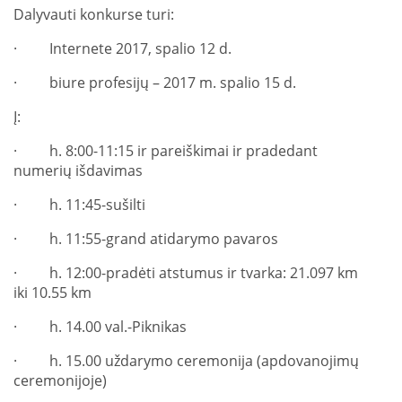
Dalyvauti konkurse turi:
· Internete 2017, spalio 12 d.
· biure profesijų – 2017 m. spalio 15 d.
Į:
· h. 8:00-11:15 ir pareiškimai ir pradedant
numerių išdavimas
· h. 11:45-sušilti
· h. 11:55-grand atidarymo pavaros
· h. 12:00-pradėti atstumus ir tvarka: 21.097 km
iki 10.55 km
· h. 14.00 val.-Piknikas
· h. 15.00 uždarymo ceremonija (apdovanojimų
ceremonijoje)