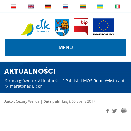
MENU
AKTUALNOŚCI
Strona główna
/
Aktualności
/
Paleisti į MOSiRem. Vyksta ant
"X-maratonas Ełcki"
Autor:
Cezary Wenda |
Data publikacji:
05 Spalis 2017