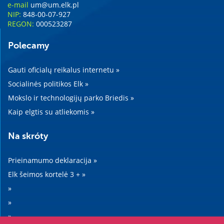
e-mail
um@um.elk.pl
NIP:
848-00-07-927
REGON:
000523287
Polecamy
Gauti oficialų reikalus internetu »
Socialinės politikos Elk »
Mokslo ir technologijų parko Briedis »
Kaip elgtis su atliekomis »
Na skróty
Prieinamumo deklaracija »
Elk šeimos kortelė 3 + »
»
»
»