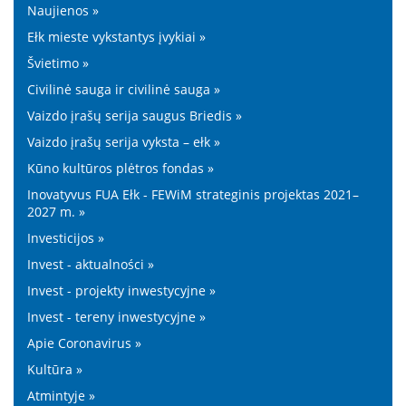
Naujienos »
Ełk mieste vykstantys įvykiai »
Švietimo »
Civilinė sauga ir civilinė sauga »
Vaizdo įrašų serija saugus Briedis »
Vaizdo įrašų serija vyksta – ełk »
Kūno kultūros plėtros fondas »
Inovatyvus FUA Ełk - FEWiM strateginis projektas 2021–
2027 m. »
Investicijos »
Invest - aktualności »
Invest - projekty inwestycyjne »
Invest - tereny inwestycyjne »
Apie Coronavirus »
Kultūra »
Atmintyje »