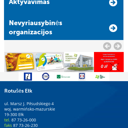
Aktyvavimas
Nevyriausybinės
organizacijos
Rotušės Ełk
ul. Marsz J. Piłsudskiego 4
woj. warmińsko-mazurskie
19-300 Ełk
tel.
87 73-26-000
faks
87 73-26-230