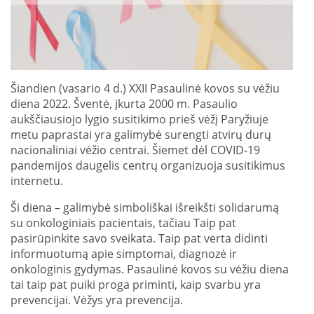
Šiandien (vasario 4 d.) XXII Pasaulinė kovos su vėžiu
diena 2022. Šventė, įkurta 2000 m. Pasaulio
aukščiausiojo lygio susitikimo prieš vėžį Paryžiuje
metu paprastai yra galimybė surengti atvirų durų
nacionaliniai vėžio centrai. Šiemet dėl COVID-19
pandemijos daugelis centrų organizuoja susitikimus
internetu.
Ši diena – galimybė
simboliškai išreikšti solidarumą
su onkologiniais pacientais, tačiau Taip pat
pasirūpinkite savo sveikata. Taip pat verta didinti
informuotumą apie simptomai, diagnozė ir
onkologinis gydymas. Pasaulinė kovos su vėžiu diena
tai taip pat puiki proga priminti, kaip svarbu yra
prevencijai. Vėžys yra prevencija.