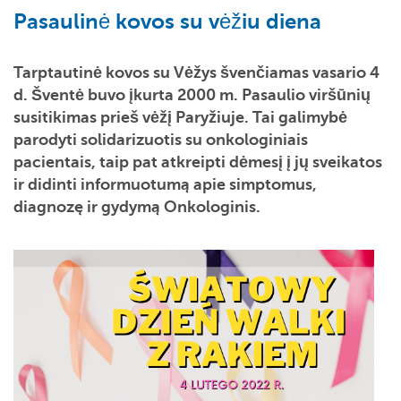
Pasaulinė kovos su vėžiu diena
Tarptautinė kovos su Vėžys švenčiamas vasario 4
d. Šventė buvo įkurta 2000 m. Pasaulio viršūnių
susitikimas prieš vėžį Paryžiuje. Tai galimybė
parodyti solidarizuotis su onkologiniais
pacientais, taip pat atkreipti dėmesį į jų sveikatos
ir didinti informuotumą apie simptomus,
diagnozę ir gydymą Onkologinis.