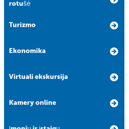
rotušė
Turizmo
Ekonomika
Virtuali ekskursija
Kamery online
Įmonių ir įstaigų