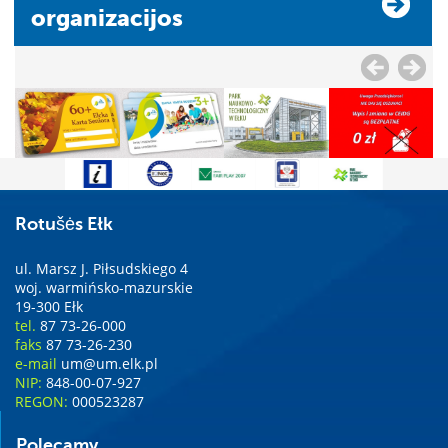
organizacijos
Rotušės Ełk
ul. Marsz J. Piłsudskiego 4
woj. warmińsko-mazurskie
19-300 Ełk
tel.
87 73-26-000
faks
87 73-26-230
e-mail
um@um.elk.pl
NIP:
848-00-07-927
REGON:
000523287
Polecamy