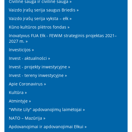
Civilinė sauga ir civilinė sauga »
Vaizdo įrašų serija saugus Briedis »
Vaizdo įrašų serija vyksta – ełk »
Kūno kultūros plėtros fondas »
Inovatyvus FUA Ełk - FEWiM strateginis projektas 2021–
2027 m. »
Investicijos »
Invest - aktualności »
Invest - projekty inwestycyjne »
Invest - tereny inwestycyjne »
Apie Coronavirus »
Kultūra »
Atmintyje »
"White Lily" apdovanojimų laimėtojai »
NATO – Mazūrija »
Apdovanojimai ir apdovanojimai Ełkui »