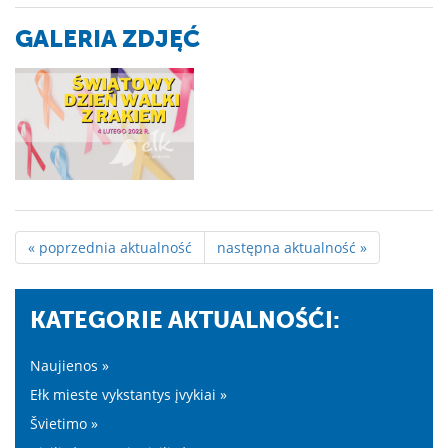
GALERIA ZDJĘĆ
« poprzednia aktualność
następna aktualność »
KATEGORIE AKTUALNOŚĆI:
Naujienos »
Ełk mieste vykstantys įvykiai »
Švietimo »