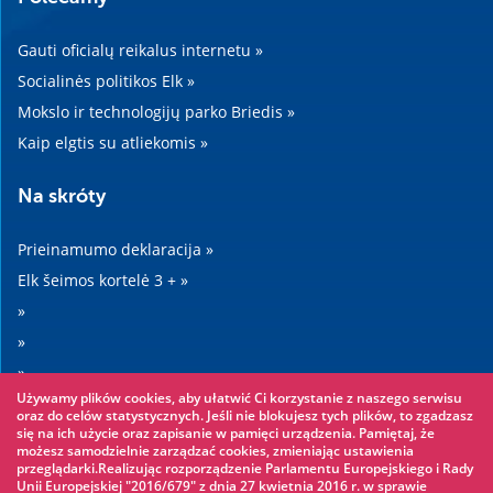
Gauti oficialų reikalus internetu »
Socialinės politikos Elk »
Mokslo ir technologijų parko Briedis »
Kaip elgtis su atliekomis »
Na skróty
Prieinamumo deklaracija »
Elk šeimos kortelė 3 + »
»
»
»
Używamy plików cookies, aby ułatwić Ci korzystanie z naszego serwisu
»
oraz do celów statystycznych. Jeśli nie blokujesz tych plików, to zgadzasz
się na ich użycie oraz zapisanie w pamięci urządzenia. Pamiętaj, że
możesz samodzielnie zarządzać cookies, zmieniając ustawienia
Warto zobaczyć
przeglądarki.Realizując rozporządzenie Parlamentu Europejskiego i Rady
Unii Europejskiej "2016/679" z dnia 27 kwietnia 2016 r. w sprawie