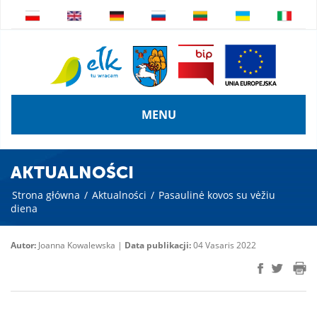
MENU
AKTUALNOŚCI
Strona główna
/
Aktualności
/
Pasaulinė kovos su vėžiu
diena
Autor:
Joanna Kowalewska |
Data publikacji:
04 Vasaris 2022