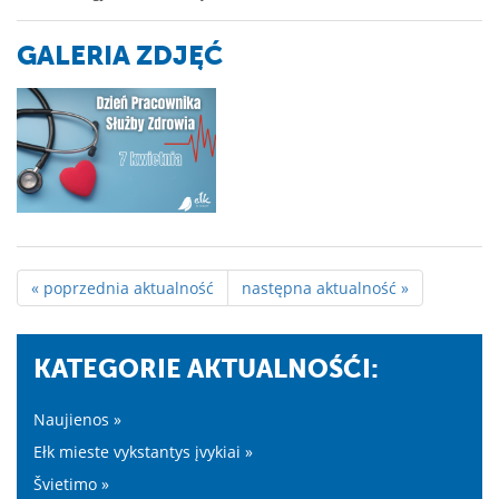
GALERIA ZDJĘĆ
« poprzednia aktualność
następna aktualność »
KATEGORIE AKTUALNOŚĆI:
Naujienos »
Ełk mieste vykstantys įvykiai »
Švietimo »