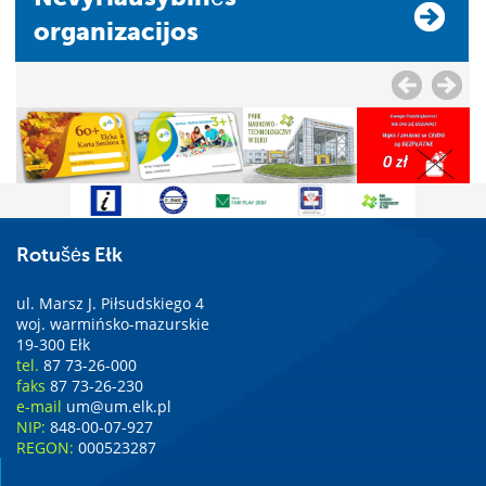
organizacijos
Rotušės Ełk
ul. Marsz J. Piłsudskiego 4
woj. warmińsko-mazurskie
19-300 Ełk
tel.
87 73-26-000
faks
87 73-26-230
e-mail
um@um.elk.pl
NIP:
848-00-07-927
REGON:
000523287