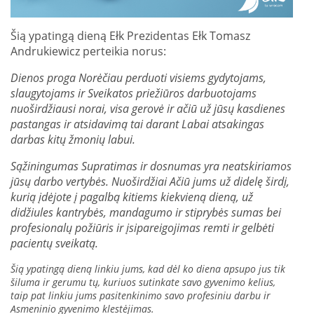
Šią ypatingą dieną Ełk Prezidentas Ełk Tomasz
Andrukiewicz perteikia norus:
Dienos proga Norėčiau perduoti visiems gydytojams,
slaugytojams ir Sveikatos priežiūros darbuotojams
nuoširdžiausi norai, visa gerovė ir ačiū už jūsų kasdienes
pastangas ir atsidavimą tai darant Labai atsakingas
darbas kitų žmonių labui.
Sąžiningumas Supratimas ir dosnumas yra neatskiriamos
jūsų darbo vertybės. Nuoširdžiai Ačiū jums už didelę širdį,
kurią įdėjote į pagalbą kitiems kiekvieną dieną, už
didžiules kantrybės, mandagumo ir stiprybės sumas bei
profesionalų požiūris ir įsipareigojimas remti ir gelbėti
pacientų sveikatą.
Šią ypatingą dieną linkiu jums, kad dėl ko diena apsupo jus tik
šiluma ir gerumu tų, kuriuos sutinkate savo gyvenimo kelius,
taip pat linkiu jums pasitenkinimo savo profesiniu darbu ir
Asmeninio gyvenimo klestėjimas.