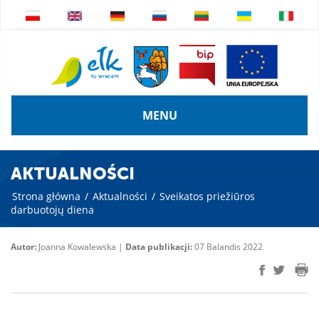
MENU
AKTUALNOŚCI
Strona główna
/
Aktualności
/
Sveikatos priežiūros
darbuotojų diena
Autor:
Joanna Kowalewska |
Data publikacji:
07 Balandis 2022