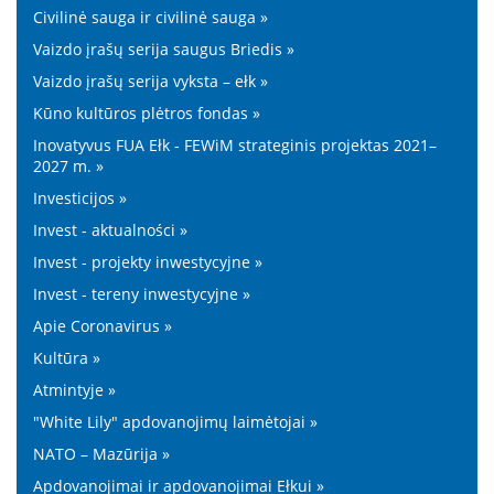
Civilinė sauga ir civilinė sauga »
Vaizdo įrašų serija saugus Briedis »
Vaizdo įrašų serija vyksta – ełk »
Kūno kultūros plėtros fondas »
Inovatyvus FUA Ełk - FEWiM strateginis projektas 2021–
2027 m. »
Investicijos »
Invest - aktualności »
Invest - projekty inwestycyjne »
Invest - tereny inwestycyjne »
Apie Coronavirus »
Kultūra »
Atmintyje »
"White Lily" apdovanojimų laimėtojai »
NATO – Mazūrija »
Apdovanojimai ir apdovanojimai Ełkui »