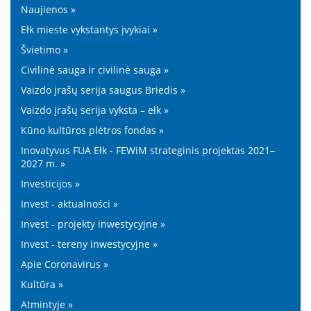
Naujienos »
Ełk mieste vykstantys įvykiai »
Švietimo »
Civilinė sauga ir civilinė sauga »
Vaizdo įrašų serija saugus Briedis »
Vaizdo įrašų serija vyksta – ełk »
Kūno kultūros plėtros fondas »
Inovatyvus FUA Ełk - FEWiM strateginis projektas 2021–
2027 m. »
Investicijos »
Invest - aktualności »
Invest - projekty inwestycyjne »
Invest - tereny inwestycyjne »
Apie Coronavirus »
Kultūra »
Atmintyje »