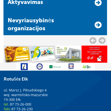
Aktyvavimas
Nevyriausybinės
organizacijos
Rotušės Ełk
ul. Marsz J. Piłsudskiego 4
woj. warmińsko-mazurskie
19-300 Ełk
tel.
87 73-26-000
faks
87 73-26-230