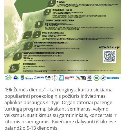
"Ełk Žemės dienos" – tai renginys, kuriuo siekiama
populiarinti proekologinis požiūris ir švietimas
aplinkos apsaugos srityje. Organizatoriai parengė
turtingą programą, įskaitant seminarus, valymo
veiksmus, susitikimus su gamtininkais, koncertais ir
kitomis pramogomis. Kviečiame dalyvauti iškilmėse
balandžio 5-13 dienomis.