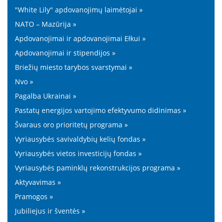
"White Lily" apdovanojimų laimėtojai »
NATO – Mazūrija »
Apdovanojimai ir apdovanojimai Ełkui »
Apdovanojimai ir stipendijos »
Briežių miesto tarybos svarstymai »
Nvo »
Pagalba Ukrainai »
Pastatų energijos vartojimo efektyvumo didinimas »
Švaraus oro prioritetų programa »
Vyriausybės savivaldybių kelių fondas »
Vyriausybės vietos investicijų fondas »
Vyriausybės paminklų rekonstrukcijos programa »
Aktyvavimas »
Pramogos »
Jubiliejus ir šventės »