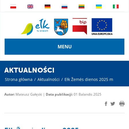
MENU
AKTUALNOŚCI
Strona główna
/
Aktualności
/
Ełk Žemės dienos 2025 m
Autor:
Mateusz Gałęski |
Data publikacji:
01 Balandis 2025