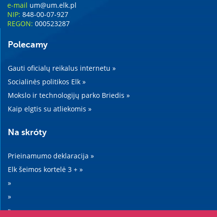
e-mail
um@um.elk.pl
NIP:
848-00-07-927
REGON:
000523287
Polecamy
Gauti oficialų reikalus internetu »
Socialinės politikos Elk »
Mokslo ir technologijų parko Briedis »
Kaip elgtis su atliekomis »
Na skróty
Prieinamumo deklaracija »
Elk šeimos kortelė 3 + »
»
»
»