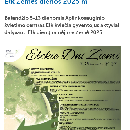
Ełk Žemės dienos 2025 m
Balandžio 5-13 dienomis
Aplinkosauginio
švietimo centras Ełk kviečia gyventojus aktyviai
dalyvauti
Ełk dienų minėjime Žemė 2025
.