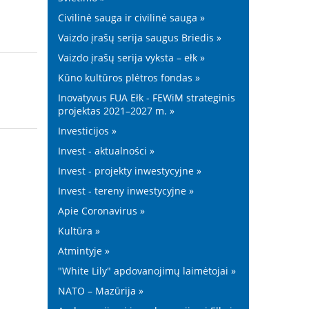
Civilinė sauga ir civilinė sauga »
Vaizdo įrašų serija saugus Briedis »
Vaizdo įrašų serija vyksta – ełk »
Kūno kultūros plėtros fondas »
Inovatyvus FUA Ełk - FEWiM strateginis
projektas 2021–2027 m. »
Investicijos »
Invest - aktualności »
Invest - projekty inwestycyjne »
Invest - tereny inwestycyjne »
Apie Coronavirus »
Kultūra »
Atmintyje »
"White Lily" apdovanojimų laimėtojai »
NATO – Mazūrija »