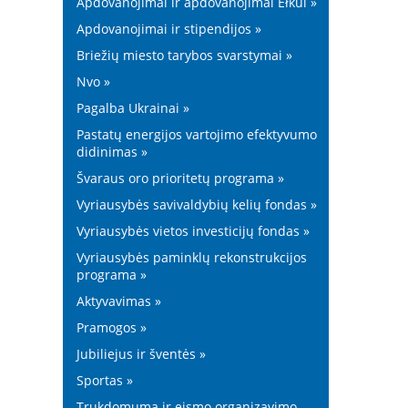
Apdovanojimai ir apdovanojimai Ełkui »
Apdovanojimai ir stipendijos »
Briežių miesto tarybos svarstymai »
Nvo »
Pagalba Ukrainai »
Pastatų energijos vartojimo efektyvumo
didinimas »
Švaraus oro prioritetų programa »
Vyriausybės savivaldybių kelių fondas »
Vyriausybės vietos investicijų fondas »
Vyriausybės paminklų rekonstrukcijos
programa »
Aktyvavimas »
Pramogos »
Jubiliejus ir šventės »
Sportas »
Trukdomumą ir eismo organizavimo