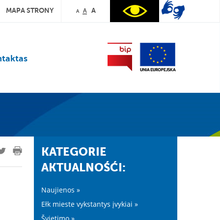
MAPA STRONY
A
A
A
taktas
KATEGORIE
AKTUALNOŚĆI:
Naujienos »
Ełk mieste vykstantys įvykiai »
Švietimo »