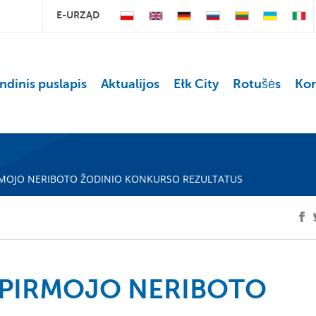
E-URZĄD
ndinis puslapis
Aktualijos
Ełk City
Rotušės
Kon
IRMOJO NERIBOTO ŽODINIO KONKURSO REZULTATUS
 PIRMOJO NERIBOTO