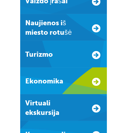
Vaizdo įrašai
Naujienos iš
miesto rotušė
Turizmo
Ekonomika
Virtuali
ekskursija