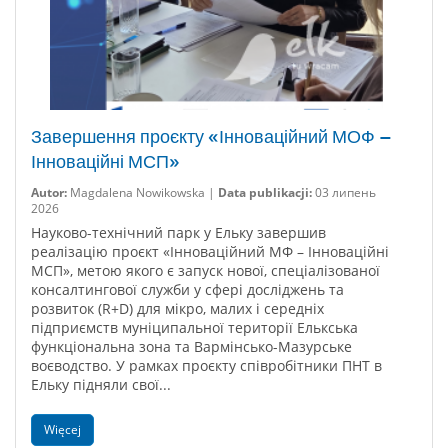
Завершення проєкту «Інноваційний МОФ –
Інноваційні МСП»
Autor:
Magdalena Nowikowska |
Data publikacji:
03 липень
2026
Науково-технічний парк у Ельку завершив
реалізацію проєкт «Інноваційний МФ – Інноваційні
МСП», метою якого є запуск нової, спеціалізованої
консалтингової служби у сфері досліджень та
розвиток (R+D) для мікро, малих і середніх
підприємств муніципальної території Елькська
функціональна зона та Вармінсько-Мазурське
воєводство. У рамках проєкту співробітники ПНТ в
Ельку підняли свої...
Więcej