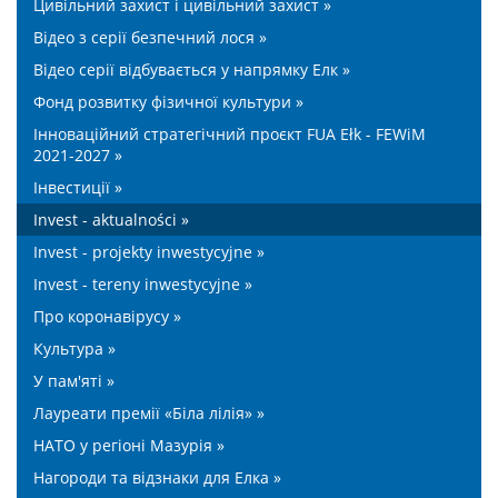
Цивільний захист і цивільний захист »
Відео з серії безпечний лося »
Відео серії відбувається у напрямку Елк »
Фонд розвитку фізичної культури »
Інноваційний стратегічний проєкт FUA Ełk - FEWiM
2021-2027 »
Інвестиції »
Invest - aktualności »
Invest - projekty inwestycyjne »
Invest - tereny inwestycyjne »
Про коронавірусу »
Культура »
У пам'яті »
Лауреати премії «Біла лілія» »
НАТО у регіоні Мазурія »
Нагороди та відзнаки для Елка »