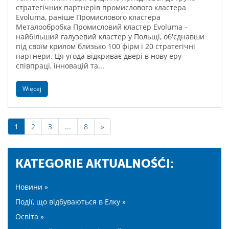
стратегічних партнерів промислового кластера
Evoluma, раніше Промислового кластера
Металообробка Промисловий кластер Evoluma –
найбільший галузевий кластер у Польщі, об'єднавши
під своїм крилом близько 100 фірм і 20 стратегічні
партнери. Ця угода відкриває двері в нову еру
співпраці, інновацій та...
Więcej
1
2
3
...
8
»
KATEGORIE AKTUALNOŚĆI:
Новини »
Події, що відбуваються в Елку »
Освіта »