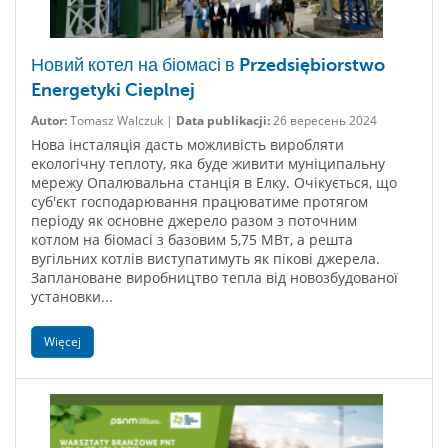
Новий котел на біомасі в Przedsiębiorstwo
Energetyki Cieplnej
Autor:
Tomasz Walczuk |
Data publikacji:
26 вересень 2024
Нова інсталяція дасть можливість виробляти
екологічну теплоту, яка буде живити муніципальну
мережу Опалювальна станція в Елку. Очікується, що
суб'єкт господарювання працюватиме протягом
періоду як основне джерело разом з поточним
котлом на біомасі з базовим 5,75 МВт, а решта
вугільних котлів виступатимуть як пікові джерела.
Заплановане виробництво тепла від новозбудованої
установки...
Więcej