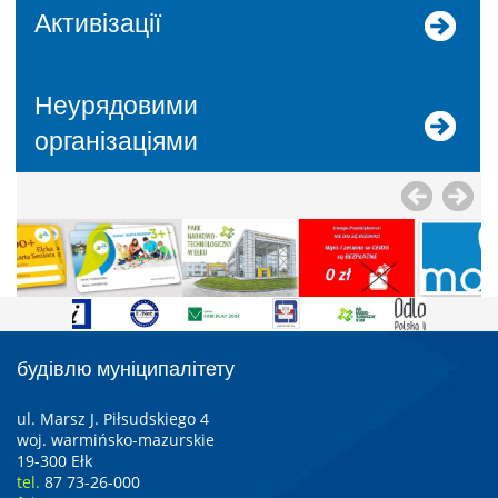
Активізації
Неурядовими
організаціями
будівлю муніципалітету
ul. Marsz J. Piłsudskiego 4
woj. warmińsko-mazurskie
19-300 Ełk
tel.
87 73-26-000