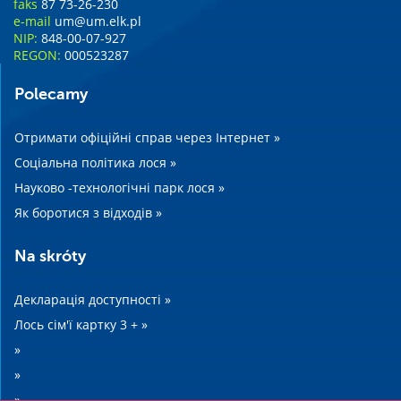
faks
87 73-26-230
e-mail
um@um.elk.pl
NIP:
848-00-07-927
REGON:
000523287
Polecamy
Отримати офіційні справ через Інтернет »
Соціальна політика лося »
Науково -технологічні парк лося »
Як боротися з відходів »
Na skróty
Декларація доступності »
Лось сім'ї картку 3 + »
»
»
»