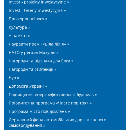
Invest - projekty inwestycyjne »
Invest - tereny inwestycyjne »
Про коронавірусу »
Культура »
У пам'яті »
Лауреати премії «Біла лілія» »
НАТО у регіоні Мазурія »
Нагороди та відзнаки для Елка »
Нагороди та стипендії »
Нуо »
Допомога Україні »
Підвищення енергоефективності будівель »
Пріоритетна програма «Чисте повітря» »
Програма місто повідомлень »
Державний фонд автомобільних доріг місцевого
самоврядування »