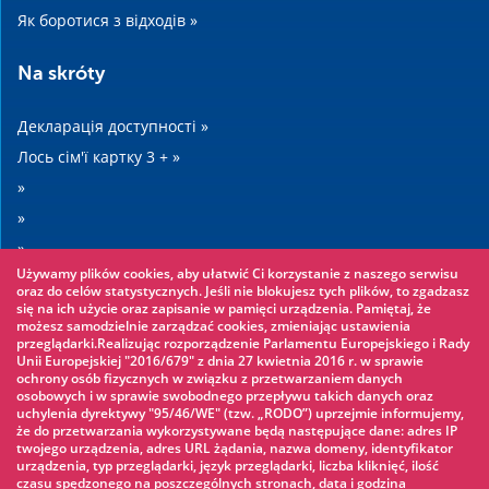
Як боротися з відходів »
Na skróty
Декларація доступності »
Лось сім'ї картку 3 + »
»
»
»
Używamy plików cookies, aby ułatwić Ci korzystanie z naszego serwisu
»
oraz do celów statystycznych. Jeśli nie blokujesz tych plików, to zgadzasz
się na ich użycie oraz zapisanie w pamięci urządzenia. Pamiętaj, że
możesz samodzielnie zarządzać cookies, zmieniając ustawienia
Warto zobaczyć
przeglądarki.Realizując rozporządzenie Parlamentu Europejskiego i Rady
Unii Europejskiej "2016/679" z dnia 27 kwietnia 2016 r. w sprawie
ochrony osób fizycznych w związku z przetwarzaniem danych
Мотузяному парку »
osobowych i w sprawie swobodnego przepływu takich danych oraz
uchylenia dyrektywy "95/46/WE" (tzw. „RODO”) uprzejmie informujemy,
Аквапарк »
że do przetwarzania wykorzystywane będą następujące dane: adres IP
Льодовий каток »
twojego urządzenia, adres URL żądania, nazwa domeny, identyfikator
urządzenia, typ przeglądarki, język przeglądarki, liczba kliknięć, ilość
KINOECK »
czasu spędzonego na poszczególnych stronach, data i godzina