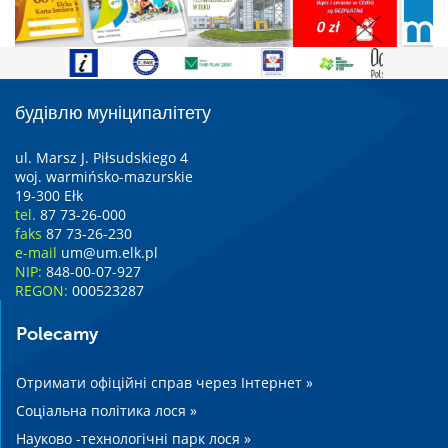
будівлю муніципалітету
ul. Marsz J. Piłsudskiego 4
woj. warmińsko-mazurskie
19-300 Ełk
tel.
87 73-26-000
faks
87 73-26-230
e-mail
um@um.elk.pl
NIP:
848-00-07-927
REGON:
000523287
Polecamy
Отримати офіційні справ через Інтернет »
Соціальна політика лося »
Науково -технологічні парк лося »