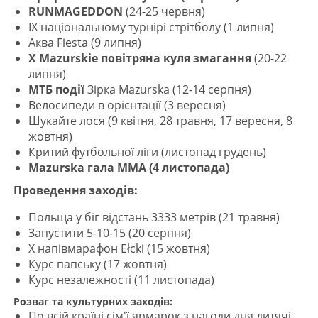
RUNMAGEDDON
(24-25 червня)
IX національному турнірі стрітболу (1 липня)
Аква Fiesta (9 липня)
X Mazurskie повітряна куля змагання
(20-22
липня)
МТБ події
Зірка Mazurska (12-14 серпня)
Велосипеди в орієнтації (3 вересня)
Шукайте лося (9 квітня, 28 травня, 17 вересня, 8
жовтня)
Критий футбольної ліги (листопад грудень)
Mazurska гала ММА (4 листопада)
Проведення заходів:
Польща у біг відстань 3333 метрів (21 травня)
Запустити 5-10-15 (20 серпня)
X напівмарафон Ełcki (15 жовтня)
Курс папську (17 жовтня)
Курс незалежності (11 листопада)
Розваг та культурних заходів:
По всій країні сім'ї ярмарок з нагоди дня дитячі