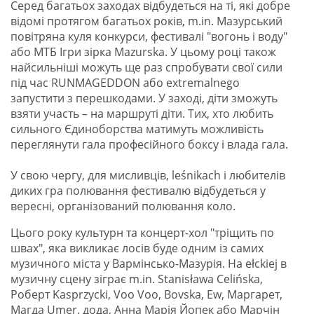
Серед багатьох заходах відбудеться на ті, які добре
відомі протягом багатьох років, m.in. Мазурський
повітряна куля конкурси, фестивалі "вогонь і воду"
або МТБ Ігри зірка Mazurska. У цьому році також
найсильніші можуть ще раз спробувати свої сили
під час RUNMAGEDDON або extremalnego
запустити з перешкодами. У заході, діти зможуть
взяти участь – на маршруті діти. Тих, хто любить
сильного Єдиноборства матимуть можливість
переглянути гала професійного боксу і влада гала.
У свою чергу, для мисливців, leśnikach і любителів
диких гра полювання фестивалю відбудеться у
вересні, організований полювання коло.
Цього року культурн та концерт-хол "тріщить по
швах", яка викликає лосів буде одним із самих
музичного міста у Вармінсько-Мазурія. На ełckiej в
музичну сцену зіграє m.in. Stanisława Celińska,
Роберт Kasprzycki, Voo Voo, Bovska, Ew, Маргарет,
Магда Umer, дода, Анна Марія Йопек або Марчін