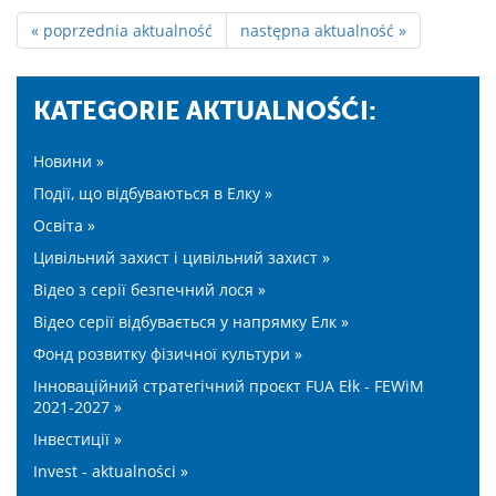
« poprzednia aktualność
następna aktualność »
KATEGORIE AKTUALNOŚĆI:
Новини »
Події, що відбуваються в Елку »
Освіта »
Цивільний захист і цивільний захист »
Відео з серії безпечний лося »
Відео серії відбувається у напрямку Елк »
Фонд розвитку фізичної культури »
Інноваційний стратегічний проєкт FUA Ełk - FEWiM
2021-2027 »
Інвестиції »
Invest - aktualności »