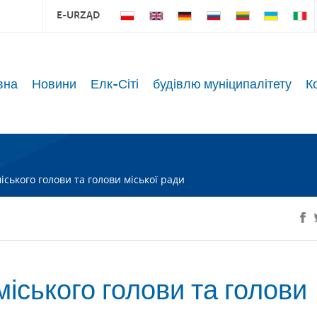
E-URZĄD
вна
Новини
Елк-Сіті
будівлю муніципалітету
К
іського голови та голови міської ради
міського голови та голови