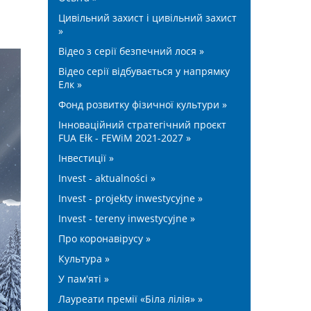
Цивільний захист і цивільний захист
»
Відео з серії безпечний лося »
Відео серії відбувається у напрямку
Елк »
Фонд розвитку фізичної культури »
Інноваційний стратегічний проєкт
FUA Ełk - FEWiM 2021-2027 »
Інвестиції »
Invest - aktualności »
Invest - projekty inwestycyjne »
Invest - tereny inwestycyjne »
Про коронавірусу »
Культура »
У пам'яті »
Лауреати премії «Біла лілія» »