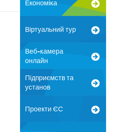
Економіка
Віртуальний тур
Веб-камера
онлайн
Підприємств та
установ
Проекти ЄС