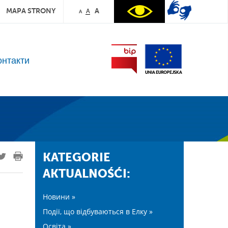
MAPA STRONY
A
A
A
онтакти
KATEGORIE
AKTUALNOŚĆI:
Новини »
Події, що відбуваються в Елку »
Освіта »