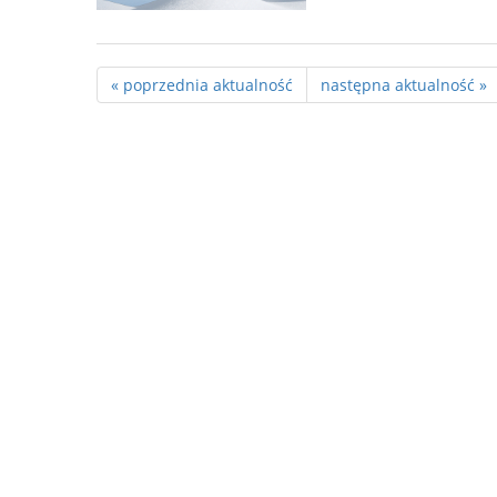
« poprzednia aktualność
następna aktualność »