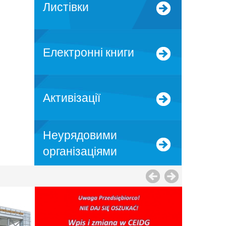
Листівки
Електронні книги
Активізації
Неурядовими
організаціями