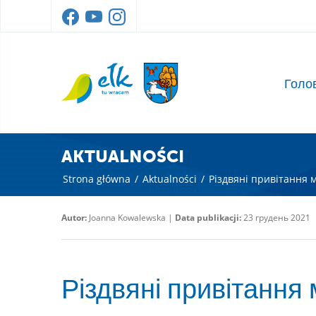
Голо
AKTUALNOŚCI
Strona główna
/
Aktualności
/
Різдвяні привітання м
Autor:
Joanna Kowalewska |
Data publikacji:
23 грудень 2021
Різдвяні привітання 