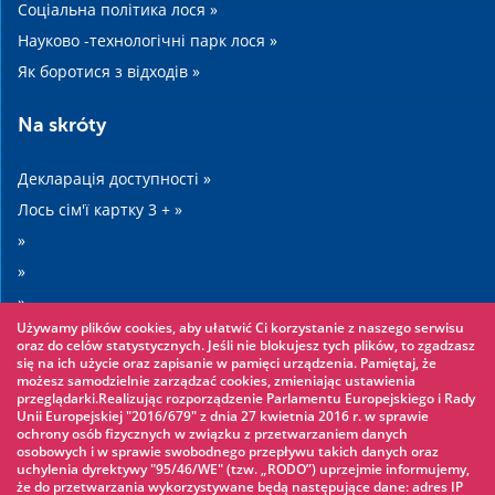
Соціальна політика лося »
Науково -технологічні парк лося »
Як боротися з відходів »
Na skróty
Декларація доступності »
Лось сім'ї картку 3 + »
»
»
»
Używamy plików cookies, aby ułatwić Ci korzystanie z naszego serwisu
»
oraz do celów statystycznych. Jeśli nie blokujesz tych plików, to zgadzasz
się na ich użycie oraz zapisanie w pamięci urządzenia. Pamiętaj, że
możesz samodzielnie zarządzać cookies, zmieniając ustawienia
Warto zobaczyć
przeglądarki.Realizując rozporządzenie Parlamentu Europejskiego i Rady
Unii Europejskiej "2016/679" z dnia 27 kwietnia 2016 r. w sprawie
ochrony osób fizycznych w związku z przetwarzaniem danych
Мотузяному парку »
osobowych i w sprawie swobodnego przepływu takich danych oraz
uchylenia dyrektywy "95/46/WE" (tzw. „RODO”) uprzejmie informujemy,
Аквапарк »
że do przetwarzania wykorzystywane będą następujące dane: adres IP