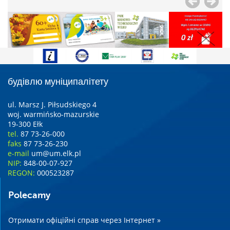
будівлю муніципалітету
ul. Marsz J. Piłsudskiego 4
woj. warmińsko-mazurskie
19-300 Ełk
tel.
87 73-26-000
faks
87 73-26-230
e-mail
um@um.elk.pl
NIP:
848-00-07-927
REGON:
000523287
Polecamy
Отримати офіційні справ через Інтернет »