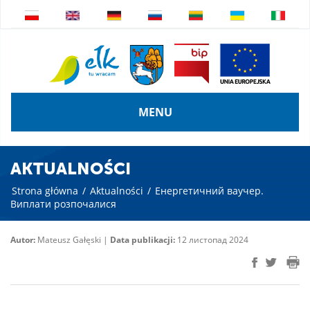
MENU
AKTUALNOŚCI
Strona główna
/
Aktualności
/
Енергетичний ваучер.
Виплати розпочалися
Autor:
Mateusz Gałęski |
Data publikacji:
12 листопад 2024