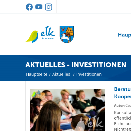
Haup
AKTUELLES - INVESTITIONEN
Hauptseite
/
Aktuelles
/
Investitionen
Beratu
Koope
Autor:
Cez
Konsulta
öffentli
Elche a
Nichtreg