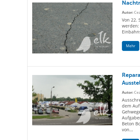
Nachtr
Autor:
Cez
Von 22. 
werden
Einbahns
Mehr
Repara
Ausste
Autor:
Cez
Ausschre
dem Auf
Gehwege
Aufgaben
Beton Bo
von...