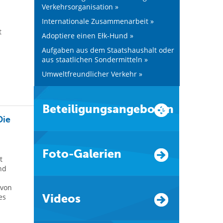
Verkehrsorganisation »
Internationale Zusammenarbeit »
t
Adoptiere einen Ełk-Hund »
Aufgaben aus dem Staatshaushalt oder
aus staatlichen Sondermitteln »
Umweltfreundlicher Verkehr »
Beteiligungsangeboten
Die
Foto-Galerien
t
nd
 von
es
Videos