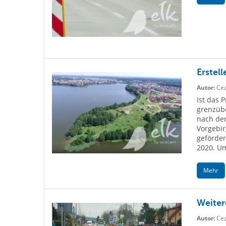
Erstell
Autor:
Cez
Ist das 
grenzübe
nach der
Vorgebir
geförder
2020. Um
Mehr
Weiter
Autor:
Cez