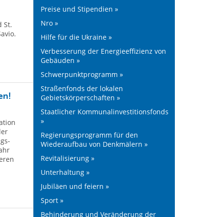
Preise und Stipendien »
Nro »
 St.
avio.
Hilfe für die Ukraine »
Verbesserung der Energieeffizienz von
Gebäuden »
Schwerpunktprogramm »
Straßenfonds der lokalen
en!
Gebietskörperschaften »
Staatlicher Kommunalinvestitionsfonds
»
ation
der
Regierungsprogramm für den
gs-
Wiederaufbau von Denkmälern »
ahr
Revitalisierung »
deren
Unterhaltung »
Jubiläen und feiern »
Sport »
Behinderung und Veränderung der