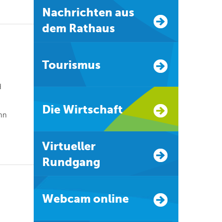
Nachrichten aus
dem Rathaus
Tourismus
d
Die Wirtschaft
nn
Virtueller
Rundgang
Webcam online