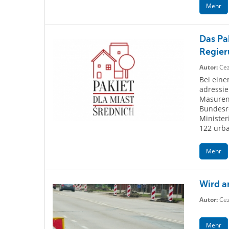
Mehr
Das Pa
Regier
Autor:
Cez
Bei eine
adressie
Masuren 
Bundesre
Minister
122 urba
Mehr
Wird a
Autor:
Cez
Mehr