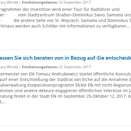
ary Wenda |
Erscheinungsdatum:
22 September 2017
ragnehmer der Investition wird einer Tour für Radfahrer und
er: · vom Stadtzentrum Straßen-Dominikus Savio, Samsela und
h · die andere Seite von St. Wojciech, Samsela und Dominikus S
hinaus werden auch Schilder mit Informationen zu verfügbaren...
Lassen Sie sich beraten von in Bezug auf-Sie entscheid
ary Wenda |
Erscheinungsdatum:
22 September 2017
ermeister von Elk Tomasz Andrukiewicz startet öffentliche Konsult
urf einer Entschließung der Stadtrat von Elche auf die Annahme 
lverwaltung Kooperationsprogramm Ełckie Ełk mit nicht-Regierun
tionen und andere Akteure engagieren öffentlichen Interesse im J
ratung findet in der Stadt Ełk im September 25-Oktober 12, 2017, 
,...