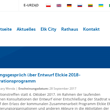
E-URZĄD
tseite
Aktuelles
Ełk City
Rathaus
Kontakt
ngsgespräch über Entwurf Ełckie 2018-
rationsprogramm
ary Wenda |
Erscheinungsdatum:
28 September 2017
tionstreffen statt 4. Oktober 2017. im Rahmen der laufenden
chen Konsultationen der Entwurf einer Entschließung der Stadtrat 
uf den Erlass der kommunalen Zusammenarbeit Programm Ełckie Eł
ierungsorganisationen und anderen Akteure in die Aktivitäten der