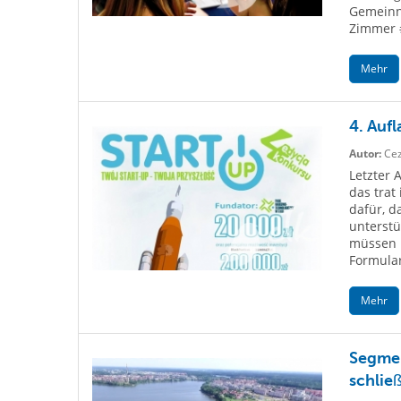
Gemeinnü
Zimmer #
Mehr
4. Auf
Autor:
Cez
Letzter 
das trat
dafür, d
unterstü
müssen n
Formular.
Mehr
Segmen
schlie