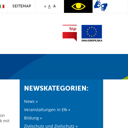
SEITEMAP
A
A
A
NEWSKATEGORIEN:
News »
Veranstaltungen in Ełk »
von
Bildung »
k mit
Zivilschutz und Zivilschutz »