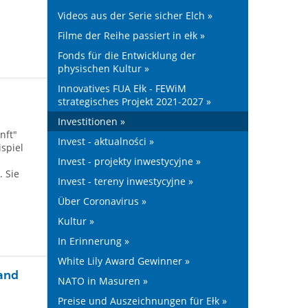
Videos aus der Serie sicher Elch »
Filme der Reihe passiert in ełk »
Fonds für die Entwicklung der
physischen Kultur »
Innovatives FUA Ełk - FEWiM
strategisches Projekt 2021-2027 »
Investitionen »
nft"
Invest - aktualności »
spiel
Invest - projekty inwestycyjne »
. Sie
Invest - tereny inwestycyjne »
Über Coronavirus »
Kultur »
In Erinnerung »
White Lily Award Gewinner »
and
NATO in Masuren »
Preise und Auszeichnungen für Ełk »