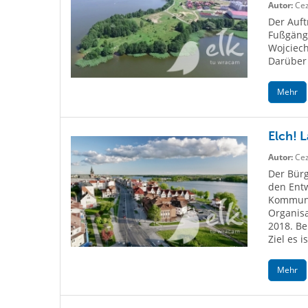
Autor:
Cez
Der Auft
Fußgäng
Wojciec
Darüber 
Mehr
Elch! 
Autor:
Cez
Der Bürg
den Entw
Kommuna
Organisa
2018. Be
Ziel es ist
Mehr