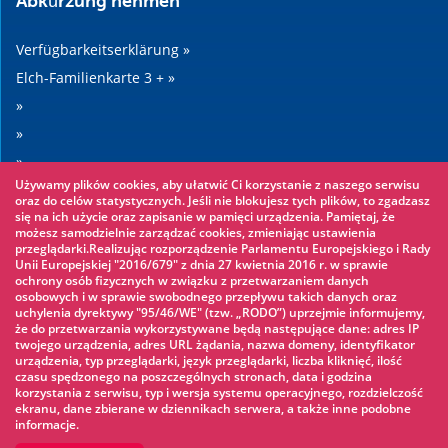
Abkürzung nehmen
Verfügbarkeitserklärung »
Elch-Familienkarte 3 + »
»
»
»
Używamy plików cookies, aby ułatwić Ci korzystanie z naszego serwisu
»
oraz do celów statystycznych. Jeśli nie blokujesz tych plików, to zgadzasz
się na ich użycie oraz zapisanie w pamięci urządzenia. Pamiętaj, że
możesz samodzielnie zarządzać cookies, zmieniając ustawienia
Sehenswertes
przeglądarki.Realizując rozporządzenie Parlamentu Europejskiego i Rady
Unii Europejskiej "2016/679" z dnia 27 kwietnia 2016 r. w sprawie
ochrony osób fizycznych w związku z przetwarzaniem danych
Seilpark »
osobowych i w sprawie swobodnego przepływu takich danych oraz
uchylenia dyrektywy "95/46/WE" (tzw. „RODO”) uprzejmie informujemy,
Wasserpark »
że do przetwarzania wykorzystywane będą następujące dane: adres IP
Eisbahn »
twojego urządzenia, adres URL żądania, nazwa domeny, identyfikator
urządzenia, typ przeglądarki, język przeglądarki, liczba kliknięć, ilość
KINOECK »
czasu spędzonego na poszczególnych stronach, data i godzina
korzystania z serwisu, typ i wersja systemu operacyjnego, rozdzielczość
Museum »
ekranu, dane zbierane w dziennikach serwera, a także inne podobne
informacje.