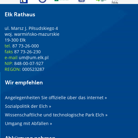
Ełk Rathaus
ul. Marsz J. Piłsudskiego 4
woj. warmińsko-mazurskie
19-300 Ełk
tel.
87 73-26-000
faks
87 73-26-230
e-mail
um@um.elk.pl
NIP:
848-00-07-927
REGON:
000523287
Wir empfehlen
Angelegenheiten Sie offizielle über das internet »
Sozialpolitik der Elch »
Wissenschaftliche und technologische Park Elch »
Umgang mit Abfällen »