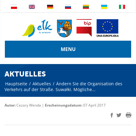
MENU
AKTUELLES
Hauptseite
/
Aktuelles
/
Ändern Sie die Organisation des
Verkehrs auf der Straße. Suwałki. Mögliche...
Autor:
Cezary Wenda |
Erscheinungsdatum:
07 April 2017