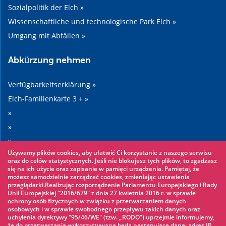
Sozialpolitik der Elch »
Wissenschaftliche und technologische Park Elch »
Umgang mit Abfällen »
Abkürzung nehmen
Verfügbarkeitserklärung »
Elch-Familienkarte 3 + »
»
»
»
Używamy plików cookies, aby ułatwić Ci korzystanie z naszego serwisu
»
oraz do celów statystycznych. Jeśli nie blokujesz tych plików, to zgadzasz
się na ich użycie oraz zapisanie w pamięci urządzenia. Pamiętaj, że
możesz samodzielnie zarządzać cookies, zmieniając ustawienia
Sehenswertes
przeglądarki.Realizując rozporządzenie Parlamentu Europejskiego i Rady
Unii Europejskiej "2016/679" z dnia 27 kwietnia 2016 r. w sprawie
ochrony osób fizycznych w związku z przetwarzaniem danych
Seilpark »
osobowych i w sprawie swobodnego przepływu takich danych oraz
uchylenia dyrektywy "95/46/WE" (tzw. „RODO”) uprzejmie informujemy,
Wasserpark »
że do przetwarzania wykorzystywane będą następujące dane: adres IP