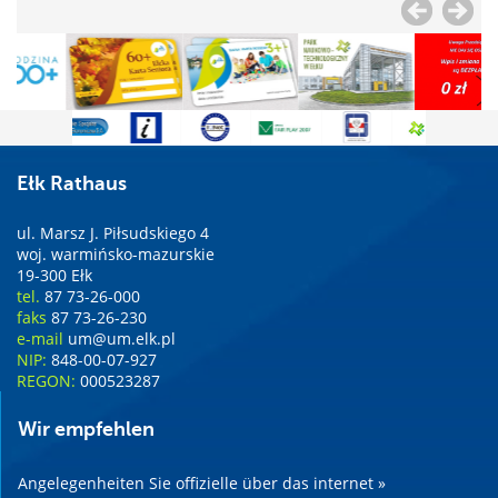
Ełk Rathaus
ul. Marsz J. Piłsudskiego 4
woj. warmińsko-mazurskie
19-300 Ełk
tel.
87 73-26-000
faks
87 73-26-230
e-mail
um@um.elk.pl
NIP:
848-00-07-927
REGON:
000523287
Wir empfehlen
Angelegenheiten Sie offizielle über das internet »