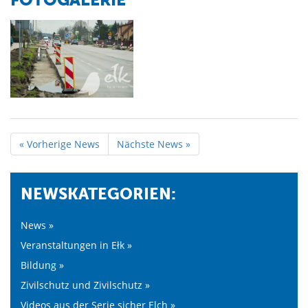
« Vorherige News
Nächste News »
NEWSKATEGORIEN:
News »
Veranstaltungen in Ełk »
Bildung »
Zivilschutz und Zivilschutz »
Videos aus der Serie sicher Elch »