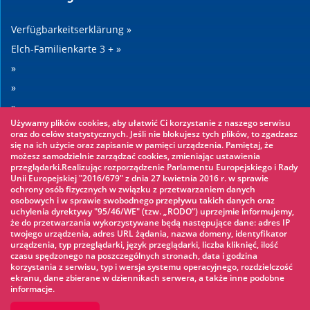
Verfügbarkeitserklärung »
Elch-Familienkarte 3 + »
»
»
»
Używamy plików cookies, aby ułatwić Ci korzystanie z naszego serwisu
»
oraz do celów statystycznych. Jeśli nie blokujesz tych plików, to zgadzasz
się na ich użycie oraz zapisanie w pamięci urządzenia. Pamiętaj, że
możesz samodzielnie zarządzać cookies, zmieniając ustawienia
Sehenswertes
przeglądarki.Realizując rozporządzenie Parlamentu Europejskiego i Rady
Unii Europejskiej "2016/679" z dnia 27 kwietnia 2016 r. w sprawie
ochrony osób fizycznych w związku z przetwarzaniem danych
Seilpark »
osobowych i w sprawie swobodnego przepływu takich danych oraz
uchylenia dyrektywy "95/46/WE" (tzw. „RODO”) uprzejmie informujemy,
Wasserpark »
że do przetwarzania wykorzystywane będą następujące dane: adres IP
Eisbahn »
twojego urządzenia, adres URL żądania, nazwa domeny, identyfikator
urządzenia, typ przeglądarki, język przeglądarki, liczba kliknięć, ilość
KINOECK »
czasu spędzonego na poszczególnych stronach, data i godzina
korzystania z serwisu, typ i wersja systemu operacyjnego, rozdzielczość
Museum »
ekranu, dane zbierane w dziennikach serwera, a także inne podobne
informacje.