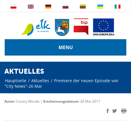
MENU
AKTUELLES
Hauptseite
/
Aktuelles
/
Premiere der neuen Episode von
"City News"-26 Mai
Autor:
Cezary Wenda |
Erscheinungsdatum:
26 Mai 2017