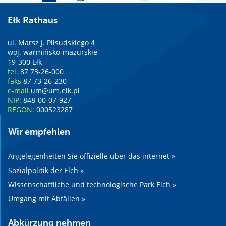
Ełk Rathaus
ul. Marsz J. Piłsudskiego 4
woj. warmińsko-mazurskie
19-300 Ełk
tel.
87 73-26-000
faks
87 73-26-230
e-mail
um@um.elk.pl
NIP:
848-00-07-927
REGON:
000523287
Wir empfehlen
Angelegenheiten Sie offizielle über das internet »
Sozialpolitik der Elch »
Wissenschaftliche und technologische Park Elch »
Umgang mit Abfällen »
Abkürzung nehmen