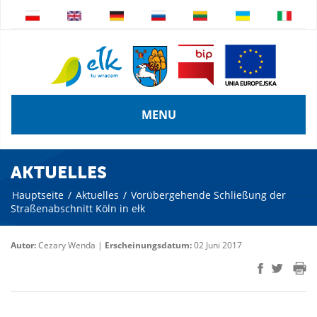
MENU
AKTUELLES
Hauptseite
/
Aktuelles
/
Vorübergehende Schließung der
Straßenabschnitt Köln in ełk
Autor:
Cezary Wenda |
Erscheinungsdatum:
02 Juni 2017