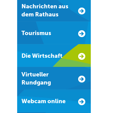
Nachrichten aus
dem Rathaus
Tourismus
Die Wirtschaft
Virtueller
Rundgang
Webcam online