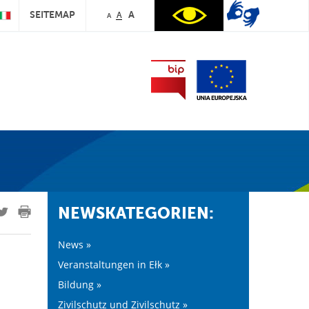
SEITEMAP
A
A
A
NEWSKATEGORIEN:
News »
Veranstaltungen in Ełk »
Bildung »
Zivilschutz und Zivilschutz »