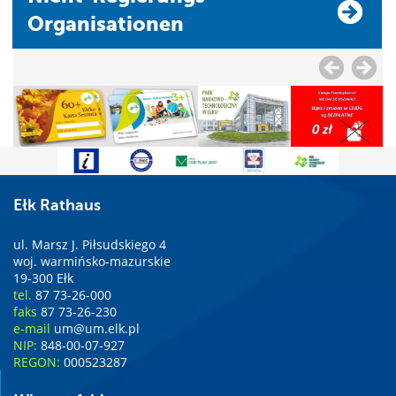
Organisationen
Ełk Rathaus
ul. Marsz J. Piłsudskiego 4
woj. warmińsko-mazurskie
19-300 Ełk
tel.
87 73-26-000
faks
87 73-26-230
e-mail
um@um.elk.pl
NIP:
848-00-07-927
REGON:
000523287