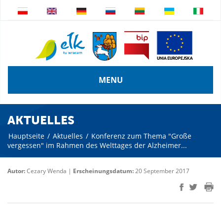
MENU
AKTUELLES
Hauptseite
/
Aktuelles
/
Konferenz zum Thema "Große
vergessen" im Rahmen des Welttages der Alzheimer...
Autor:
Cezary Wenda |
Erscheinungsdatum:
20 September 2017