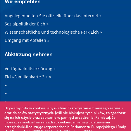
Wir empfehlen
Angelegenheiten Sie offizielle über das internet »
Sozialpolitik der Elch »
Wissenschaftliche und technologische Park Elch »
Umgang mit Abfällen »
Abkürzung nehmen
Verfügbarkeitserklärung »
Elch-Familienkarte 3 + »
»
»
»
Używamy plików cookies, aby ułatwić Ci korzystanie z naszego serwisu
»
oraz do celów statystycznych. Jeśli nie blokujesz tych plików, to zgadzasz
się na ich użycie oraz zapisanie w pamięci urządzenia. Pamiętaj, że
możesz samodzielnie zarządzać cookies, zmieniając ustawienia
Sehenswertes
przeglądarki.Realizując rozporządzenie Parlamentu Europejskiego i Rady